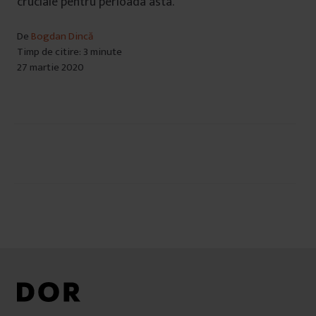
cruciale pentru perioada asta.
De
Bogdan Dincă
Timp de citire: 3 minute
27 martie 2020
Navigare
în
articole