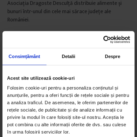
Asociația Dragoste Desculță distribuie alimente și
bunuri într-unul din cele mai sărace județe ale
României.
De
Bogdan Dincă
Timp de citire: 3 minute
7 aprilie 2020
Consimțământ
Detalii
Despre
Acest site utilizează cookie-uri
Folosim cookie-uri pentru a personaliza conținutul și
anunțurile, pentru a oferi funcții de rețele sociale și pentru
a analiza traficul. De asemenea, le oferim partenerilor de
rețele sociale, de publicitate și de analize informații cu
privire la modul în care folosiți site-ul nostru. Aceștia le
pot combina cu alte informații oferite de dvs. sau culese
în urma folosirii serviciilor lor.