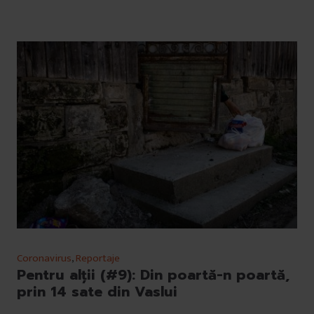
Coronavirus
,
Reportaje
Pentru alții (#9): Din poartă-n poartă,
prin 14 sate din Vaslui