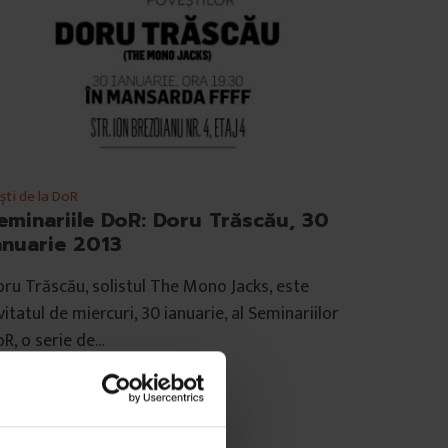
ști de la DoR
eminariile DoR: Doru Trăscău, 30
anuarie 2013
ru Trăscău, solistul The Mono Jacks, este
vitatul de miercuri, 30 ianuarie, al Seminariilor
R, o serie de…
e
DoR
mp de citire: 3 minute
 ianuarie 2013