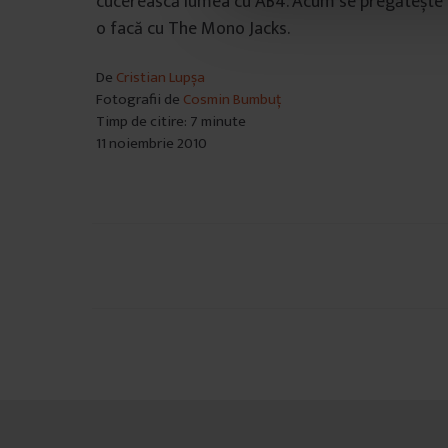
cucerească lumea cu AB4. Acum se pregătește 
n
o facă cu The Mono Jacks.
s
i
De
Cristian Lupșa
m
Fotografii de
Cosmin Bumbuț
ț
Timp de citire: 7 minute
ă
11 noiembrie 2010
m
â
n
t
u
Navigare
l
în
u
i
articole