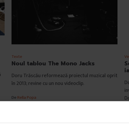
Texte
Ve
Noul tablou The Mono Jacks
S
i
ă
Doru Trăscău reformează proiectul muzical oprit
Do
în 2013; revine cu un nou videoclip.
in
De
Rella Popa
Do
Timp de citire: 3 minute
9 mai 2015
D
Ti
22