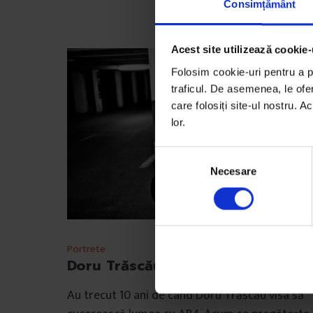
Consimțământ
Acest site utilizează cookie-
Folosim cookie-uri pentru a pe
traficul. De asemenea, le ofer
care folosiți site-ul nostru. A
lor.
S
Necesare
e
l
e
c
ț
Portrete
i
Doru Trăscău: Cum ar fi
a
c
Au trecut 10 ani de când Doru Trăscău visa să
o