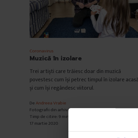
Coronavirus
Muzică în izolare
Trei artiști care trăiesc doar din muzică
povestesc cum își petrec timpul în izolare acas
și cum își regândesc viitorul.
De
Andreea Vrabie
Fotografii din arhiva personală
Timp de citire: 9 minute
17 martie 2020