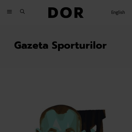
Sari
Sari
la
la
English
meniu
conținut
Gazeta Sporturilor