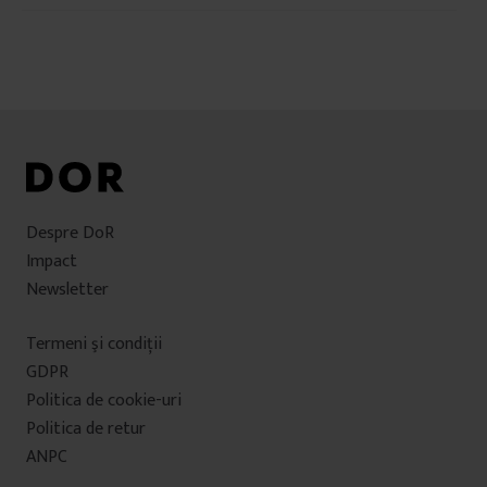
în
u
articole
i
Despre DoR
Impact
Newsletter
Termeni şi condiţii
GDPR
Politica de cookie-uri
Politica de retur
ANPC