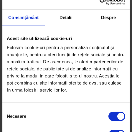
Ilustrație de
Ioana Șopov
Timp de citire: 5 minute
29 septembrie 2016
Consimțământ
Detalii
Despre
Acest site utilizează cookie-uri
Folosim cookie-uri pentru a personaliza conținutul și
anunțurile, pentru a oferi funcții de rețele sociale și pentru
a analiza traficul. De asemenea, le oferim partenerilor de
rețele sociale, de publicitate și de analize informații cu
privire la modul în care folosiți site-ul nostru. Aceștia le
pot combina cu alte informații oferite de dvs. sau culese
în urma folosirii serviciilor lor.
S
Necesare
e
l
e