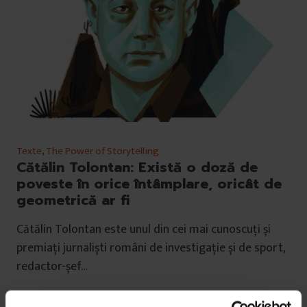
Texte
,
The Power of Storytelling
Cătălin Tolontan: Există o doză de
poveste în orice întâmplare, oricât de
geometrică ar fi
Cătălin Tolontan este unul din cei mai cunoscuți și
premiați jurnaliști români de investigație și de sport,
redactor-șef…
De
Irina Tacu