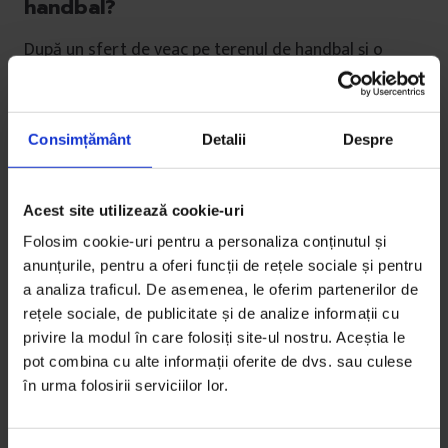
handbal?
După un sfert de veac pe terenul de handbal și o
carieră plină de recorduri, Aurelia Brădeanu privește
în urmă,…
Consimțământ
Detalii
Despre
De
Andreea Giuclea
Fotografii de
Mihaela Bobar și Mircea Roșca
Timp de citire: 23 de minute
Acest site utilizează cookie-uri
24 noiembrie 2016
Folosim cookie-uri pentru a personaliza conținutul și
anunțurile, pentru a oferi funcții de rețele sociale și pentru
a analiza traficul. De asemenea, le oferim partenerilor de
rețele sociale, de publicitate și de analize informații cu
privire la modul în care folosiți site-ul nostru. Aceștia le
pot combina cu alte informații oferite de dvs. sau culese
în urma folosirii serviciilor lor.