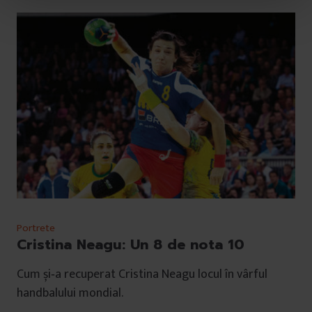
t
u
l
u
i
Portrete
Cristina Neagu: Un 8 de nota 10
Cum și‑a recuperat Cristina Neagu locul în vârful
handbalului mondial.