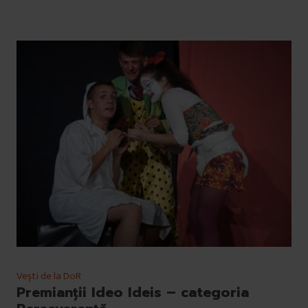
Vești de la DoR
Premianţii Ideo Ideis – categoria