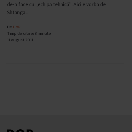
de-a face cu „echipa tehnică”. Aici e vorba de
Shtanga…
De
DoR
Timp de citire: 3 minute
11 august 2011
Navigare
în
articole