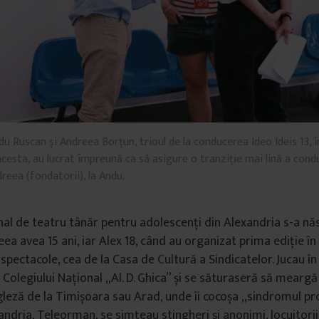
du Ruscan și Andreea Borțun, trioul de la conducerea Ideo Ideis 13, î
acesta, au lucrat împreună ca să asigure o tranziție mai lină a condu
dreea (fondatorii), la Andu.
onal de teatru tânăr pentru adolescenți din Alexandria s-a nă
ea avea 15 ani, iar Alex 18, când au organizat prima ediție în
spectacole, cea de la Casa de Cultură a Sindicatelor. Jucau în
a Colegiului Național „Al. D. Ghica” și se săturaseră să meargă 
gleză de la Timișoara sau Arad, unde îi cocoșa „sindromul prov
andria, Teleorman, se simțeau stingheri și anonimi, locuitori