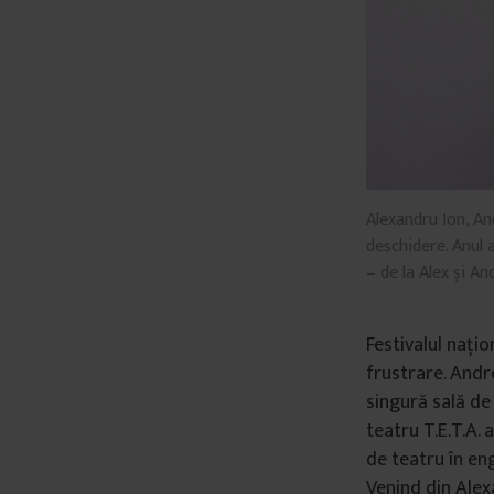
â
n
t
u
l
u
i
Alexandru Ion, An
deschidere. Anul 
– de la Alex și An
Festivalul nați
frustrare. Andre
singură sală de 
teatru T.E.T.A. 
de teatru în en
Venind din Alex