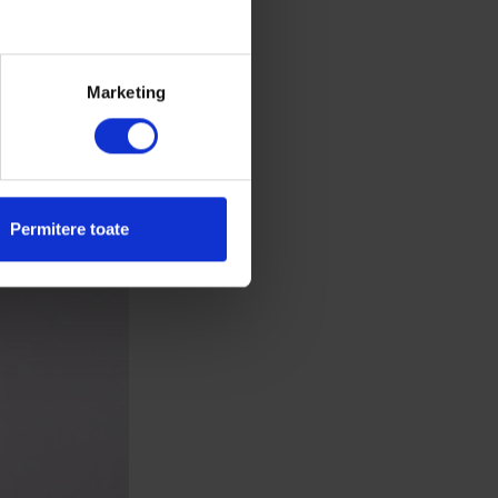
 Alex par mai
tival cu un lung
rajul de a începe
Marketing
 te da la o
ă?
Permitere toate