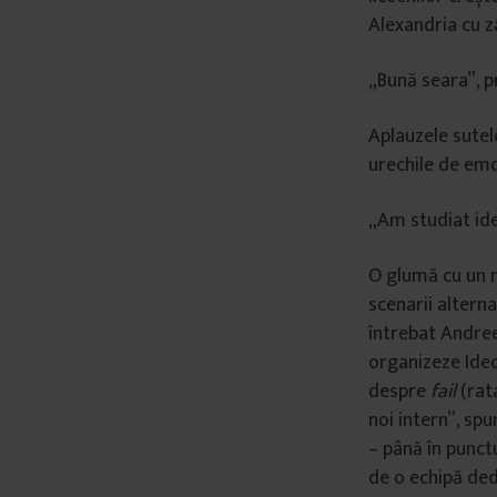
Alexandria cu z
„Bună seara”, p
Aplauzele sutelo
urechile de emo
„Am studiat idee
O glumă cu un m
scenarii alterna
întrebat Andreea
organizeze Ideo 
despre
fail
(rata
noi intern”, sp
– până în punct
de o echipă ded