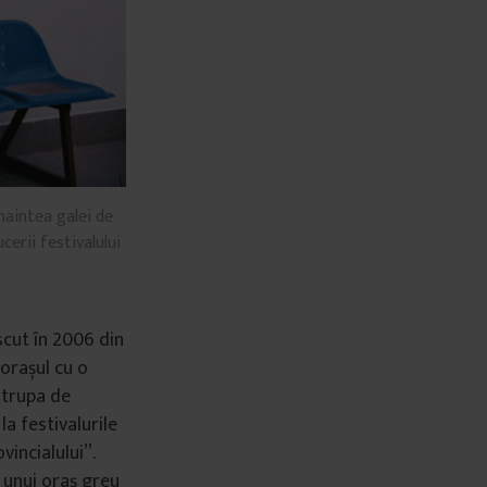
naintea galei de
cerii festivalului
scut în 2006 din
 orașul cu o
 trupa de
la festivalurile
incialului”.
i unui oraș greu