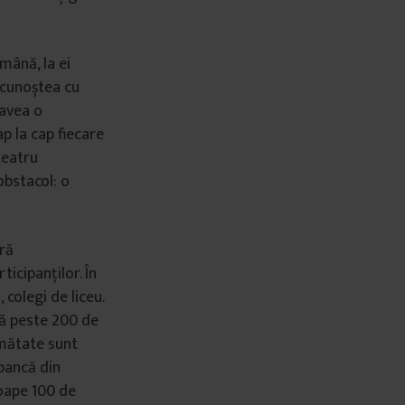
omână, la ei
e cunoștea cu
 avea o
p la cap fiecare
teatru
obstacol: o
ără
ticipanților. În
colegi de liceu.
nă peste 200 de
umătate sunt
bancă din
roape 100 de