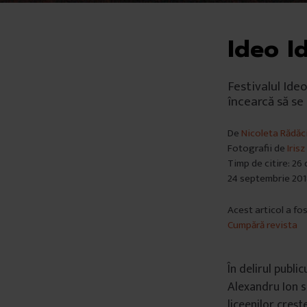
Ideo Id
Festivalul Ide
încearcă să se
De
Nicoleta Rădăc
Fotografii de
Iris
Timp de citire: 26
24 septembrie 20
Acest articol a fo
Cumpără revista
În delirul publi
Alexandru Ion se
liceenilor creșt