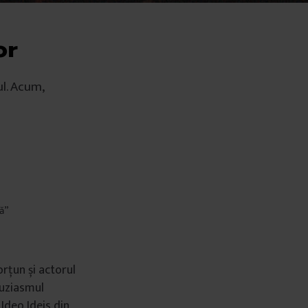
or
ul. Acum,
ră”
orțun și actorul
tuziasmul
 Ideo Ideis din