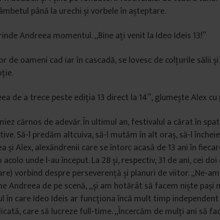
âmbetul până la urechi și vorbele în așteptare.
rinde Andreea momentul. „Bine ați venit la Ideo Ideis 13!”
r de oameni cad iar în cascadă, se lovesc de colțurile sălii și
ție.
a de a trece peste ediția 13 direct la 14”, glumește Alex cu p
iez cărnos de adevăr. În ultimul an, festivalul a cărat în spa
tive. Să-l predăm altcuiva, să-l mutăm în alt oraș, să-l închei
 și Alex, alexăndrenii care se întorc acasă de 13 ani în fieca
acolo unde l-au început. La 28 și, respectiv, 31 de ani, cei doi
re) vorbind despre perseverență și planuri de viitor. „Ne-am
une Andreea de pe scenă, „și am hotărât să facem niște pași m
ul în care Ideo Ideis ar funcționa încă mult timp independent
icată, care să lucreze full-time. „Încercăm de mulți ani să fa