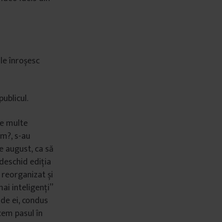
 le înroșesc
ublicul.
te multe
em?, s-au
re august, ca să
 deschid ediția
 reorganizat și
ai inteligenți”
 de ei, condus
cem pasul în