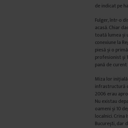
de indicat pe ha
Fulger, într-o d
acasă. Chiar da
toată lumea și u
conexiune la Re
piesă și o primă
profesionist și 
pană de curent 
Miza lor inițial
infrastructură c
2006 erau aproa
Nu existau dep
oameni și 10 de
localnici. Crina
București, dar 