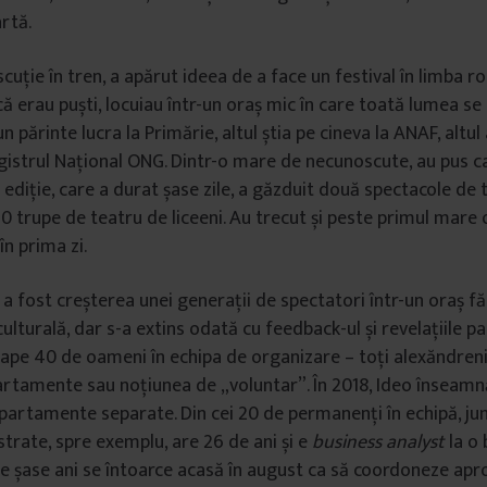
rtă.
iscuție în tren, a apărut ideea de a face un festival în limba r
că erau puști, locuiau într-un oraș mic în care toată lumea s
n părinte lucra la Primărie, altul știa pe cineva la ANAF, altul
gistrul Național ONG. Dintr-o mare de necunoscute, au pus ca
 ediție, care a durat șase zile, a găzduit două spectacole de 
10 trupe de teatru de liceeni. Au trecut și peste primul mare 
în prima zi.
ă a fost creșterea unei generații de spectatori într-un oraș f
ulturală, dar s-a extins odată cu feedback-ul și revelațiile par
pe 40 de oameni în echipa de organizare – toți alexăndreni, 
artamente sau noțiunea de „voluntar”. În 2018, Ideo înseam
partamente separate. Din cei 20 de permanenți în echipă, j
 Istrate, spre exemplu, are 26 de ani și e
business analyst
la o 
de șase ani se întoarce acasă în august ca să coordoneze ap