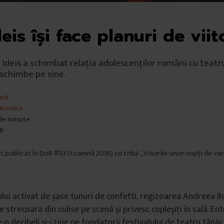
eis își face planuri de viit
o Ideis a schimbat relația adolescenților români cu teatr
 schimbe pe sine.
ină
z Kovacs
 de minute
18
st publicat în DoR #33 (toamnă 2018) cu titlul „Visurile unor nopți de va
cului activat de șase tunuri de confetti, regizoarea Andreea B
 strecoară din culise pe scenă și privesc copleșiți în sală. En
e-n decibeli și-i ține pe fondatorii festivalului de teatru tânăr