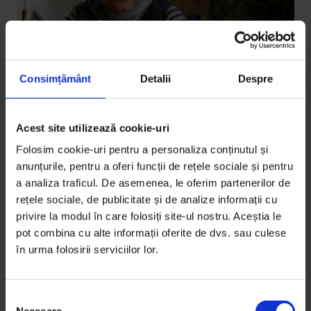
Consimțământ
Detalii
Despre
Acest site utilizează cookie-uri
Folosim cookie-uri pentru a personaliza conținutul și
La noi
Ciocănești, satul care încondeiază
anunțurile, pentru a oferi funcții de rețele sociale și pentru
a analiza traficul. De asemenea, le oferim partenerilor de
Oamenii din Ciocănești își spun povestea.
rețele sociale, de publicitate și de analize informații cu
privire la modul în care folosiți site-ul nostru. Aceștia le
De
Oana Filip
și
Sorana Stănescu
pot combina cu alte informații oferite de dvs. sau culese
Fotografii de
Cătălin Georgescu
în urma folosirii serviciilor lor.
Timp de citire: 15 minute
27 aprilie 2019
S