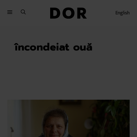
Sari
Sari
la
la
English
meniu
conținut
încondeiat ouă