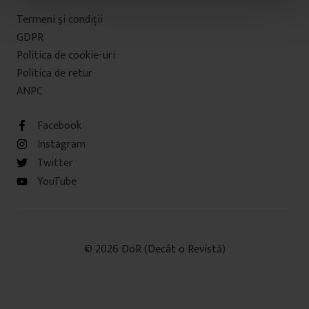
t
Termeni şi condiţii
u
GDPR
l
Politica de cookie-uri
u
Politica de retur
i
ANPC
Facebook
Instagram
Twitter
YouTube
© 2026 DoR (Decât o Revistă)