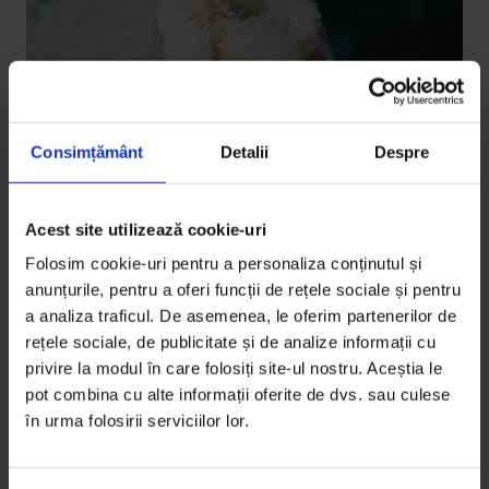
Consimțământ
Detalii
Despre
Acest site utilizează cookie-uri
Omnivor
,
Reportaje
Scurta și curioasa viaţă a puiului de
Folosim cookie-uri pentru a personaliza conținutul și
Crăiești
anunțurile, pentru a oferi funcții de rețele sociale și pentru
a analiza traficul. De asemenea, le oferim partenerilor de
O poveste adevărată despre ce mâncăm azi și despre
rețele sociale, de publicitate și de analize informații cu
cum ajunge un pui din găoace în farfuria noastră.
privire la modul în care folosiți site-ul nostru. Aceștia le
pot combina cu alte informații oferite de dvs. sau culese
De
Lavinia Gliga
în urma folosirii serviciilor lor.
Fotografii de
Cristina Gânj (Bristena)
Timp de citire: 32 de minute