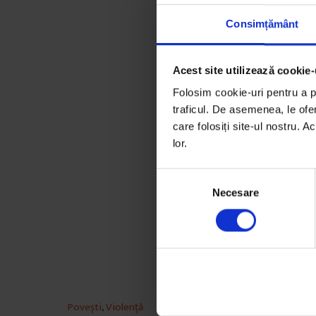
Consimțământ
Acest site utilizează cookie-
Folosim cookie-uri pentru a pe
traficul. De asemenea, le ofer
care folosiți site-ul nostru. A
lor.
S
Necesare
e
l
e
c
ț
i
a
Povești
,
Violență
c