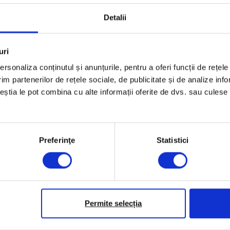
Timp de citire: 28 de minute
16 septembrie 2019
Detalii
uri
rsonaliza conținutul și anunțurile, pentru a oferi funcții de rețele
im partenerilor de rețele sociale, de publicitate și de analize info
ceștia le pot combina cu alte informații oferite de dvs. sau culese î
Preferinţe
Statistici
Permite selecția
Povești
,
Violență