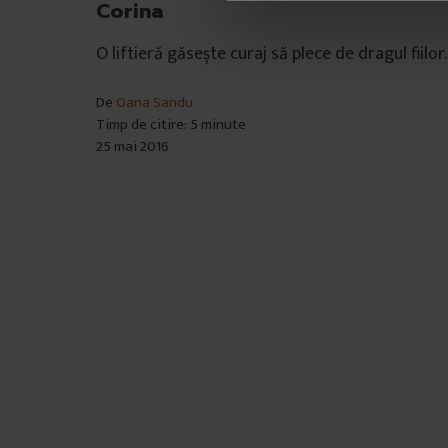
Corina
o
n
O liftieră găsește curaj să plece de dragul fiilor.
s
i
De
Oana Sandu
m
Timp de citire: 5 minute
ț
25 mai 2016
ă
m
â
n
t
u
l
Navigare
u
i
în
articole