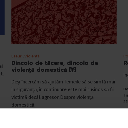
Eseuri
,
Violență
Po
Dincolo de tăcere, dincolo de
R
ai
violență domestică
ț.
In
Deși încercăm să ajutăm femeile să se simtă mai
în siguranță, în continuare este mai rușinos să fii
D
Ti
victimă decât agresor. Despre violență
25
domestică.
De
Oana Sandu
Ilustrații de
Tuan Nini