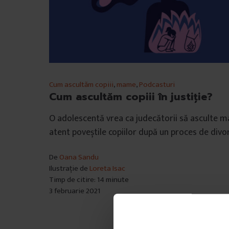
Cum ascultăm copiii
,
mame
,
Podcasturi
Cum ascultăm copiii în justiție?
O adolescentă vrea ca judecătorii să asculte m
atent poveștile copiilor după un proces de divor
De
Oana Sandu
Ilustrație de
Loreta Isac
Timp de citire: 14 minute
3 februarie 2021