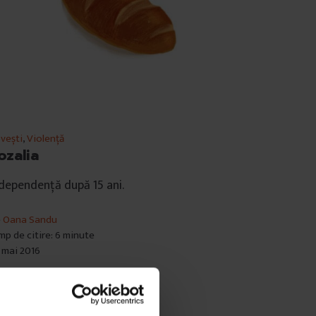
vești
,
Violență
ozalia
dependență după 15 ani.
e
Oana Sandu
mp de citire: 6 minute
 mai 2016