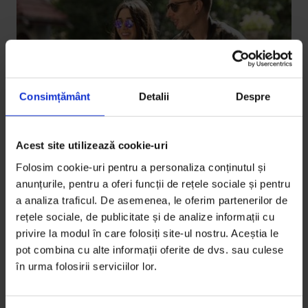
Consimțământ
Detalii
Despre
Acest site utilizează cookie-uri
Brand Story
[DoR & Julius Meinl] Şi trăiesc fericiţi
Folosim cookie-uri pentru a personaliza conținutul și
anunțurile, pentru a oferi funcții de rețele sociale și pentru
În online, Fabuloasa și Otravă sunt vedete. Acasă sunt
a analiza traficul. De asemenea, le oferim partenerilor de
Diana și Cristi și aceasta este povestea lor de
rețele sociale, de publicitate și de analize informații cu
dragoste.…
privire la modul în care folosiți site-ul nostru. Aceștia le
pot combina cu alte informații oferite de dvs. sau culese
De
Alexandra Bădescu
în urma folosirii serviciilor lor.
Fotografie de
Cătălin Georgescu
Timp de citire: 3 minute