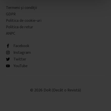
t
Termeni şi condiţii
u
GDPR
l
Politica de cookie-uri
u
Politica de retur
i
ANPC
Facebook
Instagram
Twitter
YouTube
© 2026 DoR (Decât o Revistă)