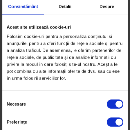
4 martie 2019
Consimțământ
Detalii
Despre
Acest site utilizează cookie-uri
Folosim cookie-uri pentru a personaliza conținutul și
anunțurile, pentru a oferi funcții de rețele sociale și pentru
a analiza traficul. De asemenea, le oferim partenerilor de
rețele sociale, de publicitate și de analize informații cu
privire la modul în care folosiți site-ul nostru. Aceștia le
pot combina cu alte informații oferite de dvs. sau culese
în urma folosirii serviciilor lor.
S
Necesare
e
l
e
Preferinţe
Portrete
c