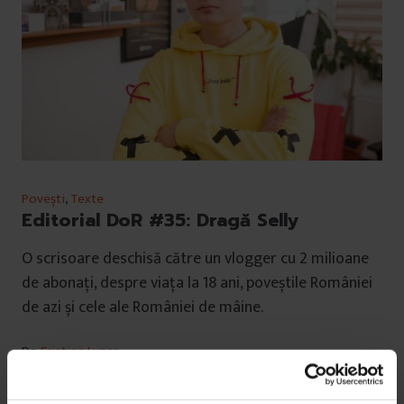
Povești
,
Texte
Editorial DoR #35: Dragă Selly
O scrisoare deschisă către un vlogger cu 2 milioane
de abonați, despre viața la 18 ani, poveștile României
de azi și cele ale României de mâine.
De
Cristian Lupșa
Fotografie de
Alex Gâlmeanu
Timp de citire: 4 minute