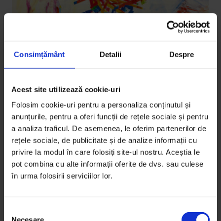
Consimțământ
Detalii
Despre
Acest site utilizează cookie-uri
Eseuri
Notă cu notă
Folosim cookie-uri pentru a personaliza conținutul și
anunțurile, pentru a oferi funcții de rețele sociale și pentru
În 30 de ani de muzică clasică am învăţat că nu poţi
a analiza traficul. De asemenea, le oferim partenerilor de
cânta bine la un instrument fără să iubeşti detaliile.
rețele sociale, de publicitate și de analize informații cu
privire la modul în care folosiți site-ul nostru. Aceștia le
De
Răzvan Popovici
pot combina cu alte informații oferite de dvs. sau culese
Ilustrație de
Iulia Sima
în urma folosirii serviciilor lor.
Timp de citire: 6 minute
21 octombrie 2010
S
Necesare