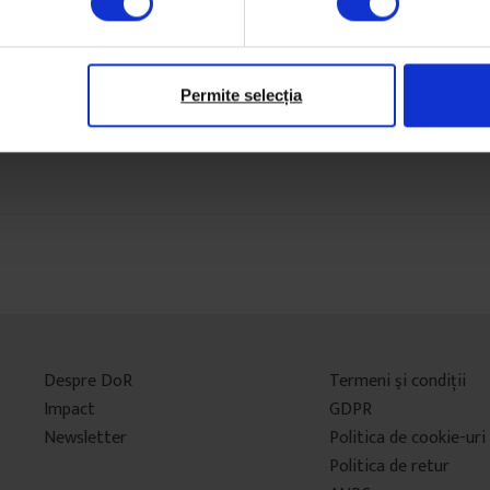
Permite selecția
Despre DoR
Termeni şi condiţii
Impact
GDPR
Newsletter
Politica de cookie-uri
Politica de retur