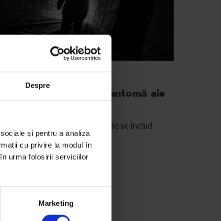
portaje
Despre
ăsună Valea: Orașele fantomă ale
uilei
m arată Valea Jiului când minele se închid.
 sociale și pentru a analiza
rmații cu privire la modul în
e
Silviu Mihai
n urma folosirii serviciilor
tografii de
George Poqe Popescu
mp de citire: 3 minute
 iunie 2014
Marketing