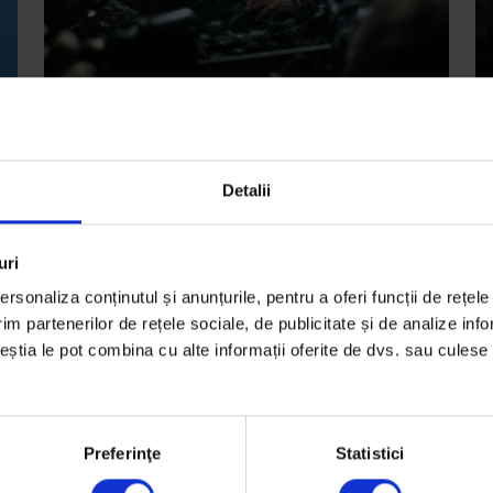
Reportaje
Re
Detalii
Dincolo de mină
R
h
Mineritul nu e doar muncă; e o identitate. Ce se
uri
lți
Cu
va întâmplă în Valea Jiului după dispariția lui?
rsonaliza conținutul și anunțurile, pentru a oferi funcții de rețele
e
im partenerilor de rețele sociale, de publicitate și de analize info
D
De
Adrian Câtu
ceștia le pot combina cu alte informații oferite de dvs. sau culese î
Fo
Timp de citire: 9 minute
de
Ti
1 septembrie 2016
21
Preferinţe
Statistici