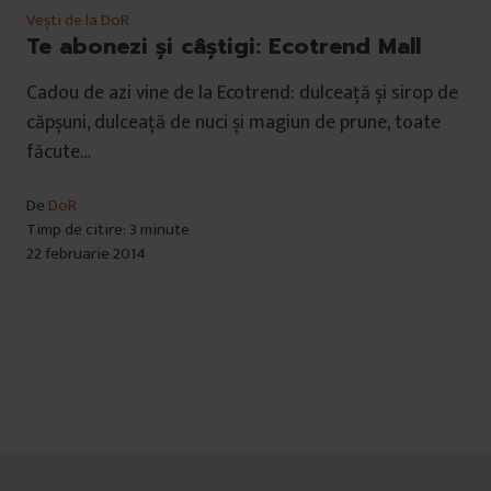
Vești de la DoR
Te abonezi și câștigi: Ecotrend Mall
Cadou de azi vine de la Ecotrend: dulceață și sirop de
căpșuni, dulceață de nuci și magiun de prune, toate
făcute…
De
DoR
Timp de citire: 3 minute
22 februarie 2014