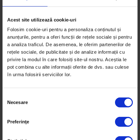
Acest site utilizează cookie-uri
Folosim cookie-uri pentru a personaliza conținutul și
Vești de la DoR
anunțurile, pentru a oferi funcții de rețele sociale și pentru
Te abonezi și câștigi: Școala de cafea
a analiza traficul. De asemenea, le oferim partenerilor de
rețele sociale, de publicitate și de analize informații cu
În fiecare zi din februarie organizăm o tombolă cu
privire la modul în care folosiți site-ul nostru. Aceștia le
premii pentru cei care se abonează în ziua respectivă.
pot combina cu alte informații oferite de dvs. sau culese
Câștigătorul…
în urma folosirii serviciilor lor.
De
DoR
Timp de citire: 3 minute
S
9 februarie 2014
Necesare
e
l
e
Preferinţe
c
ț