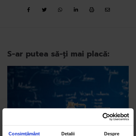
S-ar putea să-ți mai placă:
Consimțământ
Detalii
Despre