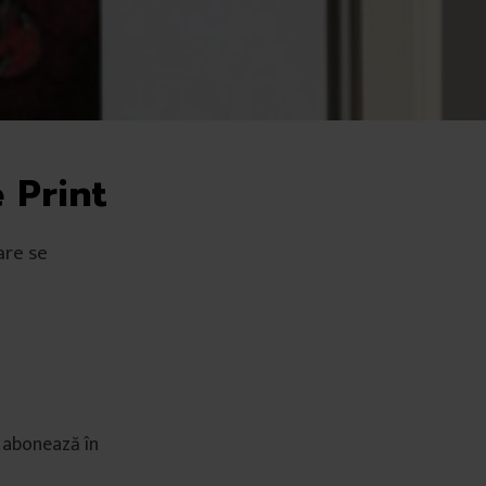
e Print
are se
e abonează în