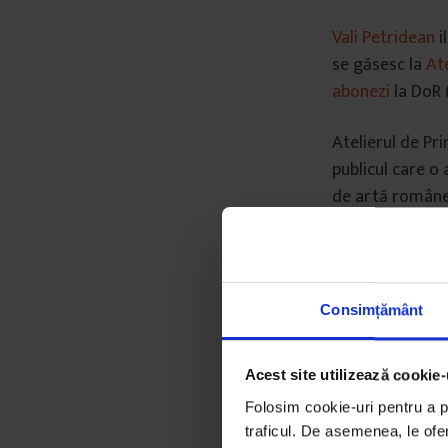
Vali Petridean
i
se găsesc la
Ate
abonezi
la DoR 
Atelierul de Pr
publicul care o 
de artă românea
de artist și îns
Consimțământ
Acest site utilizează cookie-
Folosim cookie-uri pentru a pe
traficul. De asemenea, le ofer