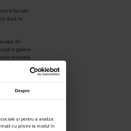
 lucrările sale
cm) dacă te
aproape de
sești o galerie
e este semnată
Despre
 sociale și pentru a analiza
rmații cu privire la modul în