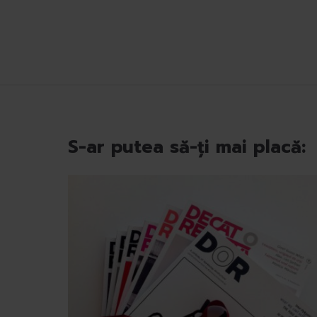
m
â
n
t
u
l
u
i
S-ar putea să-ți mai placă: