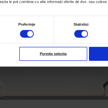
ceștia le pot combina cu alte informații oferite de dvs. sau culese î
Preferinţe
Statistici
Permite selecția