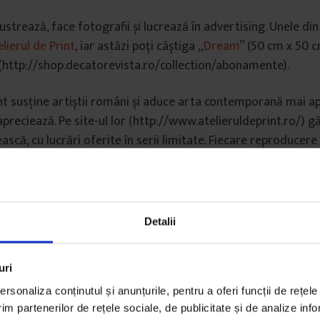
lustrează, face fotografii și lucrează în advertising. Unele din
lierul de Print
, iar astăzi poți câștiga „
Dream
” (50 cm x 50 
(http://shop.decatorevista.ro/collection/abonamente).
int susține artiștii români și aduce arta contemporană mai 
apreciează. Pe site-ul lor (http://www.atelieruldeprint.ro/) gă
scă, cu lucrări oferite în serii limitate. Fiecare reproducer
oțită de un certificat de autenticitate.
Detalii
uri
rsonaliza conținutul și anunțurile, pentru a oferi funcții de rețele
im partenerilor de rețele sociale, de publicitate și de analize info