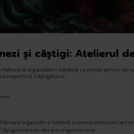
ezi și câștigi: Atelierul d
din februarie organizăm o tombolă cu premii pentru cei c
ua respectivă. Câștigătorul…
minute
in februarie organizăm o tombolă cu premii pentru cei care s
 Câștigătorul este ales prin tragere la sorți.