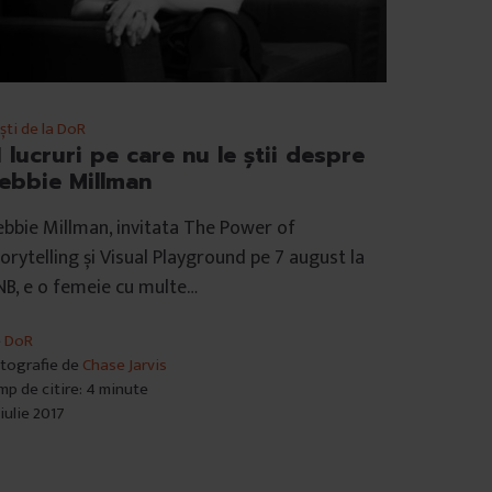
ști de la DoR
1 lucruri pe care nu le știi despre
ebbie Millman
bbie Millman, invitata The Power of
orytelling și Visual Playground pe 7 august la
B, e o femeie cu multe…
e
DoR
tografie de
Chase Jarvis
mp de citire: 4 minute
 iulie 2017