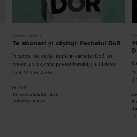
Vești de la DoR
Ve
Te abonezi și câștigi: Pachetul DoR
1
D
În cadoul de astăzi intră un carnețel DoR, un
De
creion, un pix, cana povestitorului, și un tricou
St
DoR. Abonează-te…
TN
De
DoR
Timp de citire: 3 minute
D
21 februarie 2014
Fo
Ti
16