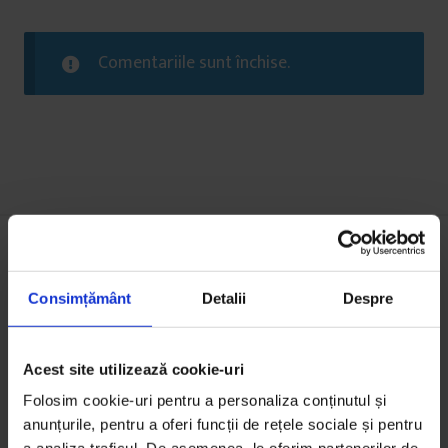
Comentariile sunt închise.
S-ar putea să-ți mai placă:
Consimțământ
Detalii
Despre
Acest site utilizează cookie-uri
Folosim cookie-uri pentru a personaliza conținutul și
anunțurile, pentru a oferi funcții de rețele sociale și pentru