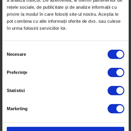
a analiza traficul. De asemenea, le oferim partenerilor de
rețele sociale, de publicitate și de analize informații cu
privire la modul în care folosiți site-ul nostru. Aceștia le
pot combina cu alte informații oferite de dvs. sau culese
în urma folosirii serviciilor lor.
S
Necesare
e
l
Vești de la DoR
e
Preferinţe
DoR caută: Newsroom manager
c
ț
DoR caută omul potrivit care să îngrijească de spațiul
i
Statistici
din redacție și să contribuie la dezvoltarea echipei.
a
c
Marketing
De
DoR
o
Timp de citire: 4 minute
n
24 aprilie 2018
s