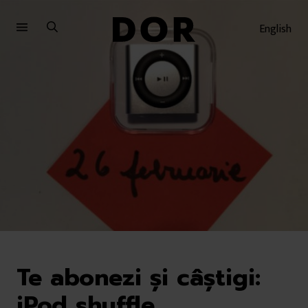
Sari
Sari
la
la
English
meniu
conținut
Te abonezi și câștigi:
iPod shuffle