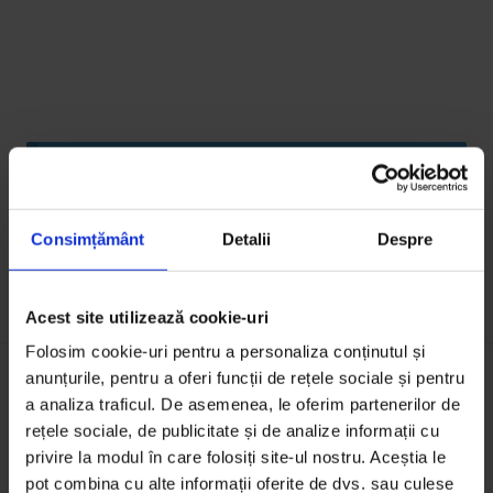
Comentariile sunt închise.
Consimțământ
Detalii
Despre
Acest site utilizează cookie-uri
Folosim cookie-uri pentru a personaliza conținutul și
anunțurile, pentru a oferi funcții de rețele sociale și pentru
a analiza traficul. De asemenea, le oferim partenerilor de
S-ar putea să-ți mai placă:
rețele sociale, de publicitate și de analize informații cu
privire la modul în care folosiți site-ul nostru. Aceștia le
pot combina cu alte informații oferite de dvs. sau culese