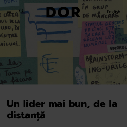
Sari
Sari
la
la
English
meniu
conținut
Un lider mai bun, de la
distanță