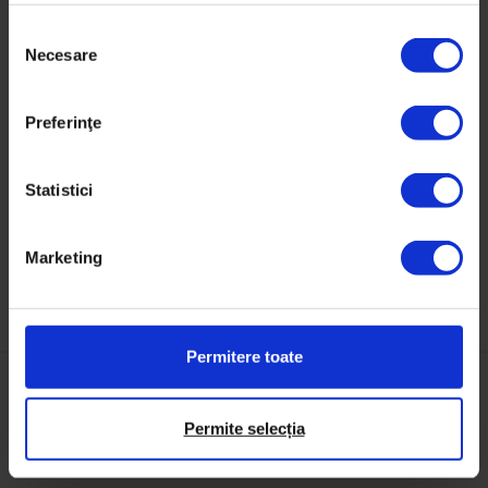
Colajul face parte dintr-o instalație vizuală apărută
în DoR #42, despre ce ne lipsește din viața de birou
S
pre-pandemie. Răspunsurile au fost date de membrii
Necesare
e
comunității DoR, colegi, profesori, grupuri și prieteni
l
de pe Facebook care au fiecare propriile nostalgii.
e
Preferinţe
Adunate de Anca Vancu și ilustrate de Oana
c
Barbonie.
ț
i
Statistici
a
c
Marketing
o
n
s
i
Permitere toate
m
ț
ă
Permite selecția
Acest articol apare și în:
m
â