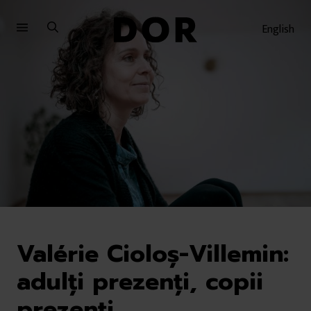
Sari
Sari
la
la
English
meniu
conținut
Valérie Cioloș-Villemin:
adulți prezenți, copii
prezenți