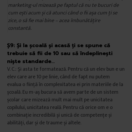
marketing-ul mizează pe faptul că nu te bucuri de
cum ești acum și că atunci când o fii așa cum ți se
zice, o să fie mai bine – acea îmbunătățire
constantă.
Ș9:
Și la școală și acasă ți se spune că
trebuie să fii de 10 sau să îndeplinești
niște standarde…
V. C.: Și asta te formatează. Pentru că un elev bun e un
elev care are 10 pe linie, când de fapt nu putem
evalua o ființă în complexitatea ei prin materiile de la
școală. Eu m-aș bucura să avem parte de un sistem
școlar care mizează mult mai mult pe unicitatea
copilului, unicitatea reală. Pentru că orice om e o
combinație incredibilă și unică de competențe și
abilități, dar și de traume și altele.