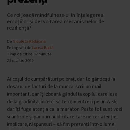
Ce rol joacă mindfulness-ul în înțelegerea
emoțiilor și dezvoltarea mecanismelor de
reziliență?
De
Nicoleta Rădăcină
Fotografii de
Larisa Baltă
Timp de citire: 12 minute
25 martie 2019
Ai coșul de cumpărături pe braț, dar te gândești la
dosarul de facturi de la muncă, scrii un mail
important, dar îți zboară gândul la copilul care iese
de la grădiniță, încerci să te concentrezi pe un
task
,
dar îți fuge atenția ca la maraton. Peste tot sunt voci
și articole și panouri publicitare care ne cer atenție,
implicare, răspunsuri – să fim prezenți într-o lume