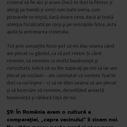
creierul să fie aici și acum. Dacă te duci la fitness și
alergi pe bandă și simți cum bate inima, cum
picioarele se mișcă, dacă doare ceva, dacă ai toată
atenția focalizată pe corp și pe senzațiile fizice, asta
ajută la antrenarea creierului.
Tot prin senzațiile fizice pot să-mi dau seama când
am plecat cu gândul, ca să pot reveni. Și când
revenim, să revenim cu multă bunăvoință și
curiozitate. Adică să nu fim supărați pe noi că iar am
plecat pe coclauri – am constatat că suntem foarte
duri cu noi înșine – ci să ne dăm seama că am plecat
și să încercăm să revenim, dezvoltând această
bunăvoință și căldură față de noi.
Ș9:
În România avem o cultură a
comparației, „capra vecinului” îi zicem noi.