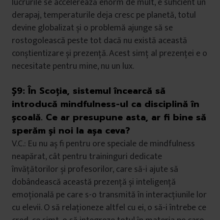
lucrurile se accelerează enorm de mult, e suficient un
derapaj, temperaturile deja cresc pe planetă, totul
devine globalizat și o problemă ajunge să se
rostogolească peste tot dacă nu există această
conștientizare și prezență. Acest simț al prezenței e o
necesitate pentru mine, nu un lux.
Ș9:
În Scoția, sistemul încearcă să
introducă mindfulness-ul ca disciplină în
școală. Ce ar presupune asta, ar fi bine să
sperăm și noi la așa ceva?
V.C.: Eu nu aș fi pentru ore speciale de mindfulness
neapărat, cât pentru traininguri dedicate
învățătorilor și profesorilor, care să-i ajute să
dobândească această prezență și inteligență
emoțională pe care s-o transmită în interacțiunile lor
cu elevii. O să relaționeze altfel cu ei, o să-i întrebe ce