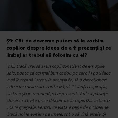
Ș9:
Cât de devreme putem să le vorbim
copiilor despre ideea de a fi prezenți și ce
limbaj ar trebui să folosim cu ei?
V.C.: Dacă vrei să ai un copil conștient de emoțiile
sale, poate că cel mai bun cadou pe care i-l poți face
e să începi să lucrezi la atenția ta, să o direcționezi
către lucrurile care contează, să îți simți respirația,
să trăiești în moment, să fii prezent. Văd că părinții
doresc să evite orice dificultate la copii. Dar asta e o
mare greșeală. Pentru că viața e plină de probleme.
Dacă noi le evităm pe unele, tot o să vină altele. Și