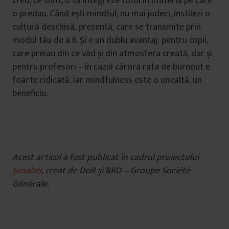
cred, ce simt, o să integreze totul în materia pe care
o predau. Când ești mindful, nu mai judeci, instilezi o
cultură deschisă, prezentă, care se transmite prin
modul tău de a fi. Și e un dublu avantaj: pentru copii,
care preiau din ce văd și din atmosfera creată, dar și
pentru profesori – în cazul cărora rata de burnout e
foarte ridicată, iar mindfulness este o unealtă, un
beneficiu.
Acest articol a fost publicat în cadrul proiectului
Școala9
, creat de DoR și BRD – Groupe Société
Générale.