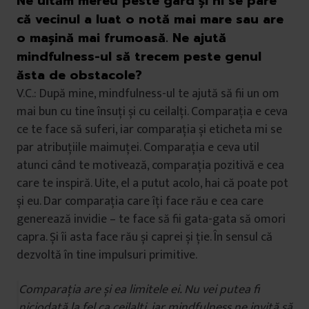
Ne uităm mereu peste gard și ni se pare
că vecinul a luat o notă mai mare sau are
o mașină mai frumoasă. Ne ajută
mindfulness-ul să trecem peste genul
ăsta de obstacole?
V.C.: După mine, mindfulness-ul te ajută să fii un om
mai bun cu tine însuți și cu ceilalți. Comparația e ceva
ce te face să suferi, iar comparația și eticheta mi se
par atribuțiile maimuței. Comparația e ceva util
atunci când te motivează, comparația pozitivă e cea
care te inspiră. Uite, el a putut acolo, hai că poate pot
și eu. Dar comparația care îți face rău e cea care
generează invidie – te face să fii gata-gata să omori
capra. Și îi asta face rău și caprei și ție. În sensul că
dezvoltă în tine impulsuri primitive.
Comparația are și ea limitele ei. Nu vei putea fi
niciodată la fel ca ceilalți, iar mindfulness ne invită să