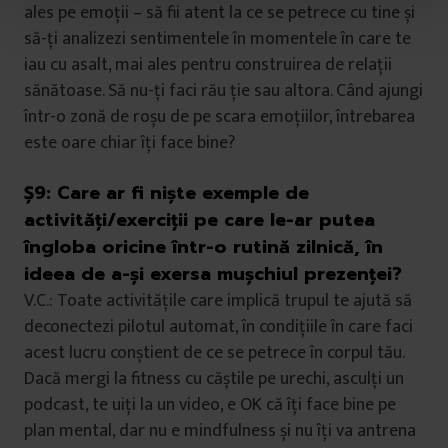
t
ales pe emoții – să fii atent la ce se petrece cu tine și
u
să-ți analizezi sentimentele în momentele în care te
l
iau cu asalt, mai ales pentru construirea de relații
u
sănătoase. Să nu-ți faci rău ție sau altora. Când ajungi
i
într-o zonă de roșu de pe scara emoțiilor, întrebarea
este oare chiar îți face bine?
Ș9:
Care ar fi niște exemple de
activități/exerciții pe care le-ar putea
îngloba oricine într-o rutină zilnică, în
ideea de a-și exersa mușchiul prezenței?
V.C.: Toate activitățile care implică trupul te ajută să
deconectezi pilotul automat, în condițiile în care faci
acest lucru conștient de ce se petrece în corpul tău.
Dacă mergi la fitness cu căștile pe urechi, asculți un
podcast, te uiți la un video, e OK că îți face bine pe
plan mental, dar nu e mindfulness și nu îți va antrena