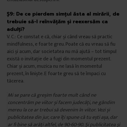
Ș9:
De ce pierdem simțul ăsta al mirării, de
trebuie să-l reînvățăm și reexersăm ca
adulți?
V. C.: Ce constat e că, chiar și când vreau să practic
mindfulness, e foarte greu. Poate că eu vreau să fiu
aici și acum, dar societatea nu mă ajută – tot timpul
există o invitație de a fugi din momentul prezent.
Chiar și acum, muzica nu ne lasă în momentul
prezent, în liniște. E foarte greu să te împaci cu
tăcerea.
Mi se pare că greșim foarte mult când ne
concentrăm pe viitor și facem judecăți, ne gândim
mereu la ce ar trebui să devenim în viitor. Vezi și
publicitatea din jur, care îți spune că tu ești așa, dar
ar fi bine să arăți altfel, de 90-60-90. Și publicitatea și