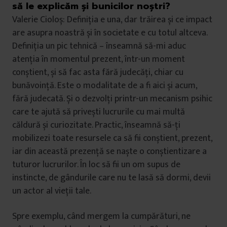
să le explicăm și bunicilor noștri?
Valerie Cioloș: Definiția e una, dar trăirea și ce impact
are asupra noastră și în societate e cu totul altceva.
Definiția un pic tehnică – înseamnă să-mi aduc
atenția în momentul prezent, într-un moment
conștient, și să fac asta fără judecăți, chiar cu
bunăvoință. Este o modalitate de a fi aici și acum,
fără judecată. Și o dezvolți printr-un mecanism psihic
care te ajută să privești lucrurile cu mai multă
căldură și curiozitate. Practic, înseamnă să-ți
mobilizezi toate resursele ca să fii conștient, prezent,
iar din această prezență se naște o conștientizare a
tuturor lucrurilor. În loc să fii un om supus de
instincte, de gândurile care nu te lasă să dormi, devii
un actor al vieții tale.
Spre exemplu, când mergem la cumpărături, ne