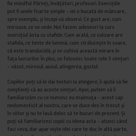
fie mindful. Părinți, învățători, profesori. Exercițiile
pot fi unele foarte simple – iei o bucată de mâncare,
spre exemplu, și începi să observi. Ce gust are, cum
miroase, ce se vede. Noi facem adeseori la curs
exercițiul ăsta cu stafide. Cum arată, ce culoare are
stafida, ce tente de lumină, cum strălucește în soare,
că este translucidă, și se cultivă această mirare în
fața lucrurilor. În plus, se folosesc toate cele 5 simțuri
– văzut, mirosul, auzul, atingerea, gustul.
Copiilor poți să le dai texturi la atingere, îi ajută să fie
conștienți că au aceste simțuri. Apoi, putem să îi
familiarizăm cu ce numesc eu maimuța – acest cap
nedomesticit al nostru, care se duce des în trecut și
în viitor și nu te lasă deloc să te bucuri de prezent. Și
poți să familiarizezi copiii cu ideea asta – atunci când
faci ceva, dar apar niște idei care te duc în altă parte,