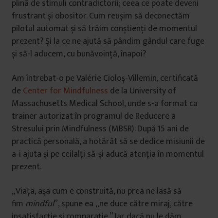
plină de stimuli contradictorii; ceea ce poate deveni
frustrant și obositor. Cum reușim să deconectăm
pilotul automat și să trăim conștienți de momentul
prezent? Și la ce ne ajută să pândim gândul care fuge
și să-l aducem, cu bunăvoință, înapoi?
Am întrebat-o pe Valérie Cioloș-Villemin, certificată
de
Center for Mindfulness
de la University of
Massachusetts Medical School, unde s-a format ca
trainer autorizat în programul de Reducere a
Stresului prin Mindfulness (MBSR). După 15 ani de
practică personală, a hotărât să se dedice misiunii de
a-i ajuta și pe ceilalți să-și aducă atenția în momentul
prezent.
„Viața, așa cum e construită, nu prea ne lasă să
fim
mindful
”, spune ea „ne duce către miraj, către
insatisfacție și comparație.” Iar dacă nu le dăm