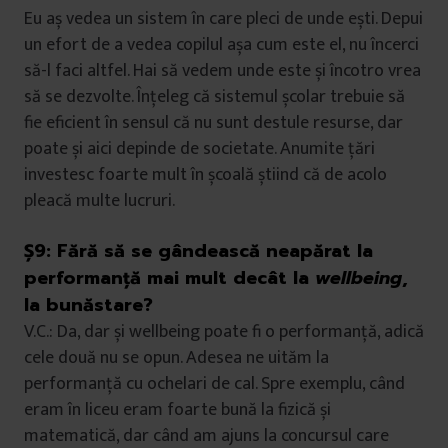
Eu aș vedea un sistem în care pleci de unde ești. Depui
un efort de a vedea copilul așa cum este el, nu încerci
să-l faci altfel. Hai să vedem unde este și încotro vrea
să se dezvolte. Înțeleg că sistemul școlar trebuie să
fie eficient în sensul că nu sunt destule resurse, dar
poate și aici depinde de societate. Anumite țări
investesc foarte mult în școală știind că de acolo
pleacă multe lucruri.
Ș9:
Fără să se gândească neapărat la
performanță mai mult decât la
wellbeing
,
la bunăstare?
V.C.: Da, dar și wellbeing poate fi o performanță, adică
cele două nu se opun. Adesea ne uităm la
performanță cu ochelari de cal. Spre exemplu, când
eram în liceu eram foarte bună la fizică și
matematică, dar când am ajuns la concursul care