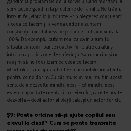
gândim la problemele de la serviciu. Când mergem la
serviciu, ne gândim la probleme de familie. Ne trăim,
într-un fel, viața la jumătate. Prin alegerea conștientă
a ceea ce facem și a vedea unde nu suntem
conștienți, mindfulness ne propune să trăim viața la
100%. De exemplu, putem realiza că în anumite
situații suntem foarte reactivi în relație cu alții și
intrăm rapid în zone de suferință. Sau muncim și nu
reușim să ne focalizăm pe ceea ce facem.
Mindfulness ne ajută efectiv să ne mobilizăm atenția
pentru ce ne dorim. Cu cât muncim mai mult în acest
sens, de a dezvolta mindfulness – că mindfulness
este o capacitate mentală, a creierului, care te poate
dezvolta – devii actor al vieții tale, și un actor fericit.
Ș9:
Poate oricine să-și ajute copilul sau
elevul la clasă? Cum se poate transmite
starea asta de prezență?