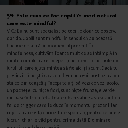
Ș9:
Este ceva ce fac copiii în mod natural
care este mindful?
V. C.: Eu nu sunt specialist pe copii, e doar ce observ,
dar da. Copiii sunt mindful în sensul că au această
bucurie de a trăi în momentul prezent. În
mindfulness, cultivăm foarte mult ce se întâmplă în
mintea omului care începe să fie atent la lucrurile din
jurul lui, care ajută mintea să fie aici și acum. Dacă tu
pretinzi că nu știi că acum bem un ceai, pretinzi că nu
știi ce e în ceașcă și începi te uiți să vezi ce vezi acolo,
un pachețel cu niște flori, sunt niște frunze, e verde,
miroase într-un fel – toate observațiile astea sunt un
fel de trigger care te duce în momentul prezent. Iar
copiii au această curiozitate spontan, pentru că unele
lucruri chiar le văd pentru prima dată. E o mirare,
entuziasmul descoperirii.