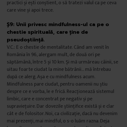
practici și ești conștient, o să tratezi valul ca pe ceva
care vine și apoi trece.
Ș9:
Unii privesc mindfulness-ul ca pe o
chestie spirituală, care ține de
pseudoștiință.
V.C.: E o chestie de mentalitate. Când am venit în
România în 96, alergam mult, de două ori pe
săptămână, între 5 și 10 km. Și mă urmăreau câinii, se
uitau foarte ciudat la mine bătrânii… mă întrebau
după ce alerg. Așa e cu mindfulness acum.
Mindfulness pare ciudat, pentru oamenii nu știu
despre ce e vorba, le e frică. Reacționează sistemul
limbic, care e concentrat pe negativ și pe
supraviețuire. Dar dovezile științifice există și e clar
cât e de folositor. Noi, ca civilizație, dacă nu devenim
mai prezenți, mai mindful, o s-o luăm razna. Deja