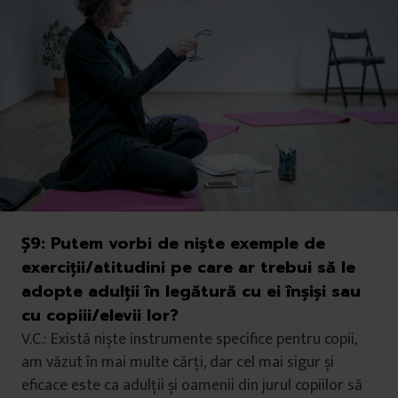
Ș9:
Putem vorbi de niște exemple de
exerciții/atitudini pe care ar trebui să le
adopte adulții în legătură cu ei înșiși sau
cu copiii/elevii lor?
V.C.: Există niște instrumente specifice pentru copii,
am văzut în mai multe cărți, dar cel mai sigur și
eficace este ca adulții și oamenii din jurul copiilor să