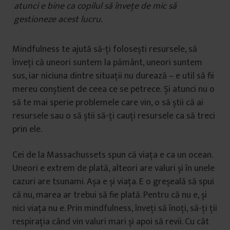
atunci e bine ca copilul să învețe de mic să
gestioneze acest lucru.
Mindfulness te ajută să-ți folosești resursele, să
înveți că uneori suntem la pământ, uneori suntem
sus, iar niciuna dintre situații nu durează – e util să fii
mereu conștient de ceea ce se petrece. Și atunci nu o
să te mai sperie problemele care vin, o să știi că ai
resursele sau o să știi să-ți cauți resursele ca să treci
prin ele.
Cei de la Massachussets spun că viața e ca un ocean.
Uneori e extrem de plată, alteori are valuri și în unele
cazuri are tsunami. Așa e și viața. E o greșeală să spui
că nu, marea ar trebui să fie plată. Pentru că nu e, și
nici viața nu e. Prin mindfulness, înveți să înoți, să-ți ții
respirația când vin valuri mari și apoi să revii. Cu cât