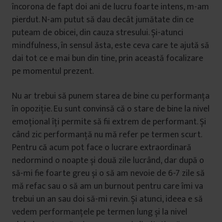
încorona de fapt doi ani de lucru foarte intens, m-am
pierdut. N-am putut să dau decât jumătate din ce
puteam de obicei, din cauza stresului. Și-atunci
mindfulness, în sensul ăsta, este ceva care te ajută să
dai tot ce e mai bun din tine, prin această focalizare
pe momentul prezent.
Nu ar trebui să punem starea de bine cu performanța
în opoziție. Eu sunt convinsă că o stare de bine la nivel
emoțional îți permite să fii extrem de performant. Și
când zic performanță nu mă refer pe termen scurt.
Pentru că acum pot face o lucrare extraordinară
nedormind o noapte și două zile lucrând, dar după o
să-mi fie foarte greu și o să am nevoie de 6-7 zile să
mă refac sau o să am un burnout pentru care îmi va
trebui un an sau doi să-mi revin. Și atunci, ideea e să
vedem performanțele pe termen lung și la nivel