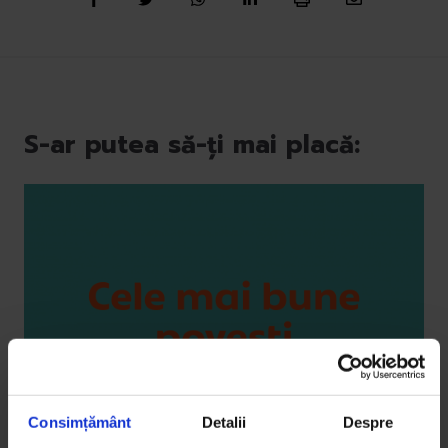
S-ar putea să-ți mai placă:
Consimțământ
Detalii
Despre