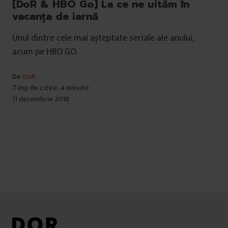
[DoR & HBO Go] La ce ne uităm în
vacanța de iarnă
Unul dintre cele mai așteptate seriale ale anului,
acum pe HBO GO.
De
DoR
Timp de citire: 4 minute
11 decembrie 2018