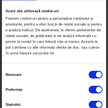
Acest site utilizează cookie-uri
Cele mai bune povești
Folosim cookie-uri pentru a personaliza conținutul și
Cele mai bune povești din 2018
anunțurile, pentru a oferi funcții de rețele sociale și pentru
a analiza traficul. De asemenea, le oferim partenerilor de
Anul acesta, rămânem cu aproape 50 de povești care
rețele sociale, de publicitate și de analize informații cu
ne ajută să înțelegem mai bine lumea în care trăim și
privire la modul în care folosiți site-ul nostru. Aceștia le
ne inspiră în munca de anul viitor.
pot combina cu alte informații oferite de dvs. sau culese
în urma folosirii serviciilor lor.
De
DoR
Timp de citire: 13 minute
21 decembrie 2018
S
Necesare
e
l
e
Preferinţe
c
ț
i
Statistici