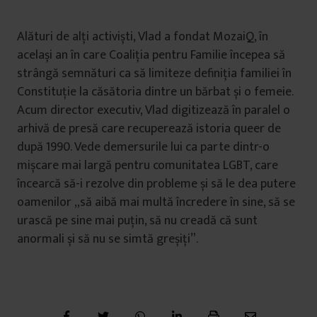
Alături de alți activiști, Vlad a fondat MozaiQ, în
același an în care Coaliția pentru Familie începea să
strângă semnături ca să limiteze definiția familiei în
Constituție la căsătoria dintre un bărbat și o femeie.
Acum director executiv, Vlad digitizează în paralel o
arhivă de presă care recuperează istoria queer de
după 1990. Vede demersurile lui ca parte dintr-o
mișcare mai largă pentru comunitatea LGBT, care
încearcă să-i rezolve din probleme și să le dea putere
oamenilor „să aibă mai multă încredere în sine, să se
urască pe sine mai puțin, să nu creadă că sunt
anormali și să nu se simtă greșiți”.