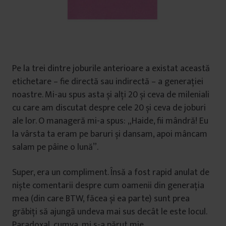
Pe la trei dintre joburile anterioare a existat această
etichetare – fie directă sau indirectă – a generației
noastre. Mi-au spus asta și alți 20 și ceva de mileniali
cu care am discutat despre cele 20 și ceva de joburi
ale lor. O manageră mi-a spus: „Haide, fii mândră! Eu
la vârsta ta eram pe baruri și dansam, apoi mâncam
salam pe pâine o lună”.
Super, era un compliment. Însă a fost rapid anulat de
niște comentarii despre cum oamenii din generația
mea (din care BTW, făcea și ea parte) sunt prea
grăbiți să ajungă undeva mai sus decât le este locul.
Paradoxal, cumva, mi s-a părut mie.