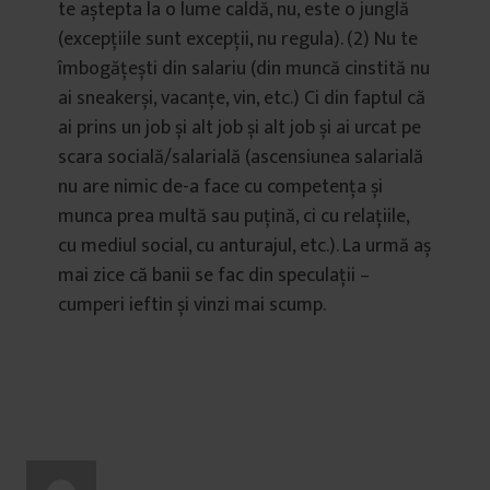
te aștepta la o lume caldă, nu, este o junglă
(excepțiile sunt excepții, nu regula). (2) Nu te
îmbogățești din salariu (din muncă cinstită nu
ai sneakerși, vacanțe, vin, etc.) Ci din faptul că
ai prins un job și alt job și alt job și ai urcat pe
scara socială/salarială (ascensiunea salarială
nu are nimic de-a face cu competența și
munca prea multă sau puțină, ci cu relațiile,
cu mediul social, cu anturajul, etc.). La urmă aș
mai zice că banii se fac din speculații –
cumperi ieftin și vinzi mai scump.