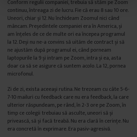
Conform regulii companiei, trebuia să stăm pe Zoom
t
u
continuu, întreaga zi de lucru. Fie că erau 8 sau 10 ore.
l
Uneori, chiar și 12. Nu închideam Zoomul nici când
u
mâncam. Președintele companiei era în America, și
i
am înțeles de ce de multe ori ea începea programul
la 12. Deși nu ne-a convins să uităm de contract și să
ne ajustăm după programul ei, când porneam
laptopurile la 9 și intram pe Zoom, intra și ea, asta
doar ca să se asigure că suntem acolo. La 12, pornea
microfonul.
Zi de zi, exista aceeași rutina. Ne trezeam cu câte 5-6-
7-10 mailuri cu feedback care nu era feedback, la care
ulterior răspundeam, pe rând, în 2-3 ore pe Zoom, în
timp ce colegii trebuiau să asculte, uneori să și
privească, să și facă treabă. Nu era clară în cerințe. Nu
era concretă în exprimare. Era pasiv-agresivă.