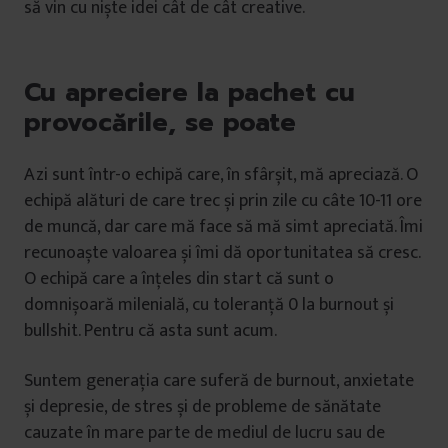
să vin cu niște idei cât de cât creative.
Cu apreciere la pachet cu
provocările, se poate
Azi sunt într-o echipă care, în sfârșit, mă apreciază. O
echipă alături de care trec și prin zile cu câte 10-11 ore
de muncă, dar care mă face să mă simt apreciată. Îmi
recunoaște valoarea și îmi dă oportunitatea să cresc.
O echipă care a înțeles din start că sunt o
domnișoară milenială, cu toleranță 0 la burnout și
bullshit. Pentru că asta sunt acum.
Suntem generația care suferă de burnout, anxietate
și depresie, de stres și de probleme de sănătate
cauzate în mare parte de mediul de lucru sau de