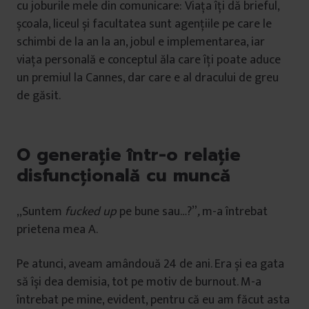
cu joburile mele din comunicare: Viața îți dă brieful,
școala, liceul și facultatea sunt agențiile pe care le
schimbi de la an la an, jobul e implementarea, iar
viața personală e conceptul ăla care îți poate aduce
un premiul la Cannes, dar care e al dracului de greu
de găsit.
O generație într-o relație
disfuncțională cu muncă
,,Suntem
fucked up
pe bune sau…?”
,
m-a întrebat
prietena mea A.
Pe atunci, aveam amândouă 24 de ani. Era și ea gata
să își dea demisia, tot pe motiv de burnout. M-a
întrebat pe mine, evident, pentru că eu am făcut asta