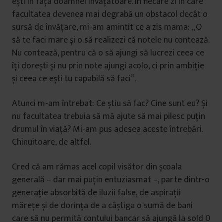
ești în fața doamnei învățătoare. În fiecare zi în care
facultatea devenea mai degrabă un obstacol decât o
sursă de învățare, mi-am amintit ce a zis mama: „O
să te faci mare și o să realizezi că notele nu contează.
Nu contează, pentru că o să ajungi să lucrezi ceea ce
îți dorești și nu prin note ajungi acolo, ci prin ambiție
și ceea ce ești tu capabilă să faci”.
Atunci m-am întrebat: Ce știu să fac? Cine sunt eu? Și
nu facultatea trebuia să mă ajute să mai pilesc puțin
drumul în viață? Mi-am pus adesea aceste întrebări.
Chinuitoare, de altfel.
Cred că am rămas acel copil visător din școala
generală – dar mai puțin entuziasmat –, parte dintr-o
generație absorbită de iluzii false, de aspirații
mărețe și de dorința de a câștiga o sumă de bani
care să nu permită contului bancar să ajungă la sold 0