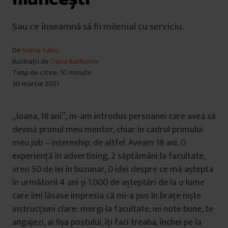
Sau ce înseamnă să fii milenial cu serviciu.
De
Ioana Sabo
Ilustrații de
Oana Barbonie
Timp de citire: 10 minute
30 martie 2021
„Ioana, 18 ani”, m-am introdus persoanei care avea să
devină primul meu mentor, chiar în cadrul primului
meu job – internship, de altfel. Aveam 18 ani, 0
experiență în advertising, 2 săptămâni la facultate,
vreo 50 de lei în buzunar, 0 idei despre ce mă aștepta
în următorii 4 ani și 1.000 de așteptări de la o lume
care îmi lăsase impresia că mi-a pus în brațe niște
instrucțiuni clare: mergi la facultate, iei note bune, te
angajezi, ai fișa postului, îți faci treaba, închei pe la