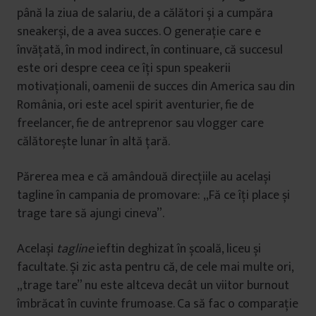
până la ziua de salariu, de a călători și a cumpăra
sneakerși, de a avea succes. O generație care e
învățată, în mod indirect, în continuare, că succesul
este ori despre ceea ce îți spun speakerii
motivaționali, oamenii de succes din America sau din
România, ori este acel spirit aventurier, fie de
freelancer, fie de antreprenor sau vlogger care
călătorește lunar în altă țară.
Părerea mea e că amândouă direcțiile au același
tagline în campania de promovare: ,,Fă ce îți place și
trage tare să ajungi cineva”.
Același
tagline
ieftin deghizat în școală, liceu și
facultate. Și zic asta pentru că, de cele mai multe ori,
„trage tare” nu este altceva decât un viitor burnout
îmbrăcat în cuvinte frumoase. Ca să fac o comparație