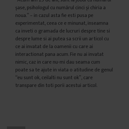
“Acum am 25 de ani, sunt la jobul cu numărul
șase, psihologul cu numărul cinci și chiria a
noua.” – in cazul asta fie esti pusa pe
experimentat, ceea ce e minunat, inseamna
ca inveti o gramada de lucruri despre tine si
despre lume si ai putea sa scrii un articol cu
ce ai invatat de la oamenii cu care ai
interactionat pana acum. Fie nu ai invatat
nimic, caz in care nu-mi dau seama cum
poate sa te ajute in viata o atitudine de genul
“eu sunt ok, ceilalti nu sunt ok”, care
transpare din toti porii acestui articol.