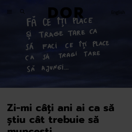
Sari
Sari
la
la
English
meniu
conținut
Zi-mi câți ani ai ca să
știu cât trebuie să
muncești