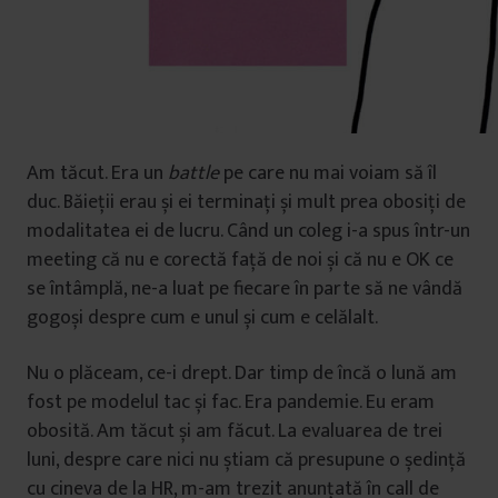
Am tăcut. Era un
battle
pe care nu mai voiam să îl
duc. Băieții erau și ei terminați și mult prea obosiți de
modalitatea ei de lucru. Când un coleg i-a spus într-un
meeting că nu e corectă față de noi și că nu e OK ce
se întâmplă, ne-a luat pe fiecare în parte să ne vândă
gogoși despre cum e unul și cum e celălalt.
Nu o plăceam, ce-i drept. Dar timp de încă o lună am
fost pe modelul tac și fac. Era pandemie. Eu eram
obosită. Am tăcut și am făcut. La evaluarea de trei
luni, despre care nici nu știam că presupune o ședință
cu cineva de la HR, m-am trezit anunțată în call de