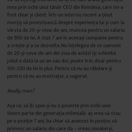
mea prin ochii unui tânăr CEO din România, care mi-a
fost chiar și client: Într-un interviu recent a ținut
morțiș să povestească despre experiența lui și cum la
vârsta de 20-și-ceva-de-ani, muncea pentru un salariu
de 900 de lei. A stat 7 ani în aceeași companie pentru
a crește și a se dezvolta. Nu înțelegea de ce oamenii
de 20-și-ceva-de-ani din ziua de astăzi își schimbă
jobul o dată la un an sau doi, poate trei, doar pentru
100-200 de lei în plus. Pentru că nu au răbdare și
pentru că nu au motivație, a sugerat.
Really, man?
Așa că, să îți spun și eu o poveste prin ochii unei
tinere parte din generația milenială: aș vrea să stau
pe o poziție 7 ani, ba chiar să avansez în poziție, să
primesc un salariu din care da – vreau sneakerși,