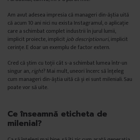
Am avut adesea impresia că manageri din-ăștia uită
că acum 10 ani nici nu exista Instagramul, o aplicație
care a schimbat complet industrii în jurul lumii,
implicit proiecte, implicit
job descriptionuri
, implicit
cerințe. E doar un exemplu de factor extern.
Cred că știm cu toții cât s-a schimbat lumea într-un
singur an,
right
? Mai mult, uneori încerc să înțeleg
cum manageri din-ăștia uită că și ei sunt mileniali. Sau
poate vor să uite.
Ce înseamnă eticheta de
milenial?
Ca să înțelegi mai bine, să îți zic cum arată generația