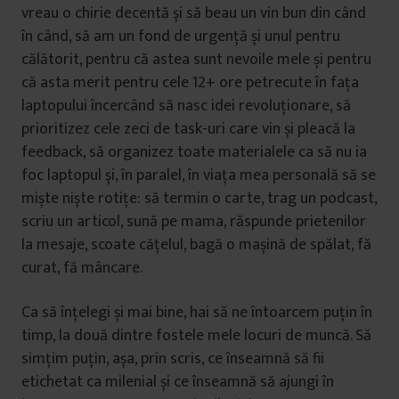
vreau o chirie decentă și să beau un vin bun din când
în când, să am un fond de urgență și unul pentru
călătorit, pentru că astea sunt nevoile mele și pentru
că asta merit pentru cele 12+ ore petrecute în fața
laptopului încercând să nasc idei revoluționare, să
prioritizez cele zeci de task-uri care vin și pleacă la
feedback, să organizez toate materialele ca să nu ia
foc laptopul și, în paralel, în viața mea personală să se
miște niște rotițe: să termin o carte, trag un podcast,
scriu un articol, sună pe mama, răspunde prietenilor
la mesaje, scoate cățelul, bagă o mașină de spălat, fă
curat, fă mâncare.
Ca să înțelegi și mai bine, hai să ne întoarcem puțin în
timp, la două dintre fostele mele locuri de muncă. Să
simțim puțin, așa, prin scris, ce înseamnă să fii
etichetat ca milenial și ce înseamnă să ajungi în