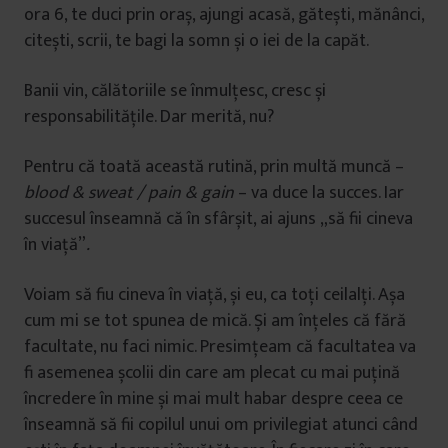
ora 6, te duci prin oraș, ajungi acasă, gătești, mănânci,
citești, scrii, te bagi la somn și o iei de la capăt.
Banii vin, călătoriile se înmulțesc, cresc și
responsabilitățile. Dar merită, nu?
Pentru că toată această rutină, prin multă muncă –
blood & sweat / pain & gain
– va duce la succes. Iar
succesul înseamnă că în sfârșit, ai ajuns „să fii cineva
în viață”
.
Voiam să fiu cineva în viață, și eu, ca toți ceilalți. Așa
cum mi se tot spunea de mică. Și am înțeles că fără
facultate, nu faci nimic. Presimțeam că facultatea va
fi asemenea școlii din care am plecat cu mai puțină
încredere în mine și mai mult habar despre ceea ce
înseamnă să fii copilul unui om privilegiat atunci când