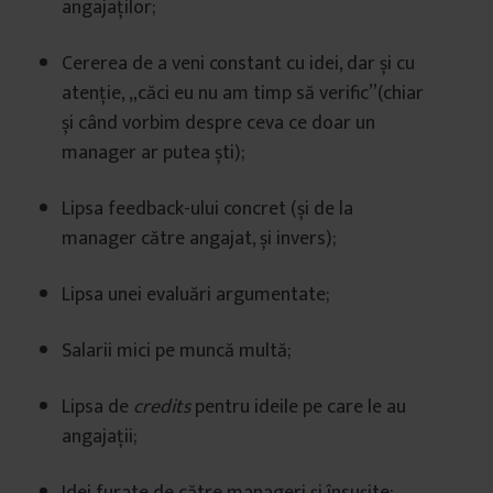
angajaților;
Cererea de a veni constant cu idei, dar și cu
atenție, „căci eu nu am timp să verific”(chiar
și când vorbim despre ceva ce doar un
manager ar putea ști);
Lipsa feedback-ului concret (și de la
manager către angajat, și invers);
Lipsa unei evaluări argumentate;
Salarii mici pe muncă multă;
Lipsa de
credits
pentru ideile pe care le au
angajații;
Idei furate de către manageri și însușite;