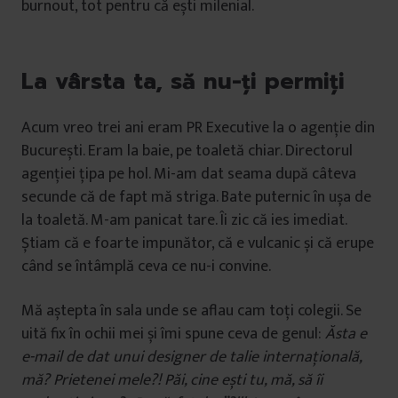
burnout, tot pentru că ești milenial.
La vârsta ta, să nu-ți permiți
Acum vreo trei ani eram PR Executive la o agenție din
București. Eram la baie, pe toaletă chiar. Directorul
agenției țipa pe hol. Mi-am dat seama după câteva
secunde că de fapt mă striga. Bate puternic în ușa de
la toaletă. M-am panicat tare. Îi zic că ies imediat.
Știam că e foarte impunător, că e vulcanic și că erupe
când se întâmplă ceva ce nu-i convine.
Mă aștepta în sala unde se aflau cam toți colegii. Se
uită fix în ochii mei și îmi spune ceva de genul:
Ăsta e
e-mail de dat unui designer de talie internațională,
mă? Prietenei mele?! Păi, cine ești tu, mă, să îi