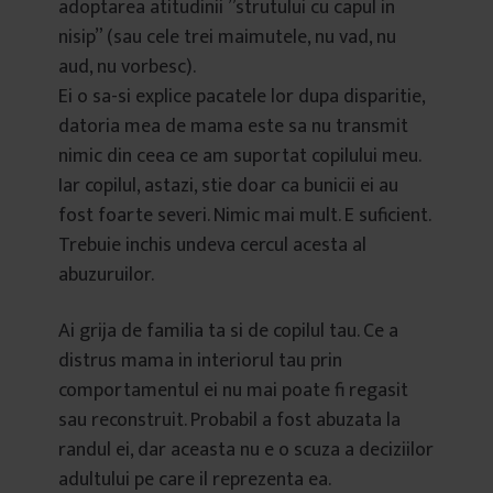
adoptarea atitudinii ”strutului cu capul in
nisip” (sau cele trei maimutele, nu vad, nu
aud, nu vorbesc).
Ei o sa-si explice pacatele lor dupa disparitie,
datoria mea de mama este sa nu transmit
nimic din ceea ce am suportat copilului meu.
Iar copilul, astazi, stie doar ca bunicii ei au
fost foarte severi. Nimic mai mult. E suficient.
Trebuie inchis undeva cercul acesta al
abuzuruilor.
Ai grija de familia ta si de copilul tau. Ce a
distrus mama in interiorul tau prin
comportamentul ei nu mai poate fi regasit
sau reconstruit. Probabil a fost abuzata la
randul ei, dar aceasta nu e o scuza a deciziilor
adultului pe care il reprezenta ea.