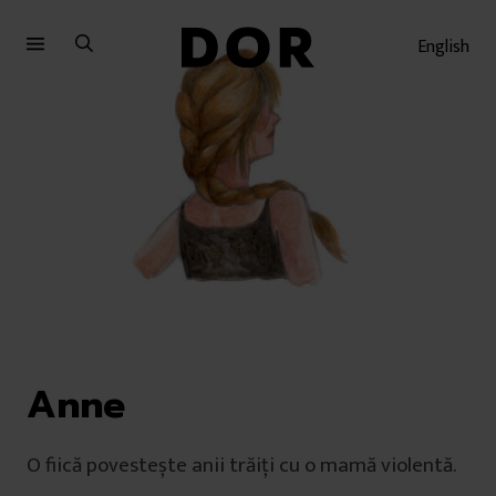
Sari
Sari
la
la
English
meniu
conținut
Anne
O fiică povestește anii trăiți cu o mamă violentă.