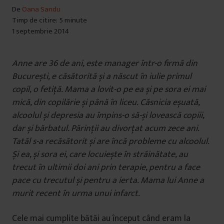
De
Oana Sandu
Timp de citire: 5 minute
1 septembrie 2014
Anne are 36 de ani, este manager într-o firmă din
București, e căsătorită și a născut în iulie primul
copil, o fetiță. Mama a lovit-o pe ea și pe sora ei mai
mică, din copilărie și până în liceu. Căsnicia eșuată,
alcoolul și depresia au împins-o să-și lovească copiii,
dar și bărbatul. Părinții au divorțat acum zece ani.
Tatăl s-a recăsătorit și are încă probleme cu alcoolul.
Și ea, și sora ei, care locuiește în străinătate, au
trecut în ultimii doi ani prin terapie, pentru a face
pace cu trecutul și pentru a ierta. Mama lui Anne a
murit recent în urma unui infarct.
Cele mai cumplite bătăi au început când eram la