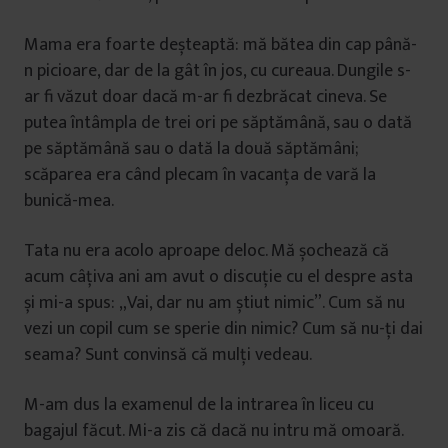
Mama era foarte deșteaptă: mă bătea din cap până-
n picioare, dar de la gât în jos, cu cureaua. Dungile s-
ar fi văzut doar dacă m-ar fi dezbrăcat cineva. Se
putea întâmpla de trei ori pe săptămână, sau o dată
pe săptămână sau o dată la două săptămâni;
scăparea era când plecam în vacanța de vară la
bunică-mea.
Tata nu era acolo aproape deloc. Mă șochează că
acum câțiva ani am avut o discuție cu el despre asta
și mi-a spus: „Vai, dar nu am știut nimic”. Cum să nu
vezi un copil cum se sperie din nimic? Cum să nu-ți dai
seama? Sunt convinsă că mulți vedeau.
M-am dus la examenul de la intrarea în liceu cu
bagajul făcut. Mi-a zis că dacă nu intru mă omoară.