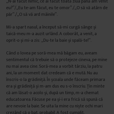
„N-ai făcut nimic, ce ai făcut toată ziua până am venit
eu?”/„Eu te-am făcut, eu te omor”./„O să vă atârn de
păr”./„O să vă ard mâinile”.
Mi-a spart nasul, a început să-mi curgă sânge și
taică-meu m-a auzit urlând. A coborât, a venit, a
oprit-o și mi-a zis: „Du-te la baie și spală-te!”.
Când o lovea pe soră-mea mă băgam eu, aveam
sentimentul că trebuie să o protejeze cineva, pe mine
nu mai avea cine. Soră-mea a vorbit târziu, la patru
ani, la un moment dat credeam că e mută. Nu au
înscris-o la grădiniță. În școala unde făceam primara
era și grădiniță și m-am dus eu s-o înscriu. Țin minte
că am lăsat-o acolo și, după un timp, m-a chemat
educatoarea. Făcuse pe ea și-i era frică să spună că
are nevoie la baie. Se uita la mine cu niște ochi mari
crezând că o bat, probabil. A fost cumplit.