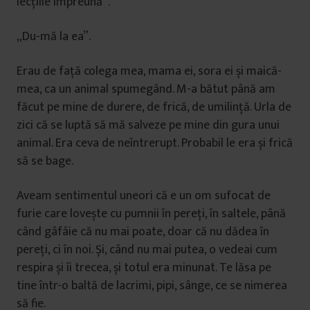
lecțiile împreună”.
„Du-mă la ea”.
Erau de față colega mea, mama ei, sora ei și maică-
mea, ca un animal spumegând. M-a bătut până am
făcut pe mine de durere, de frică, de umilință. Urla de
zici că se luptă să mă salveze pe mine din gura unui
animal. Era ceva de neîntrerupt. Probabil le era și frică
să se bage.
Aveam sentimentul uneori că e un om sufocat de
furie care lovește cu pumnii în pereți, în saltele, până
când gâfâie că nu mai poate, doar că nu dădea în
pereți, ci în noi. Și, când nu mai putea, o vedeai cum
respira și îi trecea, și totul era minunat. Te lăsa pe
tine într-o baltă de lacrimi, pipi, sânge, ce se nimerea
să fie.