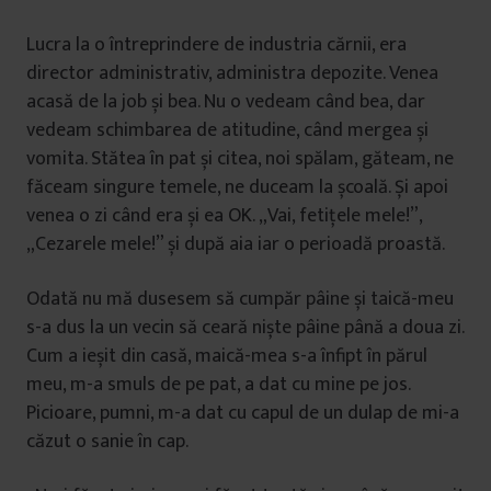
Lucra la o întreprindere de industria cărnii, era
director administrativ, administra depozite. Venea
acasă de la job și bea. Nu o vedeam când bea, dar
vedeam schimbarea de atitudine, când mergea și
vomita. Stătea în pat și citea, noi spălam, găteam, ne
făceam singure temele, ne duceam la școală. Și apoi
venea o zi când era și ea OK. „Vai, fetițele mele!”,
„Cezarele mele!” și după aia iar o perioadă proastă.
Odată nu mă dusesem să cumpăr pâine și taică-meu
s-a dus la un vecin să ceară niște pâine până a doua zi.
Cum a ieșit din casă, maică-mea s-a înfipt în părul
meu, m-a smuls de pe pat, a dat cu mine pe jos.
Picioare, pumni, m-a dat cu capul de un dulap de mi-a
căzut o sanie în cap.