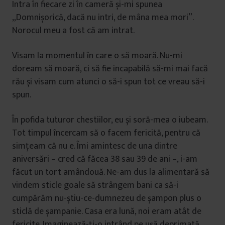
Intra în fiecare zi în cameră și-mi spunea
„Domnișorică, dacă nu intri, de mâna mea mori”.
Norocul meu a fost că am intrat.
Visam la momentul în care o să moară. Nu-mi
doream să moară, ci să fie incapabilă să-mi mai facă
rău și visam cum atunci o să-i spun tot ce vreau să-i
spun.
În pofida tuturor chestiilor, eu și soră-mea o iubeam.
Tot timpul încercam să o facem fericită, pentru că
simțeam că nu e. Îmi amintesc de una dintre
aniversări – cred că făcea 38 sau 39 de ani –, i-am
făcut un tort amândouă. Ne-am dus la alimentară să
vindem sticle goale să strângem bani ca să-i
cumpărăm nu-știu-ce-dumnezeu de șampon plus o
sticlă de șampanie. Casa era lună, noi eram atât de
fericite. Imaginează-ți-o intrând pe ușă deprimată,