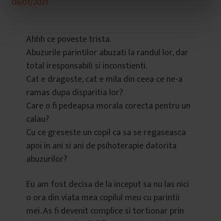
08/01/2021
n
t
u
Ahhh ce poveste trista.
l
Abuzurile parintilor abuzati la randul lor, dar
u
total iresponsabili si inconstienti.
i
Cat e dragoste, cat e mila din ceea ce ne-a
ramas dupa disparitia lor?
Care o fi pedeapsa morala corecta pentru un
calau?
Cu ce greseste un copil ca sa se regaseasca
apoi in ani si ani de psihoterapie datorita
abuzurilor?
Eu am fost decisa de la inceput sa nu las nici
o ora din viata mea copilul meu cu parintii
mei. As fi devenit complice si tortionar prin