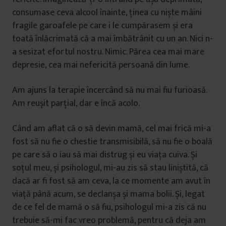
consumase ceva alcool înainte, ținea cu niște mâini
fragile garoafele pe care i le cumpărasem și era
toată înlăcrimată că a mai îmbătrânit cu un an. Nici n-
a sesizat efortul nostru. Nimic. Părea cea mai mare
depresie, cea mai nefericită persoană din lume.
Am ajuns la terapie încercând să nu mai fiu furioasă.
Am reușit parțial, dar e încă acolo.
Când am aflat că o să devin mamă, cel mai frică mi-a
fost să nu fie o chestie transmisibilă, să nu fie o boală
pe care să o iau să mai distrug și eu viața cuiva. Și
soțul meu, și psihologul, mi-au zis să stau liniștită, că
dacă ar fi fost să am ceva, la ce momente am avut în
viață până acum, se declanșa și mama bolii. Și, legat
de ce fel de mamă o să fiu, psihologul mi-a zis că nu
trebuie să-mi fac vreo problemă, pentru că deja am