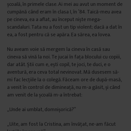
școală, în primele clase. Ai mei au avut un moment de
cumpănă când eram în clasa I, în ’84. Taică-meu avea
pe cineva, ea a aflat, au început niște mega-
scandaluri. Tata nu a fost un tip violent; dacă a dat în
ea, a fost pentru că se apăra. Ea sărea, ea lovea.
Nu aveam voie să mergem la cineva în casă sau
cineva să vină la noi. Te jucai în fața blocului cu copiii,
dar atât. Știi cum e, ești copil, te joci, te duci, e o
aventură, era ceva total nevinovat. Mă dusesem să-
mi fac lecțiile la o colegă. Făceam ore de după-masă,
a venit în control de dimineață, nu m-a găsit, și când
am venit de la școală m-a întrebat:
„Unde ai umblat, domnișorică?”
„Uite, am fost la Cristina, am învățat, ne-am făcut