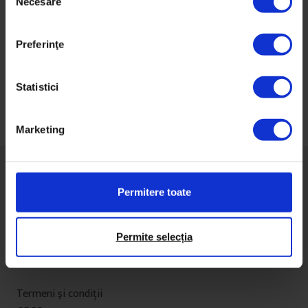
Necesare
e
l
e
Preferinţe
c
ț
i
Statistici
Navigare
a
în
c
Marketing
articole
o
n
s
i
Permitere toate
m
ț
Despre DoR
ă
Permite selecția
Impact
m
Newsletter
â
n
Termeni şi condiţii
t