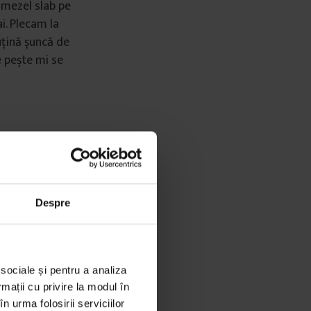
 mezel slab pe
i. Plecam la
uțină șuncă de
e pește mi se
Despre
 sociale și pentru a analiza
rmații cu privire la modul în
n urma folosirii serviciilor