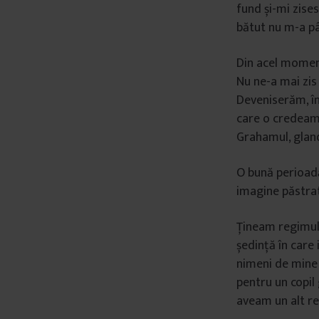
fund și-mi zise
bătut nu m-a p
Din acel moment
Nu ne-a mai zi
Deveniserăm, în
care o credeam 
Grahamul, glanda
O bună perioadă
imagine păstrat
Țineam regimul 
ședință în care 
nimeni de mine
pentru un copil
aveam un alt re