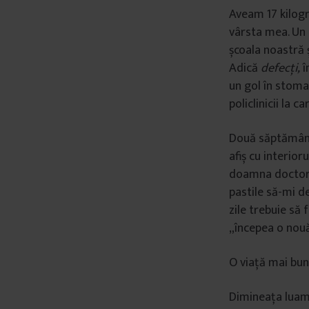
Aveam 17 kilog
vârsta mea. Un 
școala noastră ș
Adică
defec
ți,
î
un gol în stoma
policlinicii la 
Două săptămâni 
afiș cu interior
doamna doctor î
pastile să-mi d
zile trebuie să 
„începea o nou
O viață mai bun
Dimineața luam 