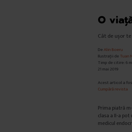
O viaț
Cât de ușor te
De
Alin Boeru
Ilustrații de
Tuan N
Timp de citire: 6 
21 mai 2019
Acest articol a fo
Cumpără revista
Prima piatră m-
clasa a II-a po
medicul endocri