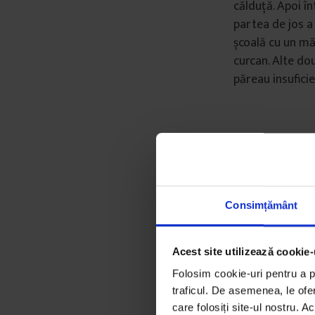
călduță. Apoi î
partea de jos a
școală cu un mă
curcan. Alte do
păreau insuficie
Consimțământ
Acest site utilizează cookie-
Folosim cookie-uri pentru a pe
traficul. De asemenea, le ofer
care folosiți site-ul nostru. A