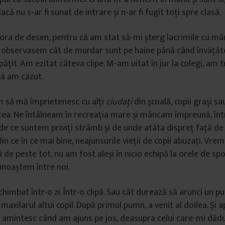
că nu s-ar fi sunat de intrare și n-ar fi fugit toți spre clasă.
 ora de desen, pentru că am stat să-mi șterg lacrimile cu mâ
Nu observasem cât de murdar sunt pe haine până când învăță
ățit. Am ezitat câteva clipe. M-am uitat în jur la colegi, am t
că am căzut.
m să mă împrietenesc cu alți
ciuda
ți
din școală, copii grași sa
ea. Ne întâlneam în recreația mare și mâncam împreună, într-
e ce suntem priviți strâmb și de unde atâta dispreț față de 
 ce în ce mai bine, neajunsurile vieții de copii abuzați. Vrem
 de peste tot, nu am fost aleși în nicio echipă la orele de sp
unoaștem între noi.
chimbat într-o zi. Într-o clipă. Sau cât durează să arunci un pu
 maxilarul altui copil. După primul pumn, a venit al doilea. Și ap
i amintesc când am ajuns pe jos, deasupra celui care-mi dădu