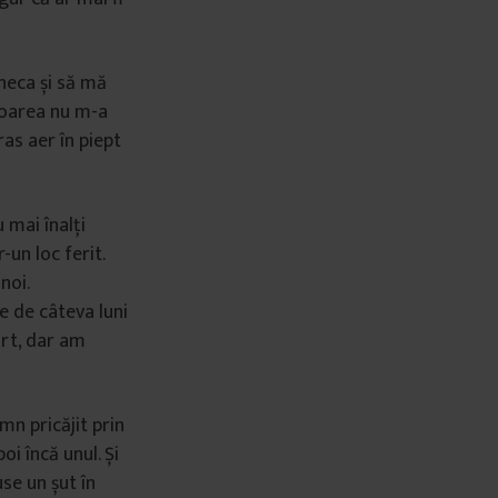
neca și să mă
toarea nu m-a
ras aer în piept
u mai înalți
un loc ferit.
noi.
e de câteva luni
ort, dar am
mn pricăjit prin
oi încă unul. Și
se un șut în