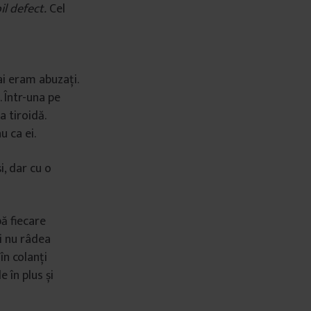
il defect.
Cel
i eram abuzați.
 Într-una pe
 tiroidă.
u ca ei.
, dar cu o
ă fiecare
și nu râdea
n colanţi
 în plus și