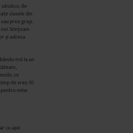
 sănă
tos,
de
ate clasele din
 sau prea grași.
de noi. Simţeam
or și adresa
olbându-mă la un
stăteam,
ncolo, ce
timp de vreo 10
r, pentru mine
ar cu apă