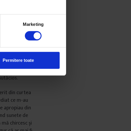
Marketing
cu înghițituri
până atunci,
Permitere toate
ă-mi spună
mea avea să
ăutăcios.
erit din curtea
mediat ce m-au
se apropiau din
tând sunete de
ă mă chircesc și
gur că ar mai fi