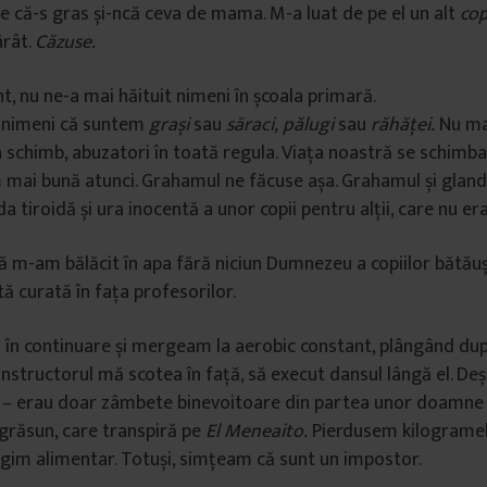
se că-s gras și-ncă ceva de mama. M-a luat de pe el un alt
cop
ârât.
Că
zuse.
, nu ne-a mai hăituit nimeni în școala primară.
s nimeni că suntem
grași
sau
săraci,
pălugi
sau
răhăței.
Nu ma
 schimb, abuzatori în toată regula. Viața noastră se schimba.
mai bună atunci. Grahamul ne făcuse așa. Grahamul și glanda
 tiroidă și ura inocentă a unor copii pentru alții, care nu era
 m-am bălăcit în apa fără niciun Dumnezeu a copiilor bătăuși
ă curată în fața profesorilor.
în continuare și mergeam la aerobic constant, plângând dup
instructorul mă scotea în față, să execut dansul lângă el. De
 – erau doar zâmbete binevoitoare din partea unor doamne î
 grăsun, care transpiră pe
El
Meneaito.
Pierdusem kilogramele
gim alimentar. Totuși, simțeam că sunt un impostor.