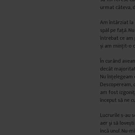
urmat câteva, da
â
n
t
Am întârziat la
u
spăl pe față. 
l
întrebat ce am p
u
și am mințit-o 
i
În curând avea
decât majoritat
Nu înțelegeam d
Descopeream, din
am fost izgoniți
început să ne c
Lucrurile s-au s
aer și să lovești
încă unul. Nu-m