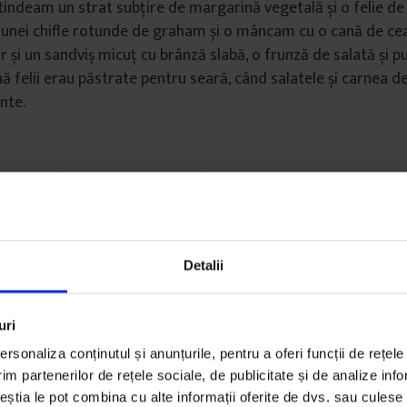
ntindeam un strat subțire de margarină vegetală și o felie de
 unei chifle rotunde de graham și o mâncam cu o cană de cea
r și un sandviș micuț cu brânză slabă, o frunză de salată și p
uă felii erau păstrate pentru seară, când salatele și carnea d
nte.
Detalii
uri
rsonaliza conținutul și anunțurile, pentru a oferi funcții de rețele
im partenerilor de rețele sociale, de publicitate și de analize info
ceștia le pot combina cu alte informații oferite de dvs. sau culese î