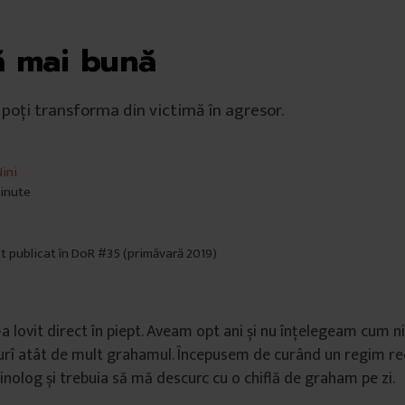
ă mai bună
 poți transforma din victimă în agresor.
ini
minute
st publicat în DoR #35 (primăvară 2019)
a lovit direct în piept. Aveam opt ani și nu înțelegeam cum ni
t urî atât de mult grahamul. Începusem de curând un regim 
nolog și trebuia să mă descurc cu o chiflă de graham pe zi.