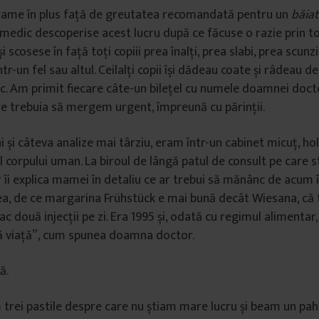
rame în plus față de greutatea recomandată pentru un
băiat
medic descoperise acest lucru după ce făcuse o razie prin to
i scosese în față toți copiii prea înalți, prea slabi, prea scunzi
ntr-un fel sau altul. Ceilalți copii își dădeau coate și râdeau 
c. Am primit fiecare câte-un bilețel cu numele doamnei doct
care trebuia să mergem urgent, împreună cu părinții.
și câteva analize mai târziu, eram într-un cabinet micuț, h
ul corpului uman. La biroul de lângă patul de consult pe care 
i explica mamei în detaliu ce ar trebui să mănânc de acum î
ea, de ce margarina Frühstück e mai bună decât Wiesana, că 
fac două injecții pe zi. Era 1995 și, odată cu regimul alimenta
ă viață”, cum spunea doamna doctor.
ă.
trei pastile despre care nu știam mare lucru și beam un pah