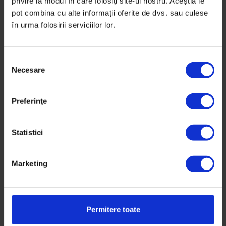
privire la modul în care folosiți site-ul nostru. Aceștia le
pot combina cu alte informații oferite de dvs. sau culese
De
Ani Sandu
în urma folosirii serviciilor lor.
Scenografie de
Andreea Săndulescu
Timp de citire: 8 minute
21 octombrie 2010
S
Necesare
e
l
e
Preferinţe
c
ț
i
Statistici
a
c
Marketing
o
n
s
i
Permitere toate
m