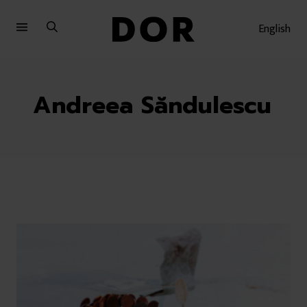
Sari
Sari
la
la
English
meniu
conținut
Andreea Săndulescu