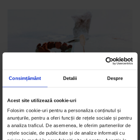
Consimțământ
Detalii
Despre
Acest site utilizează cookie-uri
Reportaje
Folosim cookie-uri pentru a personaliza conținutul și
La bani mărunţi
anunțurile, pentru a oferi funcții de rețele sociale și pentru
Dacă am preţui mai mult bănuţii, poate am reuși să
a analiza traficul. De asemenea, le oferim partenerilor de
rețele sociale, de publicitate și de analize informații cu
vindecăm România de boala ţării-fără-de-rest.