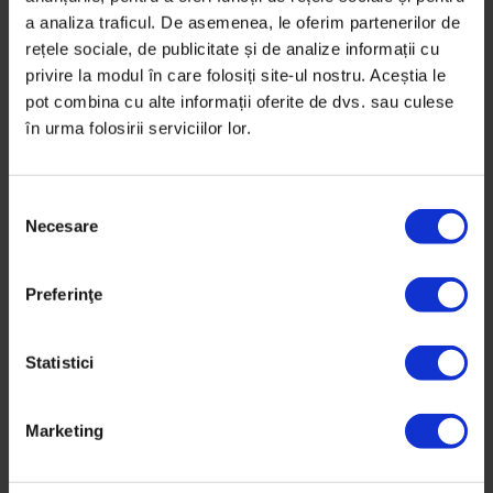
a analiza traficul. De asemenea, le oferim partenerilor de
Ce înseamnă noua revoluție în agricultură și cum
rețele sociale, de publicitate și de analize informații cu
găsim echilibrul între progres și tradiție.
privire la modul în care folosiți site-ul nostru. Aceștia le
pot combina cu alte informații oferite de dvs. sau culese
De
Oana Filip
în urma folosirii serviciilor lor.
Fotografie de
Mihai Filip
,
Timp de citire: 8 minute
3 octombrie 2019
S
Necesare
e
l
e
Preferinţe
c
ț
i
Statistici
a
c
Marketing
o
n