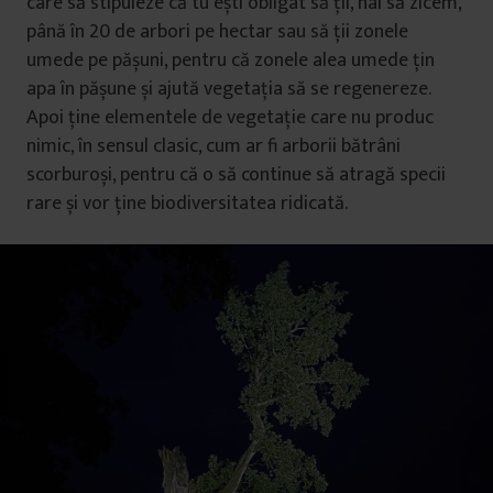
care să stipuleze că tu ești obligat să ții, hai să zicem,
până în 20 de arbori pe hectar sau să ții zonele
umede pe pășuni, pentru că zonele alea umede țin
apa în pășune și ajută vegetația să se regenereze.
Apoi ține elementele de vegetație care nu produc
nimic, în sensul clasic, cum ar fi arborii bătrâni
scorburoși, pentru că o să continue să atragă specii
rare și vor ține biodiversitatea ridicată.