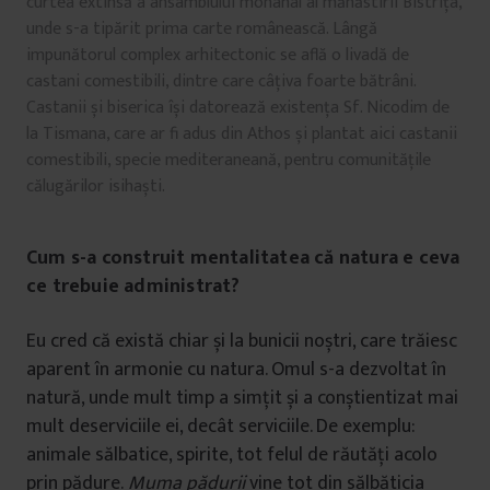
curtea extinsă a ansamblului monahal al mănăstirii Bistrița,
unde s-a tipărit prima carte românească. Lângă
impunătorul complex arhitectonic se află o livadă de
castani comestibili, dintre care câțiva foarte bătrâni.
Castanii și biserica își datorează existența Sf. Nicodim de
la Tismana, care ar fi adus din Athos și plantat aici castanii
comestibili, specie mediteraneană, pentru comunitățile
călugărilor isihaști.
Cum s-a construit mentalitatea că natura e ceva
ce trebuie administrat?
Eu cred că există chiar și la bunicii noștri, care trăiesc
aparent în armonie cu natura. Omul s-a dezvoltat în
natură, unde mult timp a simțit și a conștientizat mai
mult deserviciile ei, decât serviciile. De exemplu:
animale sălbatice, spirite, tot felul de răutăți acolo
prin pădure.
Muma pădurii
vine tot din sălbăticia