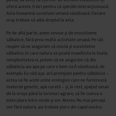
plimbi, să simți că ești într-un vis. Acel ecosistem îți
oferă aceste trăiri pentru că speciile interacționează.
Asta înseamnă societate umană sănătoasă. Fiecare
oraș trebuie să aibă dreptul la asta.
Pe de altă parte, avem nevoie și de ecosisteme
sălbatice, fără prea multă activitate umană. Pe cât
reușim să ne asigurăm că există și ecosisteme
sălbatice, în care natura se poată manifesta în toată
complexitatea ei, putem să ne asigurăm că din
sălbăticia aia apa pe care o bem va fi sănătoasă, de
exemplu. Eu văd așa: arii protejate pentru sălbăticie –
astea să fie acele uzine ecologice care ne furnizează
material genetic, apă curată – și, în rest, spațiul uman
de la orașe până la terenuri agrare, să fie cumva o
intercalare între verde și om. Mereu. Nu mai percepi
om fără natură, aia trebuie șters din capul nostru.