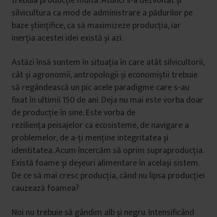
trebuia producție multă. Atunci s-a dezvoltat și
silvicultura ca mod de administrare a pădurilor pe
baze științifice, ca să maximizeze producția, iar
inerția acestei idei există și azi.
Astăzi însă suntem în situația în care atât silvicultorii,
cât și agronomii, antropologii și economiștii trebuie
să regândească un pic acele paradigme care s-au
fixat în ultimii 150 de ani. Deja nu mai este vorba doar
de producție în sine. Este vorba de
reziliența peisajelor ca ecosisteme, de navigare a
problemelor, de a-ți menține integritatea și
identitatea. Acum încercăm să oprim supraproducția.
Există foame și deșeuri alimentare în același sistem.
De ce să mai cresc producția, când nu lipsa producției
cauzează foamea?
Noi nu trebuie să gândim alb și negru. Intensificând