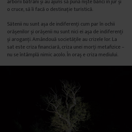
arborii bătrâni și au ajuns să pună niște bănci în jur și
o cruce, să îi facă o destinație turistică.
Sătenii nu sunt așa de indiferenți cum par în ochii
orășenilor și orășenii nu sunt nici ei așa de indiferenți
și aroganți. Amândouă societățile au crizele lor. La
sat este criza financiară, criza unei morți metafizice –
nu se întâmplă nimic acolo. În oraș e criza mediului.