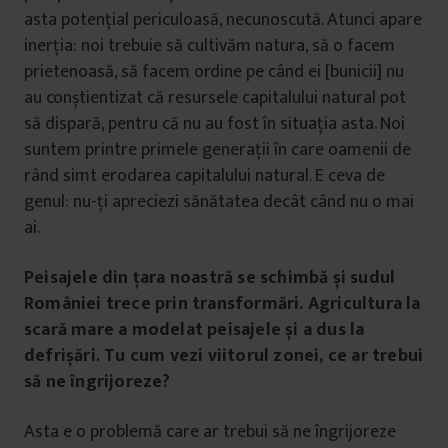
asta potențial periculoasă, necunoscută. Atunci apare
inerția: noi trebuie să cultivăm natura, să o facem
prietenoasă, să facem ordine pe când ei [bunicii] nu
au conștientizat că resursele capitalului natural pot
să dispară, pentru că nu au fost în situația asta. Noi
suntem printre primele generații în care oamenii de
rând simt erodarea capitalului natural. E ceva de
genul: nu-ți apreciezi sănătatea decât când nu o mai
ai.
Peisajele din țara noastră se schimbă și sudul
României trece prin transformări. Agricultura la
scară mare a modelat peisajele și a dus la
defrișări. Tu cum vezi viitorul zonei, ce ar trebui
să ne îngrijoreze?
Asta e o problemă care ar trebui să ne îngrijoreze