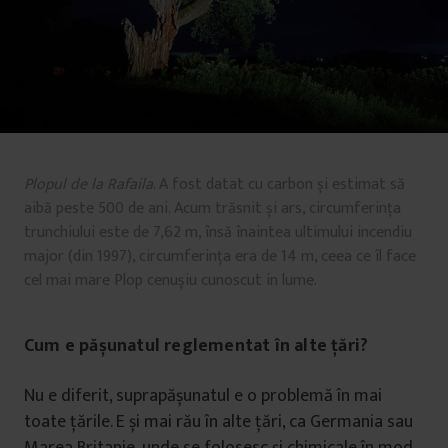
Plopul de la Rafaila
. A fost datat cu carbon și estimat să
aibă peste 500 de ani. Acum trăsnit și ars, circumferința
trunchiului este de 7,62 m, însă înaintea ultimului incendiu
major (din 1997), circumferința era de 14 m, ceea ce îl face
cel mai mare Plop cenușiu cunoscut in lume.
Cum e pășunatul reglementat în alte țări?
Nu e diferit, suprapășunatul e o problemă în mai
toate țările. E și mai rău în alte țări, ca Germania sau
Marea Britanie, unde se folosesc și chimicale în mod