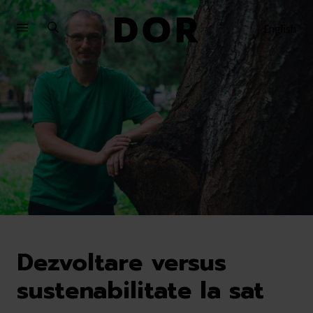
Sari
Sari
la
la
English
meniu
conținut
Dezvoltare versus
sustenabilitate la sat