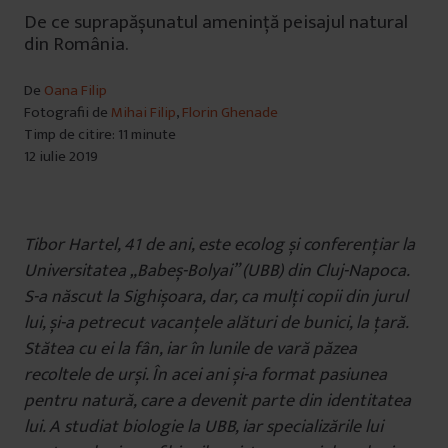
De ce suprapășunatul amenință peisajul natural
din România.
De
Oana Filip
Fotografii de
Mihai Filip
,
Florin Ghenade
Timp de citire: 11 minute
12 iulie 2019
Tibor Hartel, 41 de ani, este ecolog și conferențiar la
Universitatea „Babeș-Bolyai” (UBB) din Cluj-Napoca.
S-a născut la Sighișoara, dar, ca mulți copii din jurul
lui, și-a petrecut vacanțele alături de bunici, la țară.
Stătea cu ei la fân, iar în lunile de vară păzea
recoltele de urși. În acei ani și-a format pasiunea
pentru natură, care a devenit parte din identitatea
lui. A studiat biologie la UBB, iar specializările lui