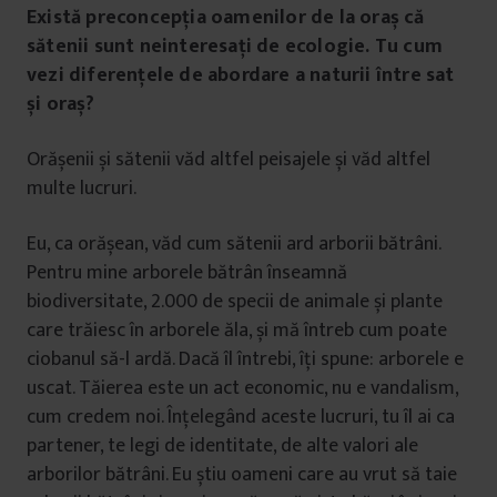
Există preconcepția oamenilor de la oraș că
sătenii sunt neinteresați de ecologie. Tu cum
vezi diferențele de abordare a naturii între sat
și oraș?
Orășenii și sătenii văd altfel peisajele și văd altfel
multe lucruri.
Eu, ca orășean, văd cum sătenii ard arborii bătrâni.
Pentru mine arborele bătrân înseamnă
biodiversitate, 2.000 de specii de animale și plante
care trăiesc în arborele ăla, și mă întreb cum poate
ciobanul să-l ardă. Dacă îl întrebi, îți spune: arborele e
uscat. Tăierea este un act economic, nu e vandalism,
cum credem noi. Înțelegând aceste lucruri, tu îl ai ca
partener, te legi de identitate, de alte valori ale
arborilor bătrâni. Eu știu oameni care au vrut să taie