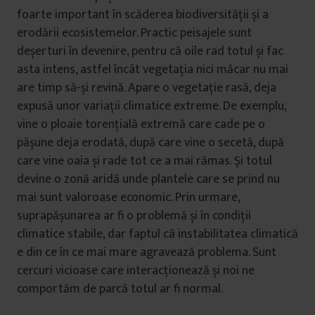
foarte important în scăderea biodiversității și a
erodării ecosistemelor. Practic peisajele sunt
deșerturi în devenire, pentru că oile rad totul și fac
asta intens, astfel încât vegetația nici măcar nu mai
are timp să-și revină. Apare o vegetație rasă, deja
expusă unor variații climatice extreme. De exemplu,
vine o ploaie torențială extremă care cade pe o
pășune deja erodată, după care vine o secetă, după
care vine oaia și rade tot ce a mai rămas. Și totul
devine o zonă aridă unde plantele care se prind nu
mai sunt valoroase economic. Prin urmare,
suprapășunarea ar fi o problemă și în condiții
climatice stabile, dar faptul că instabilitatea climatică
e din ce în ce mai mare agravează problema. Sunt
cercuri vicioase care interacționează și noi ne
comportăm de parcă totul ar fi normal.