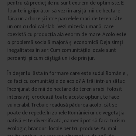
pentru că predicțiile nu sunt extrem de optimiste. E
foarte îngrijorător să vezi în arșiță mii de hectare
fără un arbore și între parcelele mari de teren câte
un om cu doi cai slabi. Vezi mizeria umană, care
coexistă cu producția aia enorm de mare. Acolo este
o problemă socială majoră și economică. Deja simți
inegalitatea în aer. Cum comunitățile locale sunt
perdanții și cum câștigă unii de prin jur.
În deșertul ăsta în formare care este sudul României,
ce faci cu comunitățile de acolo? A trăi într-un sătuc
înconjurat de mii de hectare de teren arabil folosit
intensiv îți erodează toate aceste opțiuni, te face
vulnerabil. Trebuie readusă pădurea acolo, cât se
poate de repede. În zonele României unde vegetația
nativă este diversificată, oamenii pot să facă turism
ecologic, branduri locale pentru produse. Au mai