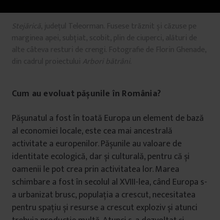
Stejărică
, județul Teleorman. Fusese trăznit și căzuse pe
marginea apei, subțiat, scobit, plin de ciuperci, alături de
alte câteva resturi de crengi. Fotografie de Florin Ghenade,
din cadrul proiectului
Arbori bătrâni
.
Cum au evoluat pășunile în România?
Pășunatul a fost în toată Europa un element de bază
al economiei locale, este cea mai ancestrală
activitate a europenilor. Pășunile au valoare de
identitate ecologică, dar și culturală, pentru că și
oamenii le pot crea prin activitatea lor. Marea
schimbare a fost în secolul al XVIII-lea, când Europa s-
a urbanizat brusc, populația a crescut, necesitatea
pentru spațiu și resurse a crescut exploziv și atunci