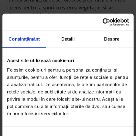
intens pentru a spori creșterea vegetației și se
ajunge, astfel, la niște pășuni de tip gazon. La noi
există suprapășunare, dar mulți nu au încă banii
necesari să pună atâtea chimicale în pământ.
Consimțământ
Detalii
Despre
Ce se întâmplă cu pășunile abandonate de
oameni, pe care vegetația e lăsată să crească în
Acest site utilizează cookie-uri
voie?
Folosim cookie-uri pentru a personaliza conținutul și
E rău. S-a demonstrat că dacă tu abandonezi
anunțurile, pentru a oferi funcții de rețele sociale și pentru
pășunatul sau cositul și îți cresc acolo arbori în
a analiza traficul. De asemenea, le oferim partenerilor de
densități mari, după ce îi tai, nu mai ai aceeași
rețele sociale, de publicitate și de analize informații cu
privire la modul în care folosiți site-ul nostru. Aceștia le
densitate de pășune și fâneață ca înainte. E prea
pot combina cu alte informații oferite de dvs. sau culese
întuneric ca iarba să crească printre arbuști. Apoi,
în urma folosirii serviciilor lor.
dacă tai arbuștii, rămân cioatele care ies din pământ,
sunt tari și, dacă oile trec pe acolo, se rănesc. Eu nu
zic că trebuie să suprapășunezi, ci că pășunea e bine
S