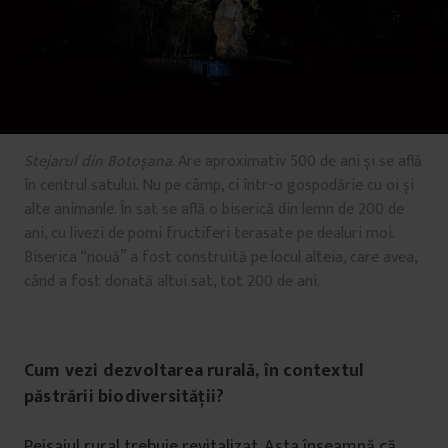
Stejarul din Botoșana
. Are aproximativ 500 de ani și se află
în centrul satului. Nu pe câmp, ci într-o gospodărie cu oi și
alte animanle. În sat se află o biserică din lemn de 200 de
ani, cu livezi de pomi fructiferi terasate pe dealuri moi.
Biserica “nouă” a fost construită pe locul alteia, care avea,
când a fost donată altui sat, tot 200 de ani.
Cum vezi dezvoltarea rurală, în contextul
păstrării biodiversității?
Peisajul rural trebuie revitalizat. Asta înseamnă că