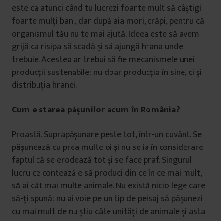
este ca atunci când tu lucrezi foarte mult să câștigi
foarte mulți bani, dar după aia mori, crăpi, pentru că
organismul tău nu te mai ajută. Ideea este să avem
grijă ca risipa să scadă și să ajungă hrana unde
trebuie. Acestea ar trebui să fie mecanismele unei
producții sustenabile: nu doar producția în sine, ci și
distribuția hranei.
Cum e starea pășunilor acum în România?
Proastă. Suprapășunare peste tot, într-un cuvânt. Se
pășunează cu prea multe oi și nu se ia în considerare
faptul că se erodează tot și se face praf. Singurul
lucru ce contează e să produci din ce în ce mai mult,
să ai cât mai multe animale. Nu există nicio lege care
să-ți spună: nu ai voie pe un tip de peisaj să pășunezi
cu mai mult de nu știu câte unități de animale și asta