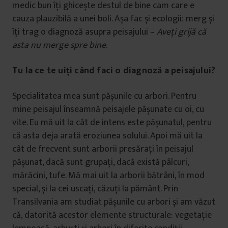
medic bun îți ghicește destul de bine cam care e
cauza plauzibilă a unei boli. Așa fac și ecologii: merg și
îți trag o diagnoză asupra peisajului –
Aveți grijă că
asta nu merge spre bine
.
Tu la ce te uiți când faci o diagnoză a peisajului?
Specialitatea mea sunt pășunile cu arbori. Pentru
mine peisajul înseamnă peisajele pășunate cu oi, cu
vite. Eu mă uit la cât de intens este pășunatul, pentru
că asta deja arată eroziunea solului. Apoi mă uit la
cât de frecvent sunt arborii presărați în peisajul
pășunat, dacă sunt grupați, dacă există pâlcuri,
mărăcini, tufe. Mă mai uit la arborii bătrâni, în mod
special, și la cei uscați, căzuți la pământ. Prin
Transilvania am studiat pășunile cu arbori și am văzut
că, datorită acestor elemente structurale: vegetație