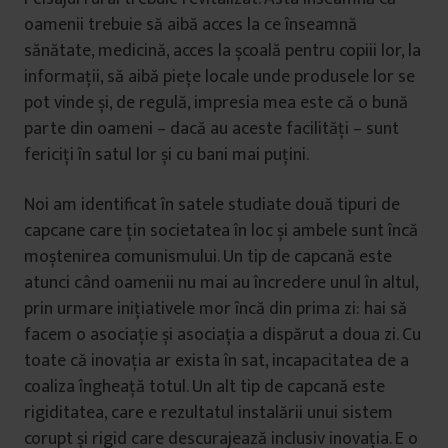
oamenii trebuie să aibă acces la ce înseamnă
sănătate, medicină, acces la școală pentru copiii lor, la
informații, să aibă piețe locale unde produsele lor se
pot vinde și, de regulă, impresia mea este că o bună
parte din oameni – dacă au aceste facilități – sunt
fericiți în satul lor și cu bani mai puțini.
Noi am identificat în satele studiate două tipuri de
capcane care țin societatea în loc și ambele sunt încă
moștenirea comunismului. Un tip de capcană este
atunci când oamenii nu mai au încredere unul în altul,
prin urmare inițiativele mor încă din prima zi: hai să
facem o asociație și asociația a dispărut a doua zi. Cu
toate că inovația ar exista în sat, incapacitatea de a
coaliza îngheață totul. Un alt tip de capcană este
rigiditatea, care e rezultatul instalării unui sistem
corupt și rigid care descurajează inclusiv inovația. E o