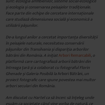
sunt: ecologia amfibienilor, sisteme social-ecologice
și ecologia și conservarea peisajelor tradiționale.
Face parte din echipe de cercetare internaționale
care studiază dimensiunea socială și economică a
utilizării pășunilor.
De-a lungul anilor a cercetat importanța diversității
în peisajele naturale, necesitatea conservării
pășunilor din Transilvania și dispariția arborilor
bătrâni din România. A inițiat
Arbori Remarcabili
, o
platformă care cartografiază arborii bătrâni din
întreaga țară și a colaborat cu fotograful Florin
Ghenade și Galeria Posibilă la
Arbori Bătrâni
, un
proiect fotografic care spune povestea mai multor
arbori seculari din România.
Am discutat cu Hartel ca să încerc să înțeleg unde
eșuăm ca societate când vine vorba de natură, ce