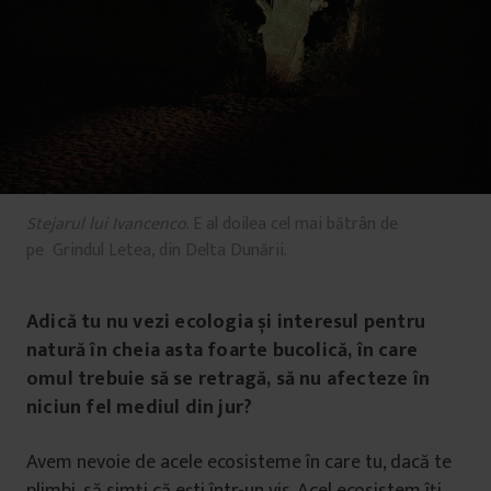
Stejarul lui Ivancenco
. E al doilea cel mai bătrân de
pe Grindul Letea, din Delta Dunării.
Adică tu nu vezi ecologia și interesul pentru
natură în cheia asta foarte bucolică, în care
omul trebuie să se retragă, să nu afecteze în
niciun fel mediul din jur?
Avem nevoie de acele ecosisteme în care tu, dacă te