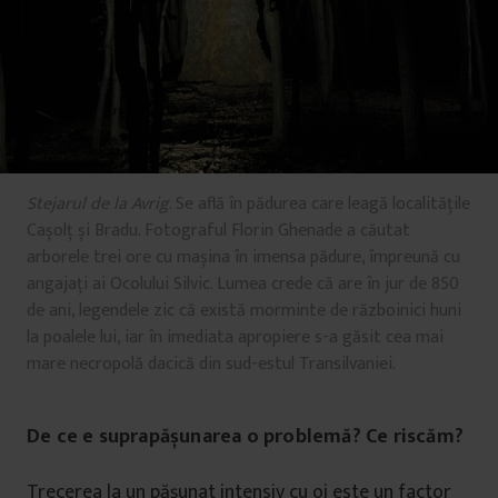
Stejarul de la Avrig
. Se află în pădurea care leagă localitățile
Cașolț și Bradu. Fotograful Florin Ghenade a căutat
arborele trei ore cu mașina în imensa pădure, împreună cu
angajați ai Ocolului Silvic. Lumea crede că are în jur de 850
de ani, legendele zic că există morminte de războinici huni
la poalele lui, iar în imediata apropiere s-a găsit cea mai
mare necropolă dacică din sud-estul Transilvaniei.
De ce e suprapășunarea o problemă? Ce riscăm?
Trecerea la un pășunat intensiv cu oi este un factor