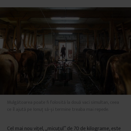
Mulgătoarea poate fi folosită la două vaci simultan, ceea
ce îl ajută pe Ionuț să-și termine treaba mai repede.
Cel mai nou vițel, „micuțul” de 70 de kilograme, este