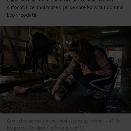
chinul vacii ar mai fi durat ore și vițelul ar fi murit
sufocat. E cel mai mare vițel pe care l-a văzut domnul
Leo vreodată.
Greutatea normală a unui vițel este de aproximativ 40 de
kilograme. Cel născut la Deluț a avut 70.