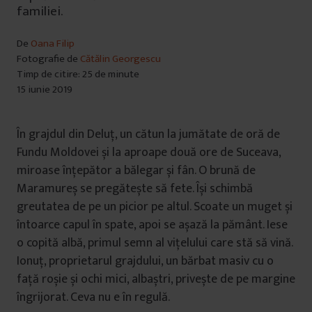
familiei.
De
Oana Filip
Fotografie de
Cătălin Georgescu
Timp de citire: 25 de minute
15 iunie 2019
În grajdul din Deluț, un cătun la jumătate de oră de
Fundu Moldovei și la aproape două ore de Suceava,
miroase înțepător a bălegar și fân. O brună de
Maramureș se pregătește să fete. Își schimbă
greutatea de pe un picior pe altul. Scoate un muget și
întoarce capul în spate, apoi se așază la pământ. Iese
o copită albă, primul semn al vițelului care stă să vină.
Ionuț, proprietarul grajdului, un bărbat masiv cu o
față roșie și ochi mici, albaștri, privește de pe margine
îngrijorat. Ceva nu e în regulă.