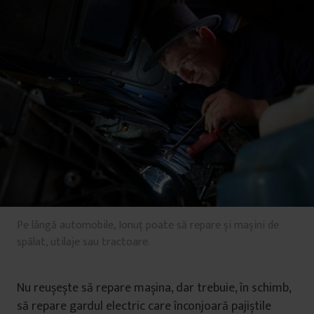
Pe lângă automobile, Ionuț poate să repare și mașini de
spălat, utilaje sau tractoare.
Nu reușește să repare mașina, dar trebuie, în schimb,
să repare gardul electric care înconjoară pajiștile