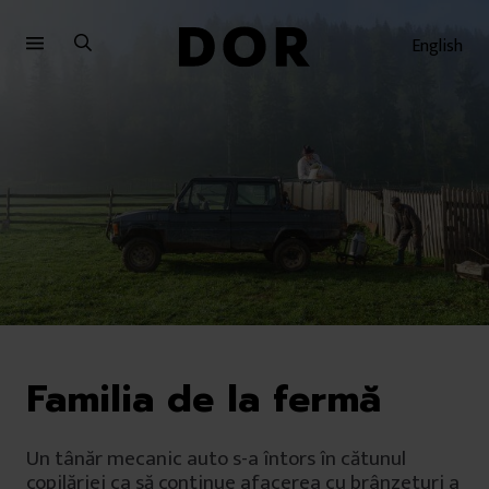
Sari
Sari
la
la
English
meniu
conținut
Familia de la fermă
Un tânăr mecanic auto s-a întors în cătunul
copilăriei ca să continue afacerea cu brânzeturi a