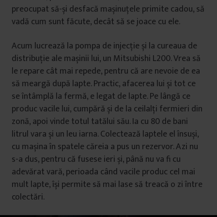
preocupat să-și desfacă mașinuțele primite cadou, să
vadă cum sunt făcute, decât să se joace cu ele.
Acum lucrează la pompa de injecție și la cureaua de
distribuție ale mașinii lui, un Mitsubishi L200. Vrea să
le repare cât mai repede, pentru că are nevoie de ea
să meargă după lapte. Practic, afacerea lui și tot ce
se întâmplă la fermă, e legat de lapte. Pe lângă ce
produc vacile lui, cumpără și de la ceilalți fermieri din
zonă, apoi vinde totul tatălui său. Ia cu 80 de bani
litrul vara și un leu iarna. Colectează laptele el însuși,
cu mașina în spatele căreia a pus un rezervor. Azi nu
s-a dus, pentru că fusese ieri și, până nu va fi cu
adevărat vară, perioada când vacile produc cel mai
mult lapte, își permite să mai lase să treacă o zi între
colectări.