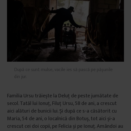
După ce sunt mulse, vacile ies să pască pe pășunile
din jur.
Familia Ursu trăiește la Deluț de peste jumătate de
secol. Tatăl lui Ionuț, Filuț Ursu, 58 de ani, a crescut
aici alături de bunicii lui. Și după ce s-a căsătorit cu
Maria, 54 de ani, o localnică din Botuș, tot aici și-a
crescut cei doi copii, pe Felicia și pe Ionuț. Amândoi au