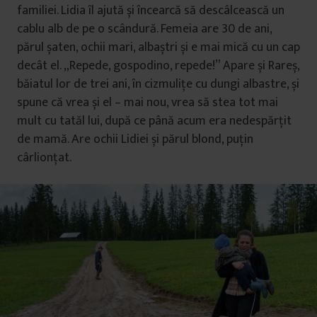
familiei. Lidia îl ajută și încearcă să descâlcească un
cablu alb de pe o scândură. Femeia are 30 de ani,
părul șaten, ochii mari, albaștri și e mai mică cu un cap
decât el. „Repede, gospodino, repede!” Apare și Rareș,
băiatul lor de trei ani, în cizmulițe cu dungi albastre, și
spune că vrea și el – mai nou, vrea să stea tot mai
mult cu tatăl lui, după ce până acum era nedespărțit
de mamă. Are ochii Lidiei și părul blond, puțin
cârlionțat.