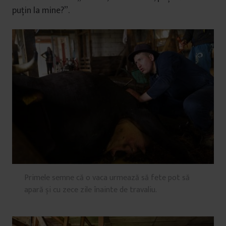
puțin la mine?”.
Primele semne că o vaca urmează să fete pot să
apară și cu zece zile înainte de travaliu.