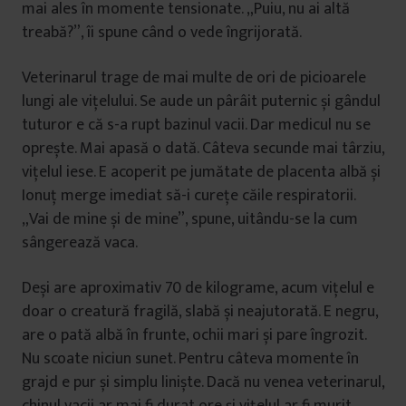
mai ales în momente tensionate. „Puiu, nu ai altă
treabă?”, îi spune când o vede îngrijorată.
Veterinarul trage de mai multe de ori de picioarele
lungi ale vițelului. Se aude un pârâit puternic și gândul
tuturor e că s-a rupt bazinul vacii. Dar medicul nu se
oprește. Mai apasă o dată. Câteva secunde mai târziu,
vițelul iese. E acoperit pe jumătate de placenta albă și
Ionuț merge imediat să-i curețe căile respiratorii.
„Vai de mine și de mine”, spune, uitându-se la cum
sângerează vaca.
Deși are aproximativ 70 de kilograme, acum vițelul e
doar o creatură fragilă, slabă și neajutorată. E negru,
are o pată albă în frunte, ochii mari și pare îngrozit.
Nu scoate niciun sunet. Pentru câteva momente în
grajd e pur și simplu liniște. Dacă nu venea veterinarul,