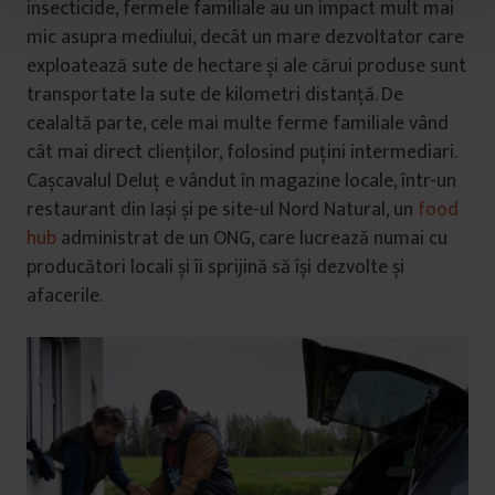
insecticide, fermele familiale au un impact mult mai
t
u
mic asupra mediului, decât un mare dezvoltator care
l
exploatează sute de hectare și ale cărui produse sunt
u
transportate la sute de kilometri distanță. De
i
cealaltă parte, cele mai multe ferme familiale vând
cât mai direct clienților, folosind puțini intermediari.
Cașcavalul Deluț e vândut în magazine locale, într-un
restaurant din Iași și pe site-ul Nord Natural, un
food
hub
administrat de un ONG, care lucrează numai cu
producători locali și îi sprijină să își dezvolte și
afacerile.