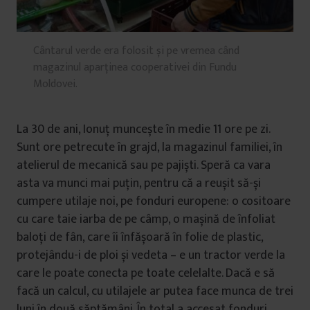
Cântarul verde era folosit și pe vremea când
magazinul aparținea cooperativei din Fundu
Moldovei.
La 30 de ani, Ionuț muncește în medie 11 ore pe zi.
Sunt ore petrecute în grajd, la magazinul familiei, în
atelierul de mecanică sau pe pajiști. Speră ca vara
asta va munci mai puțin, pentru că a reușit să-și
cumpere utilaje noi, pe fonduri europene: o cositoare
cu care taie iarba de pe câmp, o mașină de înfoliat
baloți de fân, care îi înfășoară în folie de plastic,
protejându-i de ploi și vedeta – e un tractor verde la
care le poate conecta pe toate celelalte. Dacă e să
facă un calcul, cu utilajele ar putea face munca de trei
luni în două săptămâni. În total a accesat fonduri