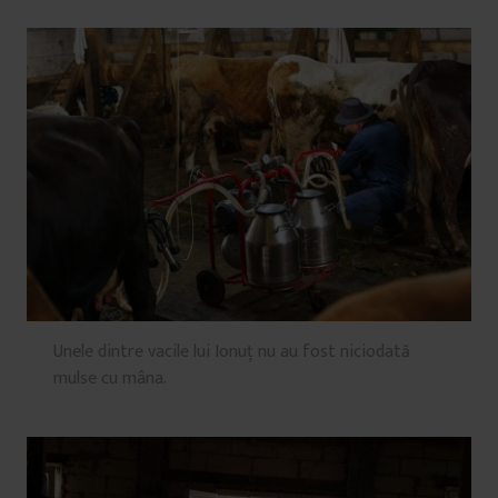
Unele dintre vacile lui Ionuț nu au fost niciodată
mulse cu mâna.