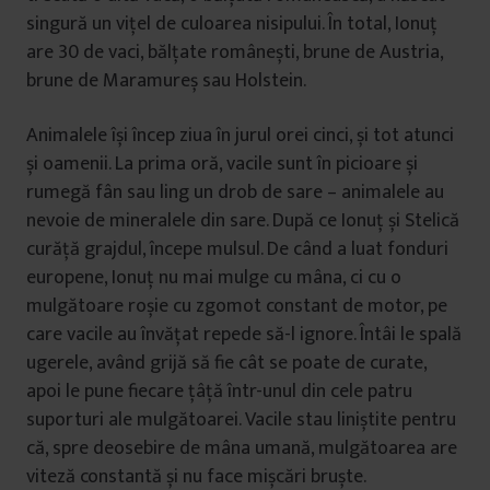
singură un vițel de culoarea nisipului. În total, Ionuț
are 30 de vaci, bălțate românești, brune de Austria,
brune de Maramureș sau Holstein.
Animalele își încep ziua în jurul orei cinci, și tot atunci
și oamenii. La prima oră, vacile sunt în picioare și
rumegă fân sau ling un drob de sare – animalele au
nevoie de mineralele din sare. După ce Ionuț și Stelică
curăță grajdul, începe mulsul. De când a luat fonduri
europene, Ionuț nu mai mulge cu mâna, ci cu o
mulgătoare roșie cu zgomot constant de motor, pe
care vacile au învățat repede să-l ignore. Întâi le spală
ugerele, având grijă să fie cât se poate de curate,
apoi le pune fiecare țâță într-unul din cele patru
suporturi ale mulgătoarei. Vacile stau liniștite pentru
că, spre deosebire de mâna umană, mulgătoarea are
viteză constantă și nu face mișcări bruște.