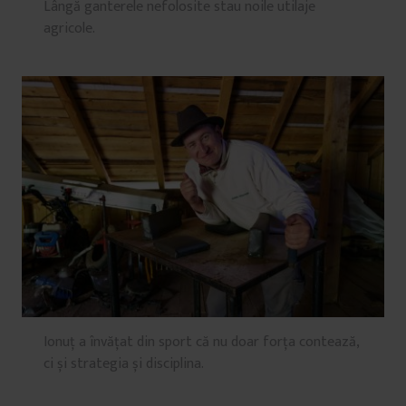
Lângă ganterele nefolosite stau noile utilaje
agricole.
Ionuț a învățat din sport că nu doar forța contează,
ci și strategia și disciplina.