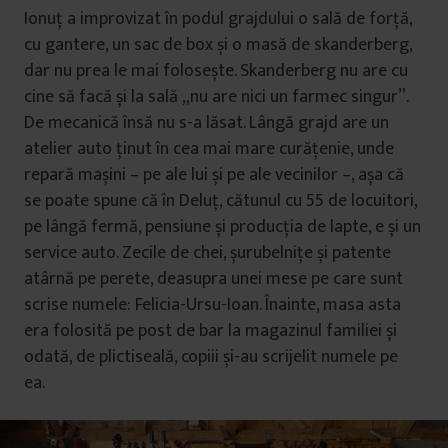
Ionuț a improvizat în podul grajdului o sală de forță,
cu gantere, un sac de box și o masă de skanderberg,
dar nu prea le mai folosește. Skanderberg nu are cu
cine să facă și la sală „nu are nici un farmec singur”.
De mecanică însă nu s-a lăsat. Lângă grajd are un
atelier auto ținut în cea mai mare curățenie, unde
repară mașini – pe ale lui și pe ale vecinilor –, așa că
se poate spune că în Deluț, cătunul cu 55 de locuitori,
pe lângă fermă, pensiune și producția de lapte, e și un
service auto. Zecile de chei, șurubelnițe și patente
atârnă pe perete, deasupra unei mese pe care sunt
scrise numele: Felicia-Ursu-Ioan. Înainte, masa asta
era folosită pe post de bar la magazinul familiei și
odată, de plictiseală, copiii și-au scrijelit numele pe
ea.