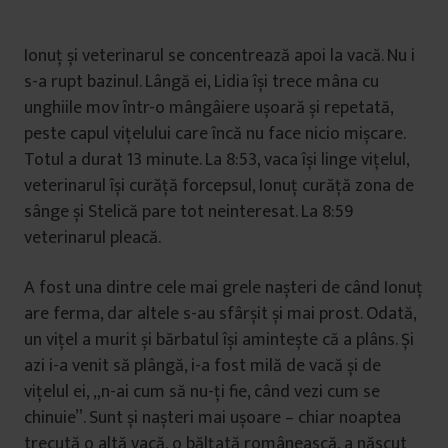
Ionuț și veterinarul se concentrează apoi la vacă. Nu i
s-a rupt bazinul. Lângă ei, Lidia își trece mâna cu
unghiile mov într-o mângâiere ușoară și repetată,
peste capul vițelului care încă nu face nicio mișcare.
Totul a durat 13 minute. La 8:53, vaca își linge vițelul,
veterinarul își curăță forcepsul, Ionuț curăță zona de
sânge și Stelică pare tot neinteresat. La 8:59
veterinarul pleacă.
A fost una dintre cele mai grele nașteri de când Ionuț
are ferma, dar altele s-au sfârșit și mai prost. Odată,
un vițel a murit și bărbatul își amintește că a plâns. Și
azi i-a venit să plângă, i-a fost milă de vacă și de
vițelul ei, „n-ai cum să nu-ți fie, când vezi cum se
chinuie”. Sunt și nașteri mai ușoare – chiar noaptea
trecută o altă vacă, o bălțată românească, a născut