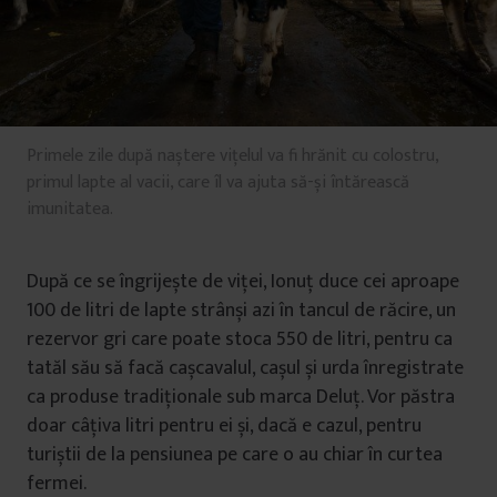
Primele zile după naștere vițelul va fi hrănit cu colostru,
primul lapte al vacii, care îl va ajuta să-și întărească
imunitatea.
După ce se îngrijește de viței, Ionuț duce cei aproape
100 de litri de lapte strânși azi în tancul de răcire, un
rezervor gri care poate stoca 550 de litri, pentru ca
tatăl său să facă cașcavalul, cașul și urda înregistrate
ca produse tradiționale sub marca Deluț. Vor păstra
doar câțiva litri pentru ei și, dacă e cazul, pentru
turiștii de la pensiunea pe care o au chiar în curtea
fermei.