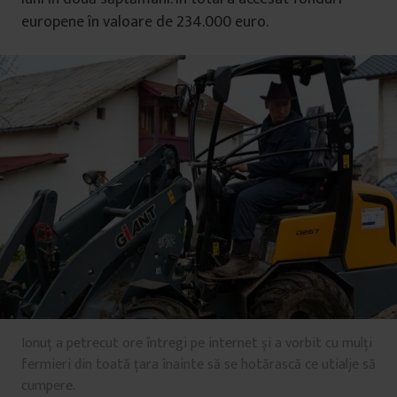
europene în valoare de 234.000 euro.
Ionuț a petrecut ore întregi pe internet și a vorbit cu mulți
fermieri din toată țara înainte să se hotărască ce utialje să
cumpere.