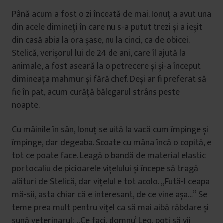
Până acum a fost o zi înceată de mai. Ionuț a avut una
din acele dimineți în care nu s-a putut trezi și a ieșit
din casă abia la ora șase, nu la cinci, ca de obicei.
Stelică, verișorul lui de 24 de ani, care îl ajută la
animale, a fost aseară la o petrecere și și-a început
dimineața mahmur și fără chef. Deși ar fi preferat să
fie în pat, acum curăță bălegarul strâns peste
noapte.
Cu mâinile în sân, Ionuț se uită la vacă cum împinge și
împinge, dar degeaba. Scoate cu mâna încă o copită, e
tot ce poate face. Leagă o bandă de material elastic
portocaliu de picioarele vițelului și începe să tragă
alături de Stelică, dar vițelul e tot acolo. „Fută-l ceapa
mă-sii, asta chiar că e interesant, de ce vine așa…” Se
teme prea mult pentru vițel ca să mai aibă răbdare și
sună veterinarul: „Ce faci, domnu’ Leo, poți să vii