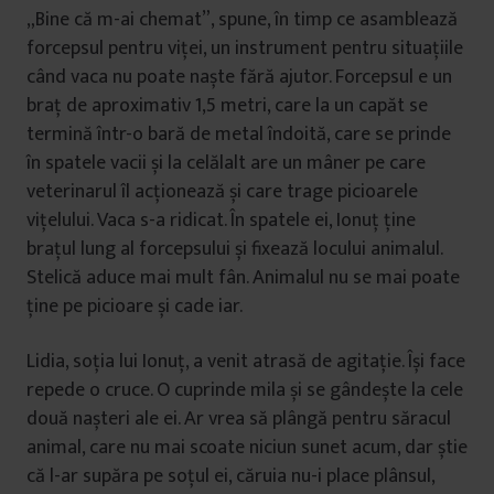
„Bine că m-ai chemat”, spune, în timp ce asamblează
forcepsul pentru viței, un instrument pentru situațiile
când vaca nu poate naște fără ajutor. Forcepsul e un
braț de aproximativ 1,5 metri, care la un capăt se
termină într-o bară de metal îndoită, care se prinde
în spatele vacii și la celălalt are un mâner pe care
veterinarul îl acționează și care trage picioarele
vițelului. Vaca s-a ridicat. În spatele ei, Ionuț ține
brațul lung al forcepsului și fixează locului animalul.
Stelică aduce mai mult fân. Animalul nu se mai poate
ține pe picioare și cade iar.
Lidia, soția lui Ionuț, a venit atrasă de agitație. Își face
repede o cruce. O cuprinde mila și se gândește la cele
două nașteri ale ei. Ar vrea să plângă pentru săracul
animal, care nu mai scoate niciun sunet acum, dar știe
că l-ar supăra pe soțul ei, căruia nu-i place plânsul,