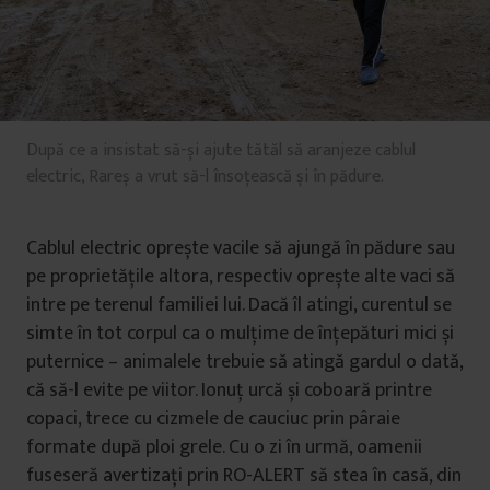
După ce a insistat să-și ajute tătăl să aranjeze cablul
electric, Rareș a vrut să-l însoțească și în pădure.
Cablul electric oprește vacile să ajungă în pădure sau
pe proprietățile altora, respectiv oprește alte vaci să
intre pe terenul familiei lui. Dacă îl atingi, curentul se
simte în tot corpul ca o mulțime de înțepături mici și
puternice – animalele trebuie să atingă gardul o dată,
că să-l evite pe viitor. Ionuț urcă și coboară printre
copaci, trece cu cizmele de cauciuc prin pâraie
formate după ploi grele. Cu o zi în urmă, oamenii
fuseseră avertizați prin RO-ALERT să stea în casă, din