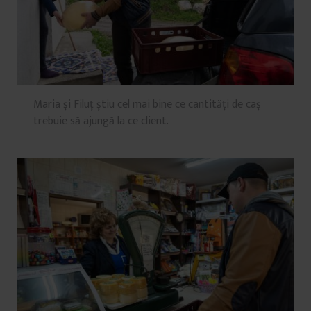
Maria și Filuț știu cel mai bine ce cantități de caș
trebuie să ajungă la ce client.