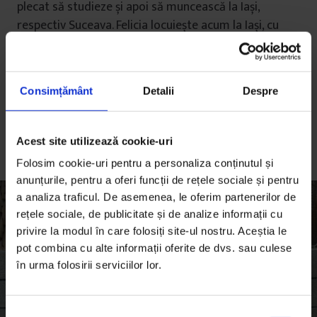
plecat să studieze și apoi să muncească la Iași,
respectiv Suceava. Felicia locuiește acum la Iași, cu
soțul și cei trei copii, dar Ionuț s-a întors ca să
continue alături de Lidia afacerea cu brânzeturi a
familiei. Locuiesc cu toții într-o casă cu etaj împărțită
Consimțământ
Detalii
Despre
în două: într-o parte părinții, în cealaltă – Ionuț, Lidia
și copiii. În fiecare zi, cei doi încearcă să împace
cantitățile enorme de muncă, viața de cuplu și noul
Acest site utilizează cookie-uri
rol de părinți.
Folosim cookie-uri pentru a personaliza conținutul și
anunțurile, pentru a oferi funcții de rețele sociale și pentru
a analiza traficul. De asemenea, le oferim partenerilor de
rețele sociale, de publicitate și de analize informații cu
privire la modul în care folosiți site-ul nostru. Aceștia le
pot combina cu alte informații oferite de dvs. sau culese
în urma folosirii serviciilor lor.
S