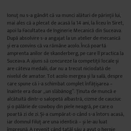
Ionuț nu s-a gândit că va munci alături de părinții lui,
mai ales că a plecat de acasă la 14 ani, la liceu în Siret,
apoi la Facultatea de Inginerie Mecanică din Suceava.
După absolvire s-a angajat la un atelier de mecanică
și era convins că va rămâne acolo. Încă poartă
amprenta anilor de skanderberg, pe care îl practica la
Suceava. A ajuns să concureze la competiții locale și
are câteva medalii, dar nu a trecut niciodată de
nivelul de amator. Tot acolo mergea și la sală, despre
care spune că i-a schimbat complet înfățișarea –
înainte era doar „un slăbănog”. Ținuta de muncă e
alcătuită dintr-o salopetă albastră, cizme de cauciuc
și o pălărie de cowboy din piele neagră, pe care o
poartă zi de zi. Și-a cumpărat-o când s-a întors acasă,
iar domnul Filuț are una identică – și le-au luat
împreună. A revenit când tatăl său a avut o hernie