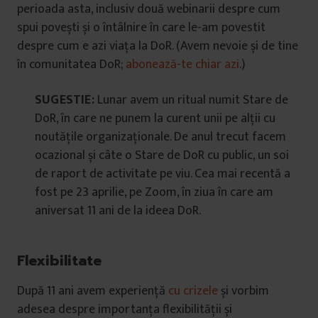
perioada asta, inclusiv două webinarii despre cum
spui povești și o întâlnire în care le-am povestit
despre cum e azi viața la DoR. (Avem nevoie și de tine
în comunitatea DoR;
abonează-te chiar azi
.)
SUGESTIE:
Lunar avem un ritual numit Stare de
DoR, în care ne punem la curent unii pe alții cu
noutățile organizaționale. De anul trecut facem
ocazional și câte o Stare de DoR cu public, un soi
de raport de activitate pe viu. Cea mai recentă a
fost pe 23 aprilie, pe Zoom, în ziua în care am
aniversat 11 ani de la ideea DoR.
Flexibilitate
După 11 ani avem experiență
cu crizele
și vorbim
adesea despre importanța flexibilității și