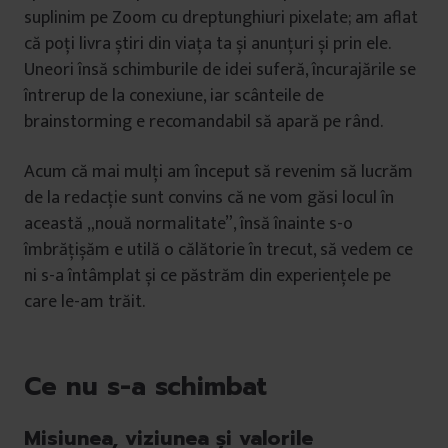
suplinim pe Zoom cu dreptunghiuri pixelate; am aflat
că poți livra știri din viața ta și anunțuri și prin ele.
Uneori însă schimburile de idei suferă, încurajările se
întrerup de la conexiune, iar scânteile de
brainstorming e recomandabil să apară pe rând.
Acum că mai mulți am început să revenim să lucrăm
de la redacție sunt convins că ne vom găsi locul în
această „nouă normalitate”, însă înainte s-o
îmbrățișăm e utilă o călătorie în trecut, să vedem ce
ni s-a întâmplat și ce păstrăm din experiențele pe
care le-am trăit.
Ce nu s-a schimbat
Misiunea, viziunea și valorile