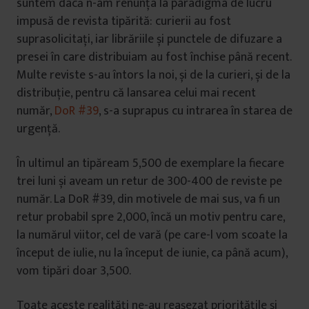
suntem dacă n-am renunța la paradigma de lucru
impusă de revista tipărită: curierii au fost
suprasolicitați, iar librăriile și punctele de difuzare a
presei în care distribuiam au fost închise până recent.
Multe reviste s-au întors la noi, și de la curieri, și de la
distribuție, pentru că lansarea celui mai recent
număr,
DoR #39
, s-a suprapus cu intrarea în starea de
urgență.
În ultimul an tipăream 5,500 de exemplare la fiecare
trei luni și aveam un retur de 300-400 de reviste pe
număr. La DoR #39, din motivele de mai sus, va fi un
retur probabil spre 2,000, încă un motiv pentru care,
la numărul viitor, cel de vară (pe care-l vom scoate la
început de iulie, nu la început de iunie, ca până acum),
vom tipări doar 3,500.
Toate aceste realități ne-au reașezat prioritățile și