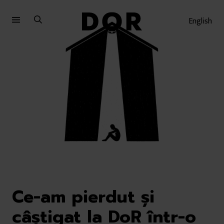
Sari
Sari
la
la
English
meniu
conținut
Ce-am pierdut și
câștigat la DoR într-o