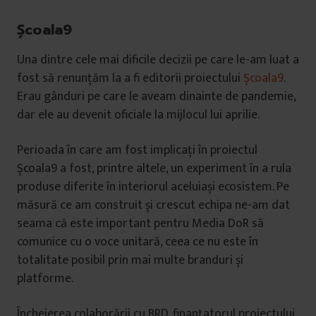
Școala9
Una dintre cele mai dificile decizii pe care le-am luat a
fost să renunțăm la a fi editorii proiectului
Școala9
.
Erau gânduri pe care le aveam dinainte de pandemie,
dar ele au devenit oficiale la mijlocul lui aprilie.
Perioada în care am fost implicați în proiectul
Școala9 a fost, printre altele, un experiment în a rula
produse diferite în interiorul aceluiași ecosistem. Pe
măsură ce am construit și crescut echipa ne-am dat
seama că este important pentru Media DoR să
comunice cu o voce unitară, ceea ce nu este în
totalitate posibil prin mai multe branduri și
platforme.
Încheierea colaborării cu BRD, finanțatorul proiectului