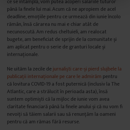
ce se întâmplă, vom putea acoperi salariile tuturor
t
până la finele lui mai. Acum că ne apropiem de acel
u
deadline, emoțiile pentru ce urmează din iunie încolo
l
u
rămân, însă cărarea nu mai e chiar atât de
i
necunoscută. Am redus cheltuieli, am realocat
bugete, am beneficiat de sprijin de la comunitate și
am aplicat pentru o serie de granturi locale și
internaționale.
Ne uităm la zecile de
jurnaliști care-și pierd slujbele la
publicații internaționale pe care le admirăm
pentru
că lovitura COVID-19 a fost puternică (inclusiv la The
Atlantic, care a strălucit în perioada asta), însă
suntem optimiști că la mijloc de iunie vom avea
claritate financiară până la finele anului și că nu vom fi
nevoiți să tăiem salarii sau să renunțăm la oameni
pentru că am rămas fără resurse.