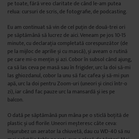
pe toate, fără vreo claritate de când le-am putea
relua: cursuri de scris, de fotografie, de podcasting.
Eu am continuat să vin de cel puțin de două-trei ori
pe săptămână să lucrez de aici. Veneam pe jos 10-15
minute, cu declarația completată corespunzător (de
pe la mijloc de aprilie și cu mască), și aveam o rutină
pe care mi-o mențin și azi. Cobor în subsol când ajung,
ca să las ceva pe masă sau în frigider, urc la doi să-mi
las ghiozdanul, cobor la unu să fac cafea și să-mi pun
apă, urc la doi pentru Zoom-uri (uneori și cinci într-o
zi), iar când fac pauze urc la mansardă și ies pe
balcon.
O dată pe săptămână pun mâna pe o sticlă boțită de
plastic și ud florile. Uneori meșteresc câte ceva:
înșurubez un aerator la chiuvetă, dau cu WD-40 să nu