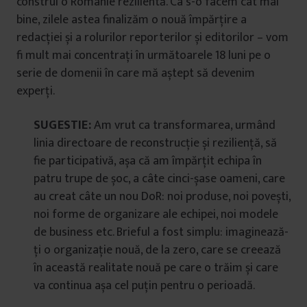
construi o Românie rezilientă. Ca s-o facem cât mai
bine, zilele astea finalizăm o nouă împărțire a
redacției și a rolurilor reporterilor și editorilor – vom
fi mult mai concentrați în următoarele 18 luni pe o
serie de domenii în care mă aștept să devenim
experți.
SUGESTIE:
Am vrut ca transformarea, urmând
linia directoare de reconstrucție și reziliență, să
fie participativă, așa că am împărțit echipa în
patru trupe de șoc, a câte cinci-șase oameni, care
au creat câte un nou DoR: noi produse, noi povești,
noi forme de organizare ale echipei, noi modele
de business etc. Brieful a fost simplu: imaginează-
ți o organizație nouă, de la zero, care se creează
în această realitate nouă pe care o trăim și care
va continua așa cel puțin pentru o perioadă.