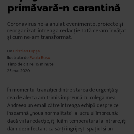
primăvară-n carantină
Coronavirus ne-a anulat evenimente, proiecte și
reorganizat întreaga redacție. Iată ce-am învățat
și cum ne-am transformat.
De
Cristian Lupșa
Ilustrații de
Paula Rusu
Timp de citire: 16 minute
25 mai 2020
În momentul tranziției dintre starea de urgență și
cea de alertă am trimis împreună cu colega mea
Andreea un email către întreaga echipă despre ce
înseamnă „noua normalitate” a lucrului împreună:
dacă vii la redacție, îți luăm temperatura la intrare, îți
dăm dezinfectant ca să-ți îngrijești spațiul și un