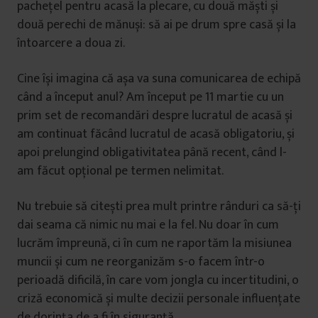
pachețel pentru acasă la plecare, cu două măști și
două perechi de mănuși: să ai pe drum spre casă și la
întoarcere a doua zi.
Cine își imagina că așa va suna comunicarea de echipă
când a început anul? Am început pe 11 martie cu un
prim set de recomandări despre lucratul de acasă și
am continuat făcând lucratul de acasă obligatoriu, și
apoi prelungind obligativitatea până recent, când l-
am făcut opțional pe termen nelimitat.
Nu trebuie să citești prea mult printre rânduri ca să-ți
dai seama că nimic nu mai e la fel. Nu doar în cum
lucrăm împreună, ci în cum ne raportăm la misiunea
muncii și cum ne reorganizăm s-o facem într-o
perioadă dificilă, în care vom jongla cu incertitudini, o
criză economică și multe decizii personale influențate
de dorința de a fi în siguranță.