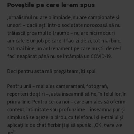
Poveștile pe care le-am spus
Jurnalismul nu are olimpiade, nu are campionate și
uneori – dacă ești într-o societate norocoasă să nu
trăiască prea multe traume – nu are nici meciuri
amicale. E un job pe care îl faci zi de zi, tot mai bine,
tot mai bine, un antrenament pe care nu știi de ce-l
faci neapărat până nu se întâmplă un COVID-19.
Deci pentru asta mă pregăteam, îți spui.
Pentru unii – mai ales cameramani, fotografi,
reporteri de știri –, asta înseamnă să fie, în felul lor, în
prima linie. Pentru cei ca noi – care am ales să oferim
context, intimitate sau profunzime – înseamnă pur și
simplu să se așeze la birou, cu telefonul și e-mailul și
aplicațiile de chat fierbinți și să spună: „OK,
here we
go
”.