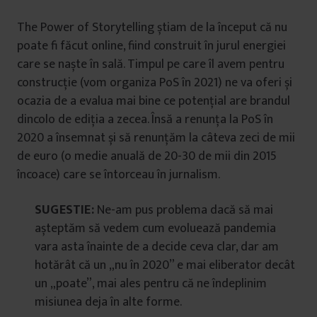
The Power of Storytelling știam de la început că nu
poate fi făcut online, fiind construit în jurul energiei
care se naște în sală. Timpul pe care îl avem pentru
construcție (vom organiza PoS în 2021) ne va oferi și
ocazia de a evalua mai bine ce potențial are brandul
dincolo de ediția a zecea. Însă a renunța la PoS în
2020 a însemnat și să renunțăm la câteva zeci de mii
de euro (o medie anuală de 20-30 de mii din 2015
încoace) care se întorceau în jurnalism.
SUGESTIE:
Ne-am pus problema dacă să mai
așteptăm să vedem cum evoluează pandemia
vara asta înainte de a decide ceva clar, dar am
hotărât că un „nu în 2020” e mai eliberator decât
un „poate”, mai ales pentru că ne îndeplinim
misiunea deja în alte forme.