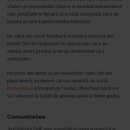
sfaturi și recomandări. Dintre ei deschid newsletterul
cam jumătate în fiecare zi, o rată constantă care ne
bucură și care e peste media industriei.
Iar când am cerut feedback la munca noastră am
primit 700 de răspunsuri în câteva zile, care au
validat acest produs și ne-au determinat să-l
continuăm.
Pe scurt, am decis că un newsletter zilnic (de luni
până vineri), va deveni cartea noastră de vizită.
(
Concentrat
a început pe 1 iunie). Obiectivul nostru e
să-l aducem la 8.000 de abonați până la finele anului.
Comunitatea
Susținătorii DoR sunt esențiali în munca noastră și,