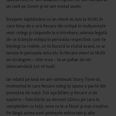
un cont pe Zoom și ne-am mutat acolo.
Începem săptămâna cu un check-in, luni la 10:00, în
care timp de o oră fiecare din echipă le mulțumește
unor colegi și răspunde la o întrebare, adesea legată
de ce trăiește echipa în perioada respectivă: cum te
înțelegi cu rudele, ce te bucură la statul acasă, ce ai
nevoie în perioada asta etc. În fiecare vineri la 18:00
ne strângem – cine vrea – la un pahar de vin
(deocamdată tot virtual).
Iar odată pe lună ne-am continuat Story Time-ul,
momentul în care fiecare coleg își spune o parte din
povestea de viață. Tot așa bifăm și fiecare zi de
naștere – felicitările au devenit GDocs pe care le
completăm cu toții, ceea ce le-a făcut și mai creative.
Pe lângă astea sunt ședințele editoriale și alte