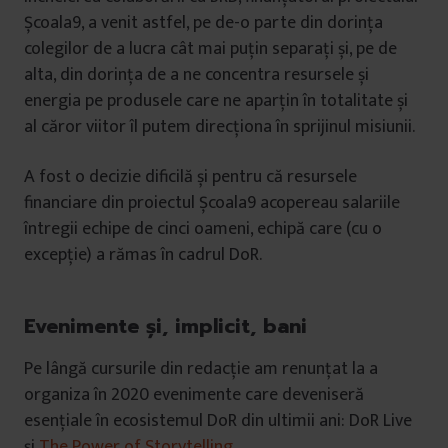
Școala9, a venit astfel, pe de-o parte din dorința
colegilor de a lucra cât mai puțin separați și, pe de
alta, din dorința de a ne concentra resursele și
energia pe produsele care ne aparțin în totalitate și
al căror viitor îl putem direcționa în sprijinul misiunii.
A fost o decizie dificilă și pentru că resursele
financiare din proiectul Școala9 acopereau salariile
întregii echipe de cinci oameni, echipă care (cu o
excepție) a rămas în cadrul DoR.
Evenimente și, implicit, bani
Pe lângă cursurile din redacție am renunțat la a
organiza în 2020 evenimente care deveniseră
esențiale în ecosistemul DoR din ultimii ani: DoR Live
și
The Power of Storytelling
.