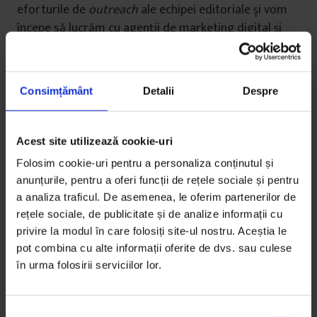
eforturile de
outreach
ale echipei editoriale și vom
începe să lucrăm cu agenții de marketing digital și
alți parteneri, însă în redacție e mai important să ne
concentrăm pe a face jurnalism.
Consimțământ
Detalii
Despre
SUGESTIE:
Mi-a spus așa Mihai Zânt, un prieten
de-al DoR:
Never waste a good crisis
. Ce înțeleg eu
de-aici e că e important să nu lași o astfel de criză
Acest site utilizează cookie-uri
să te blocheze. De fiecare dată în ultimele două
Folosim cookie-uri pentru a personaliza conținutul și
luni când am simțit că o decizie luată pre-
anunțurile, pentru a oferi funcții de rețele sociale și pentru
pandemie a devenit o povară, ne-am întors la ea și
a analiza traficul. De asemenea, le oferim partenerilor de
am anulat-o sau am transformat-o. Da,
rețele sociale, de publicitate și de analize informații cu
schimbările și pierderile pot fi dureroase, dar pot
privire la modul în care folosiți site-ul nostru. Aceștia le
și eliberatoare.
pot combina cu alte informații oferite de dvs. sau culese
în urma folosirii serviciilor lor.
Colegi
S