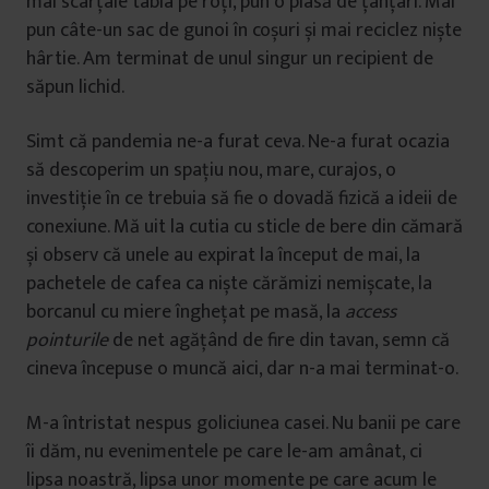
mai scârțâie tabla pe roți, pun o plasă de țânțari. Mai
pun câte-un sac de gunoi în coșuri și mai reciclez niște
hârtie. Am terminat de unul singur un recipient de
săpun lichid.
Simt că pandemia ne-a furat ceva. Ne-a furat ocazia
să descoperim un spațiu nou, mare, curajos, o
investiție în ce trebuia să fie o dovadă fizică a ideii de
conexiune. Mă uit la cutia cu sticle de bere din cămară
și observ că unele au expirat la început de mai, la
pachetele de cafea ca niște cărămizi nemișcate, la
borcanul cu miere înghețat pe masă, la
access
pointurile
de net agățând de fire din tavan, semn că
cineva începuse o muncă aici, dar n-a mai terminat-o.
M-a întristat nespus goliciunea casei. Nu banii pe care
îi dăm, nu evenimentele pe care le-am amânat, ci
lipsa noastră, lipsa unor momente pe care acum le