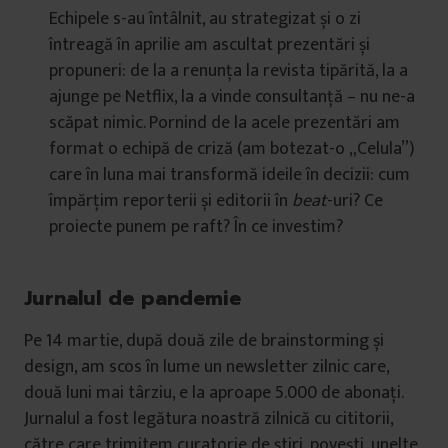
Echipele s-au întâlnit, au strategizat și o zi
întreagă în aprilie am ascultat prezentări și
propuneri: de la a renunța la revista tipărită, la a
ajunge pe Netflix, la a vinde consultanță – nu ne-a
scăpat nimic. Pornind de la acele prezentări am
format o echipă de criză (am botezat-o „Celula”)
care în luna mai transformă ideile în decizii: cum
împărțim reporterii și editorii în
beat
-uri? Ce
proiecte punem pe raft? În ce investim?
Jurnalul de pandemie
Pe 14 martie, după două zile de brainstorming și
design, am scos în lume un newsletter zilnic care,
două luni mai târziu, e la aproape 5.000 de abonați.
Jurnalul a fost legătura noastră zilnică cu cititorii,
către care trimitem curatorie de știri, povești, unelte,