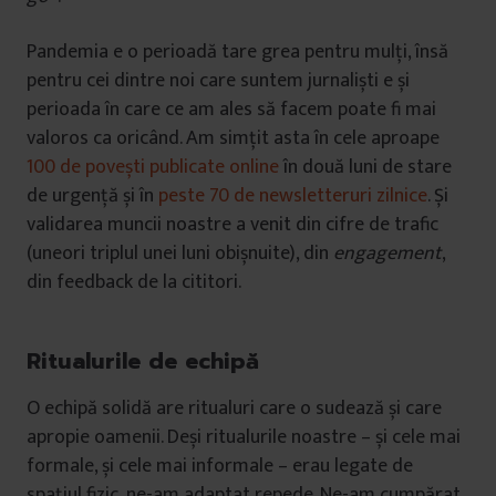
Pandemia e o perioadă tare grea pentru mulți, însă
pentru cei dintre noi care suntem jurnaliști e și
perioada în care ce am ales să facem poate fi mai
valoros ca oricând. Am simțit asta în cele aproape
100 de povești publicate online
în două luni de stare
de urgență și în
peste 70 de newsletteruri zilnice
. Și
validarea muncii noastre a venit din cifre de trafic
(uneori triplul unei luni obișnuite), din
engagement
,
din feedback de la cititori.
Ritualurile de echipă
O echipă solidă are ritualuri care o sudează și care
apropie oamenii. Deși ritualurile noastre – și cele mai
formale, și cele mai informale – erau legate de
spațiul fizic, ne-am adaptat repede. Ne-am cumpărat