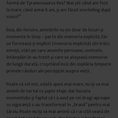
formă de Tyrannosaurus Rex? Mai știi când am fost
la mare, când aveai 6 ani, și am făcut snorkeling după
scoici?”
Însă, din fericire, amintirile nu țin doar de locuri și
momente în timp – parte din memoria explicită. Ele
se formează și implicit (memoria implicită) din trăiri,
emoții, stări pe care anumite persoane, contexte,
întâmplări le-au trezit și care se atașează memoriei
de lungă durată, croșetând încă din copilăria timpurie
primele rânduri ale percepției asupra vieții.
Poate că cel mic, odată ajuns mai mare, nu își va mai
aminti de tortul cu șapte etaje, dar bucuria
momentului și faptul că i-a avut pe cei dragi aproape
cu siguranță s-au transformat în „hrană” pentru mai
târziu. Poate nu își va mai aminti că i-ai citit seară de