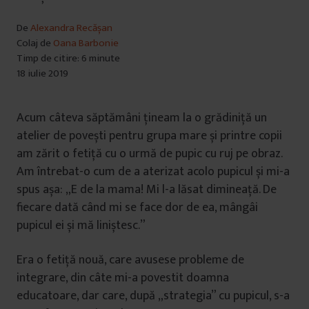
De
Alexandra Recășan
Colaj de
Oana Barbonie
Timp de citire: 6 minute
18 iulie 2019
Acum câteva săptămâni țineam la o grădiniță un
atelier de povești pentru grupa mare și printre copii
am zărit o fetiță cu o urmă de pupic cu ruj pe obraz.
Am întrebat-o cum de a aterizat acolo pupicul și mi-a
spus așa: „E de la mama! Mi l-a lăsat dimineață. De
fiecare dată când mi se face dor de ea, mângâi
pupicul ei și mă liniștesc.”
Era o fetiță nouă, care avusese probleme de
integrare, din câte mi-a povestit doamna
educatoare, dar care, după „strategia” cu pupicul, s-a