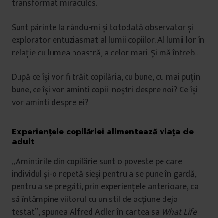
transformat miraculos.
Sunt părinte la rându-mi și totodată observator și
explorator entuziasmat al lumii copiilor. Al lumii lor în
relație cu lumea noastră, a celor mari. Și mă întreb…
După ce își vor fi trăit copilăria, cu bune, cu mai puțin
bune, ce își vor aminti copiii noștri despre noi? Ce își
vor aminti despre ei?
Experiențele copilăriei alimentează viața de
adult
„Amintirile din copilărie sunt o poveste pe care
individul și-o repetă sieși pentru a se pune în gardă,
pentru a se pregăti, prin experiențele anterioare, ca
să întâmpine viitorul cu un stil de acțiune deja
testat”, spunea Alfred Adler în cartea sa
What Life