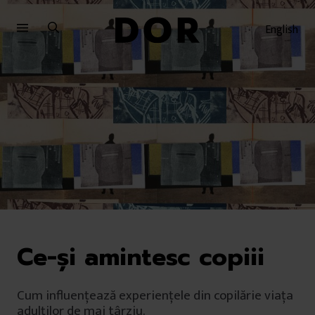
Sari
Sari
la
la
English
meniu
conținut
Ce-și amintesc copiii
Cum influențează experiențele din copilărie viața
adulților de mai târziu.