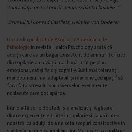
răsturnată peste cap. (…) Conținutul ei se prelinge
toată viața pe noi oricât ne-am schimba hainele…”
Drumul lui Conrad Castiletz, Heimito von Doderer
Un studiu publicat de Asociația Americană de
Psihologie
în revista Health Psychology arată că
adulții care au un bagaj consistent de amintiri fericite
din copilărie au o viață mai bună, atât pe plan
emoțional, cât și fizic și cognitiv. Sunt mai toleranți,
mai optimiști, mai adaptabili și mai bine „echipați” să
facă față stresului sau diverselor evenimente
neplăcute care pot apărea.
Într-o altă serie de studii s-a analizat și legătura
dintre experiențele trăite în copilărie și capacitatea
noastră, ca adulți, de a ne seta scopuri constructive în
viață și a ne dedica împlinirii lor. Mai exact, o copilărie