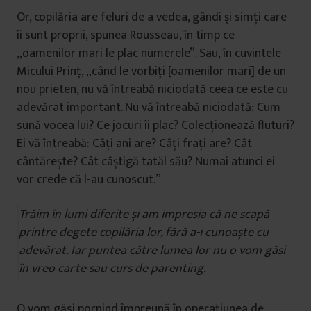
Or, copilăria are feluri de a vedea, gândi și simți care
îi sunt proprii, spunea Rousseau, în timp ce
„oamenilor mari le plac numerele”. Sau, în cuvintele
Micului Prinț, „când le vorbiți [oamenilor mari] de un
nou prieten, nu vă întreabă niciodată ceea ce este cu
adevărat important. Nu vă întreabă niciodată: Cum
sună vocea lui? Ce jocuri îi plac? Colecționează fluturi?
Ei vă întreabă: Câți ani are? Câți frați are? Cât
cântărește? Cât câștigă tatăl său? Numai atunci ei
vor crede că l-au cunoscut.”
Trăim în lumi diferite și am impresia că ne scapă
printre degete copilăria lor, fără a-i cunoaște cu
adevărat. Iar puntea către lumea lor nu o vom găsi
în vreo carte sau curs de parenting.
O vom găsi pornind împreună în operațiunea de