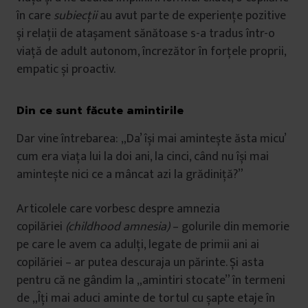
în care
subiecții
au avut parte de experiențe pozitive
și relații de atașament sănătoase s-a tradus într-o
viață de adult autonom, încrezător în forțele proprii,
empatic și proactiv.
Din ce sunt făcute amintirile
Dar vine întrebarea: „Da’ își mai amintește ăsta micu’
cum era viața lui la doi ani, la cinci, când nu își mai
amintește nici ce a mâncat azi la grădiniță?”
Articolele care vorbesc despre amnezia
copilăriei
(childhood amnesia)
– golurile din memorie
pe care le avem ca adulți, legate de primii ani ai
copilăriei – ar putea descuraja un părinte. Și asta
pentru că ne gândim la „amintiri stocate” în termeni
de „Îți mai aduci aminte de tortul cu șapte etaje în