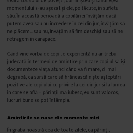
seară tot soiul de povești, dar liniștea și tandrețea
momentului s-au așezat și ele, pe tăcute, în sufletul
său. În această perioadă a copilăriei învățăm dacă
putem avea sau nu încredere în cei din jur, învățăm să
ne plăcem… sau nu, învățăm să fim deschiși sau să ne
retragem în carapace.
Când vine vorba de copii, o experiență nu ar trebui
judecată în termeni de amintire prin care copilul să își
documenteze viața atunci când va fi mare, ci, mai
degrabă, ca sursă care să hrănească niște așteptări
pozitive ale copilului cu privire la cei din jur și la lumea
în care se află – părinții mă iubesc, eu sunt valoros,
lucruri bune se pot întâmpla.
Amintirile se nasc din momente mici
În graba noastră cea de toate zilele, ca părinți,