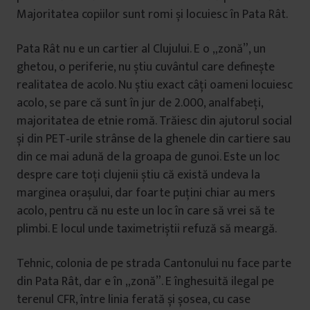
Majoritatea copiilor sunt romi și locuiesc în Pata Rât.
Pata Rât nu e un cartier al Clujului. E o „zonă”, un
ghetou, o periferie, nu știu cuvântul care definește
realitatea de acolo. Nu știu exact câți oameni locuiesc
acolo, se pare că sunt în jur de 2.000, analfabeți,
majoritatea de etnie romă. Trăiesc din ajutorul social
și din PET‑urile strânse de la ghenele din cartiere sau
din ce mai adună de la groapa de gunoi. Este un loc
despre care toți clujenii știu că există undeva la
marginea orașului, dar foarte puțini chiar au mers
acolo, pentru că nu este un loc în care să vrei să te
plimbi. E locul unde taximetriștii refuză să meargă.
Tehnic, colonia de pe strada Cantonului nu face parte
din Pata Rât, dar e în „zonă”. E înghesuită ilegal pe
terenul CFR, între linia ferată și șosea, cu case