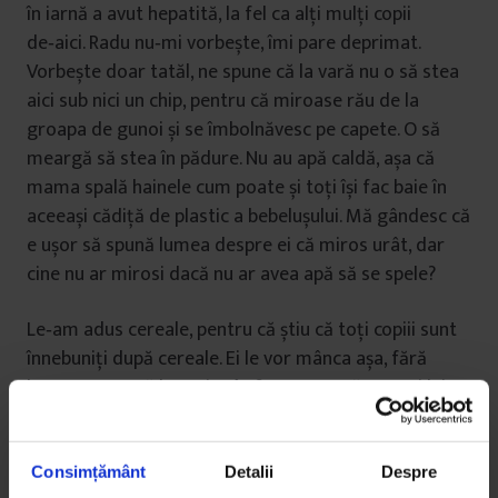
în iarnă a avut hepatită, la fel ca alți mulți copii
de‑aici. Radu nu‑mi vorbește, îmi pare deprimat.
Vorbește doar tatăl, ne spune că la vară nu o să stea
aici sub nici un chip, pentru că miroase rău de la
groapa de gunoi și se îmbolnăvesc pe capete. O să
meargă să stea în pădure. Nu au apă caldă, așa că
mama spală hainele cum poate și toți își fac baie în
aceeași cădiță de plastic a bebelușului. Mă gândesc că
e ușor să spună lumea despre ei că miros urât, dar
cine nu ar mirosi dacă nu ar avea apă să se spele?
Le‑am adus cereale, pentru că știu că toți copiii sunt
înnebuniți după cereale. Ei le vor mânca așa, fără
lapte. Pentru că lapte iau în fiecare seară, cu trei lei un
litru, de la o femeie din vale, dar e doar pentru
bebeluș, pentru ceilalți copii nu‑și permit.
Consimțământ
Detalii
Despre