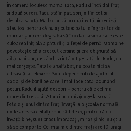
În cameră locuiesc mama, tata, Radu și încă doi frați
și două surori. Radu stă în pat, sprijinit în cot și
de‑abia salută. Mă bucur că nu mă invită nimeni să
stau jos, pentru că nu aș putea: patul e îngrozitor de
murdar și încerc degeaba să îmi dau seama care este
culoarea inițială a păturii și a feței de pernă. Mama ne
povestește că a crescut cerșind și era obișnuită să
aibă bani dar, de când l‑a întâlnit pe tatăl lui Radu, nu
mai cerșește. Tatăl e analfabet, nu poate nici să
citească la televizor. Sunt dependenți de ajutorul
social și de banii pe care îi mai face tatăl adunând
peturi. Radu îl ajută deseori – pentru că e cel mai
mare dintre copii. Atunci nu mai ajunge la școală.
Fetele și unul dintre frați învață la o școală normală,
unde adesea ceilalți copii râd de ei, pentru că nu
învață bine, sunt prost îmbrăcați, miros și nici nu știu
să se comporte. Cel mai mic dintre frați are 10 luni și