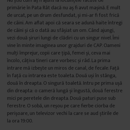
Nu știu cum aș fi ajuns la locuințele făcute de
primărie în Pata Rât dacă nu aș fi avut mașină. E mult
de urcat, pe un drum desfundat, și mi‑ar fi fost frică
de câini. Am aflat apoi că seara se adună haite întregi
de câini și că o dată au sfâșiat un om. Când ajungi,
vezi două șiruri lungi de clădiri cu un singur nivel. Îmi
vine în minte imaginea unor grajduri de CAP. Oameni
mulți împrejur, copii care țipă, femei și, ceva mai
încolo, câțiva tineri care vorbesc și râd. La prima
intrare mă izbește un miros de canal, de fecale. Față
în față cu intrarea este toaleta. Două uși în stânga,
două în dreapta. O singură toaletă. Intru pe prima ușă
din dreapta: o cameră lungă și îngustă, două ferestre
mici pe peretele din dreapta. Două paturi puse sub
ferestre. O sobă, un reșou pe care fierbe ciorba de
perișoare, un televizor vechi la care se aud știrile de
la ora 19:00.