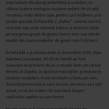
improvizate din placaj, polietilenă și scânduri, cu
câteva toalete ecologice ascunse vederii. Pe stradă
recunosc mulți dintre copii, pentru că îi întâlnesc și în
școala specială. În Pata Rât e „Dallas”, colonia numită
cu ironie așa, unde oamenii trăiesc și muncesc chiar
pe marginea gropii de gunoi. Uneori mor sau rămân
invalizi din cauza mașinilor de gunoi care îi strivesc.
În Pata Rât e și colonia unde, în decembrie 2010, chiar
înaintea Crăciunului, 30‑50 de familii au fost
evacuate de primărie de pe o stradă dintr‑un cartier
decent al Clujului, cu ajutorul mascaților, și mutate în
locuințe modulare. Acolo locuiește și Radu, pe care,
datorită proiectului la care lucram, am mers să‑l văd
acasă, ca să am o idee cât mai clară despre
realitatea copiilor cu care lucrez.