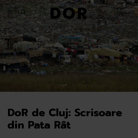
Sari
Sari
la
la
English
meniu
conținut
DoR de Cluj: Scrisoare
din Pata Rât