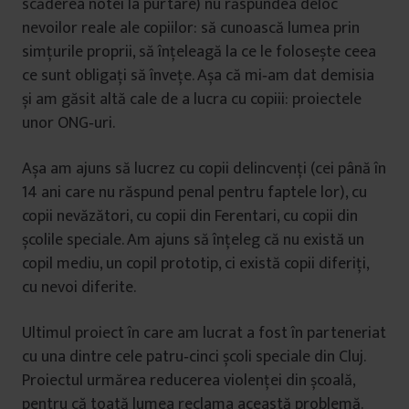
scăderea notei la purtare) nu răspundea deloc
nevoilor reale ale copiilor: să cunoască lumea prin
simțurile proprii, să înțeleagă la ce le folosește ceea
ce sunt obligați să învețe. Așa că mi‑am dat demisia
și am găsit altă cale de a lucra cu copiii: proiectele
unor ONG‑uri.
Așa am ajuns să lucrez cu copii delincvenți (cei până în
14 ani care nu răspund penal pentru faptele lor), cu
copii nevăzători, cu copii din Ferentari, cu copii din
școlile speciale. Am ajuns să înțeleg că nu există un
copil mediu, un copil prototip, ci există copii diferiți,
cu nevoi diferite.
Ultimul proiect în care am lucrat a fost în parteneriat
cu una dintre cele patru‑cinci școli speciale din Cluj.
Proiectul urmărea reducerea violenței din școală,
pentru că toată lumea reclama această problemă.