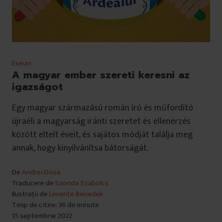
Eseuri
A magyar ember szereti keresni az
igazságot
Egy magyar származású román író és műfordító
újraéli a magyarság iránti szeretet és ellenérzés
között eltelt éveit, és sajátos módját találja meg
annak, hogy kinyilvánítsa bátorságát.
De
Andrei Dósa
Traducere de
Szonda Szabolcs
Ilustrații de
Levente Benedek
Timp de citire: 36 de minute
15 septembrie 2022