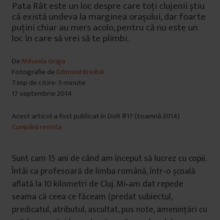
Pata Rât este un loc despre care toți clujenii știu
că există undeva la marginea orașului, dar foarte
puțini chiar au mers acolo, pentru că nu este un
loc în care să vrei să te plimbi.
De
Mihaela Griga
Fotografie de
Edmond Kreibik
Timp de citire: 5 minute
17 septembrie 2014
Acest articol a fost publicat în DoR #17 (toamnă 2014)
Cumpără revista
Sunt cam 15 ani de când am început să lucrez cu copii.
Întâi ca profesoară de limba română, într‑o școală
aflată la 10 kilometri de Cluj. Mi‑am dat repede
seama că ceea ce făceam (predat subiectul,
predicatul, atributul, ascultat, pus note, amenințări cu