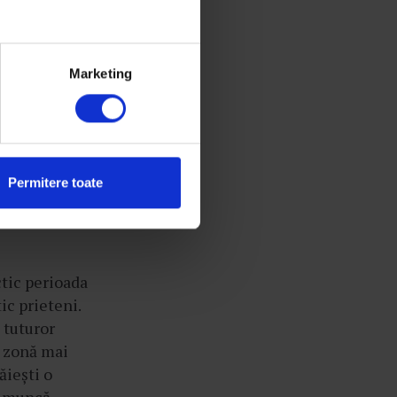
a nu avea cum
ăvit de
am să o înghit
Marketing
și am făcut
ngași și 1
Permitere toate
s casa sau
te simți cel
ctic perioada
ic prieteni.
a tuturor
o zonă mai
ăiești o