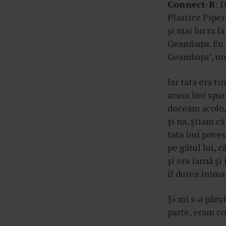
Connect-R
: 
Plastice Pipera
și mai lucra l
Geambașu. Eu c
Geambașu’, un c
Iar tata era t
acum îmi spune
duceam acolo, 
și na, știam c
tata îmi poves
pe gâtul lui, c
și era iarnă și
îl durea inima
Și mi s-a păru
parte, eram co