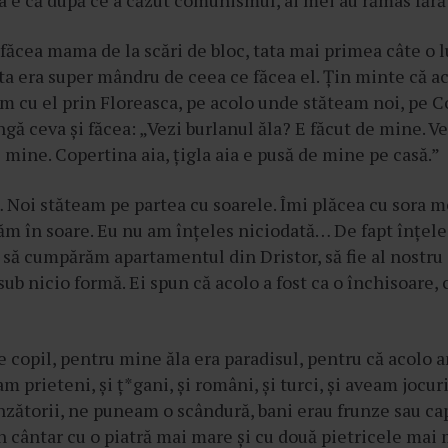
a e că după ce a căzut comunismul, ai mei au rămas făr
făcea mama de la scări de bloc, tata mai primea câte o l
ata era super mândru de ceea ce făcea el. Țin minte că 
 cu el prin Floreasca, pe acolo unde stăteam noi, pe C
gă ceva și făcea: „Vezi burlanul ăla? E făcut de mine. V
e mine. Copertina aia, țigla aia e pusă de mine pe casă.”
 Noi stăteam pe partea cu soarele. Îmi plăcea cu sora m
tăm în soare. Eu nu am înțeles niciodată… De fapt înțel
i să cumpărăm apartamentul din Dristor, să fie al nostru 
sub nicio formă. Ei spun că acolo a fost ca o închisoare, 
e copil, pentru mine ăla era paradisul, pentru că acolo a
m prieteni, și ț*gani, și români, și turci, și aveam jocur
zătorii, ne puneam o scândură, bani erau frunze sau ca
 cântar cu o piatră mai mare și cu două pietricele mai 