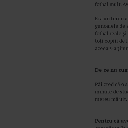
fotbal mult. A
Era un teren a
gunoaiele de a
fotbal reale ș
toți copiii de 
aceea s-a ținu
De ce nu cum
Păi cred că o 
minute de stud
mereu mă uit.
Pentru că ave