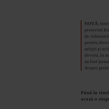
NOTĂ
: Inte
proiectul Ro
de Administr
pentru diver
artiști și ac
deveni, în a
au fost jurna
despre proi
Până la cinci
acasă o sing