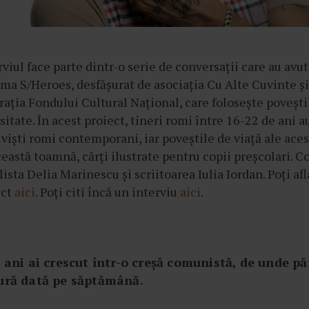
rviul face parte dintr-o serie de conversații care au avut
ma S/Heroes, desfășurat de asociația Cu Alte Cuvinte și
ația Fondului Cultural Național, care folosește povești
sitate. În acest proiect, tineri romi între 16-22 de ani a
tiviști romi contemporani, iar poveștile de viață ale ace
ceastă toamnă, cărți ilustrate pentru copii preșcolari. 
lista Delia Marinescu și scriitoarea Iulia Iordan. Poți a
ect
aici
. Poți citi încă un interviu
aici
.
 ani ai crescut într-o creșă comunistă, de unde păr
ură dată pe săptămână.