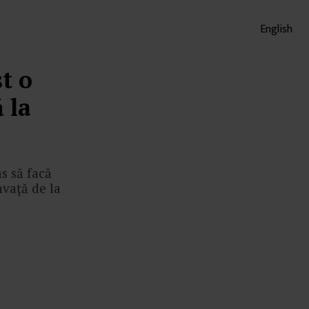
English
t o
 la
s să facă
nvață de la