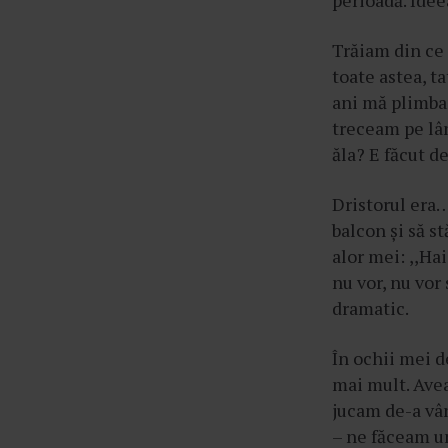
perioadă. Idee
â
n
Trăiam din ce 
t
toate astea, t
u
ani mă plimbam
l
treceam pe lân
u
ăla? E făcut d
i
Dristorul era…
balcon și să s
alor mei:
,,Ha
nu vor, nu vor 
dramatic.
În ochii mei d
mai mult. Avea
jucam de-a vân
– ne făceam un