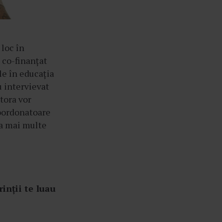
 loc în
 co-finanțat
le în educația
u intervievat
stora vor
Coordonatoare
fla mai multe
inții te luau