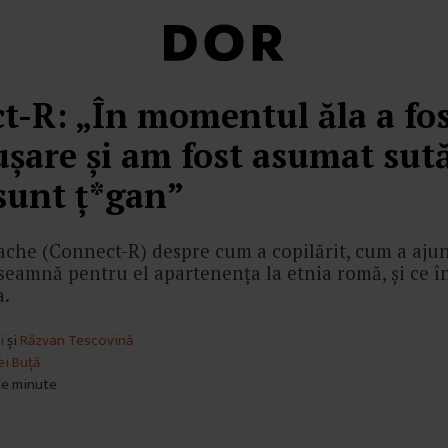
t-R: „În momentul ăla a fos
șare și am fost asumat sută
 sunt ț*gan”
che (Connect-R) despre cum a copilărit, cum a ajun
seamnă pentru el apartenența la etnia romă, și ce î
a.
i
și
Răzvan Tescovină
i Buță
 de minute