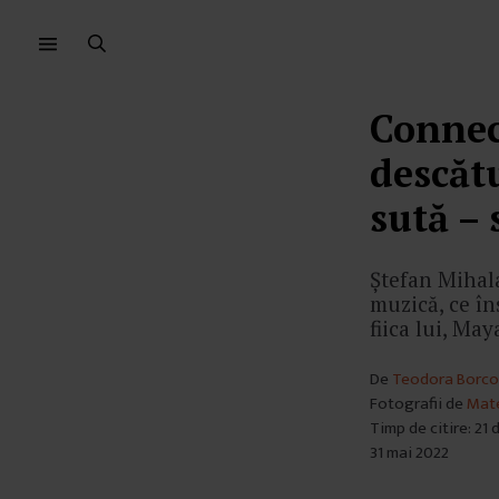
Sari
Sari
la
la
meniu
conținut
Connec
descătu
sută –
Ștefan Mihala
muzică, ce în
fiica lui, May
De
Teodora Borco
Fotografii de
Mate
Timp de citire: 21
31 mai 2022