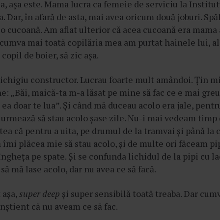
Da, așa este. Mama lucra ca femeie de serviciu la Institu
. Dar, în afară de asta, mai avea oricum două joburi. Spă
a o cucoană. Am aflat ulterior că acea cucoană era mama 
umva mai toată copilăria mea am purtat hainele lui, al
opil de boier, să zic așa.
inichigiu constructor. Lucrau foarte mult amândoi. Țin mi
: „Băi, maică-ta m-a lăsat pe mine să fac ce e mai greu
ea doar te lua”. Și când mă duceau acolo era jale, pent
ă urmează să stau acolo șase zile. Nu-i mai vedeam timp d
tea că pentru a uita, pe drumul de la tramvai și până la 
ă îmi plăcea mie să stau acolo, și de multe ori făceam pip
 îngheța pe spate. Și se confunda lichidul de la pipi cu la
 să mă lase acolo, dar nu avea ce să facă.
t așa,
super deep
și super sensibilă toată treaba. Dar cumv
nștient că nu aveam ce să fac.