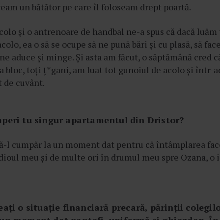
veam un bătător pe care îl foloseam drept poartă.
colo și o antrenoare de handbal ne-a spus că dacă luăm
colo, ea o să se ocupe să ne pună bări și cu plasă, să fac
i ne aduce și minge. Și asta am făcut, o săptămână cred
la bloc, toți ț*gani, am luat tot gunoiul de acolo și într
t de cuvânt.
peri tu singur apartamentul din Dristor?
să-l cumpăr la un moment dat pentru că întâmplarea face
ioul meu și de multe ori în drumul meu spre Ozana, o i
ați o situație financiară precară, părinții colegilo