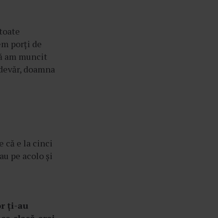
 toate
em porți de
 că am muncit
-adevăr, doamna
 că e la cinci
au pe acolo și
r ți-au