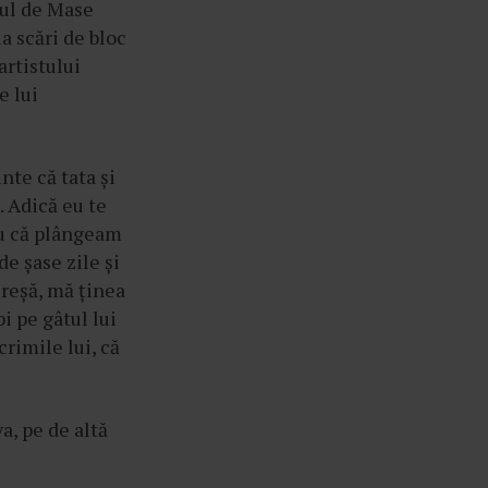
tul de Mase
la scări de bloc
artistului
e lui
nte că tata și
. Adică eu te
ru că plângeam
e șase zile și
creșă, mă ținea
i pe gâtul lui
crimile lui, că
a, pe de altă