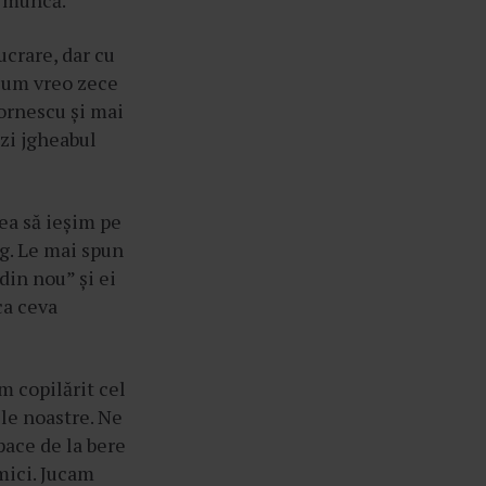
ă muncă.
ucrare, dar cu
acum vreo zece
ornescu și mai
ezi jgheabul
ea să ieșim pe
eg. Le mai spun
din nou” și ei
ca ceva
m copilărit cel
ile noastre. Ne
pace de la bere
mici. Jucam