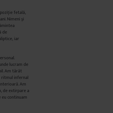
 pozi
ţ
ie fetal
ă
,
ani. Nimeni
ş
i
ă
mintea
ă
de
liptice,
iar
personal.
 unde lucram de
il. Am t
â
r
â
t
 ritmul infernal
 interioară. Am
n, de extirpare a
e eu continuam