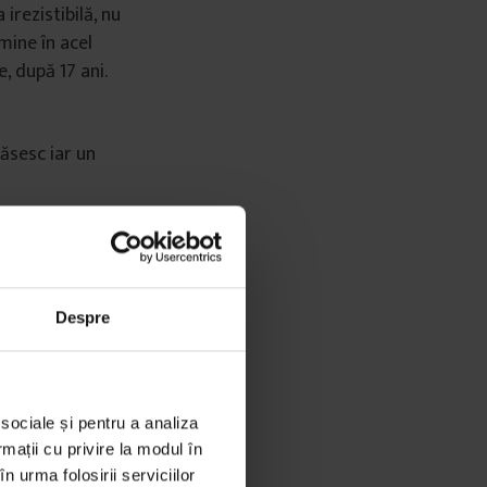
 irezistibil
ă
, nu
 mine
î
n acel
e, după 17 ani.
ă
sesc iar un
a c
ă
am
 excep
ţ
ie pentru
itate la Spital
 a putea
Despre
fost un
ă
tit pre
ţ
ul
ş
i am
 sociale și pentru a analiza
rmații cu privire la modul în
roape opt ani.
n urma folosirii serviciilor