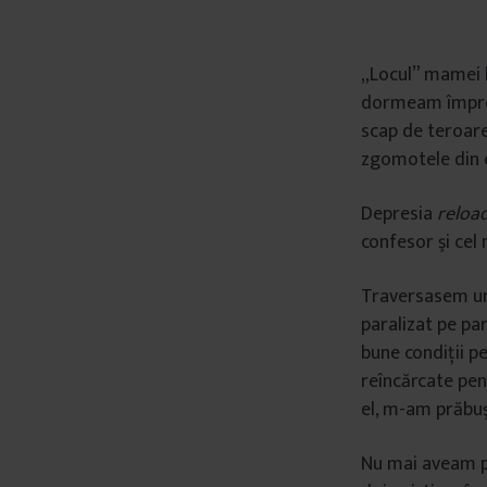
„
Locul
”
mamei l
dormeam împreu
scap de teroarea
zgomotele din c
Depresia
reloa
confesor şi cel 
Traversasem un 
paralizat pe pa
bune condiţii p
reîncărcate pen
el, m-am prăbuşi
Nu mai aveam p