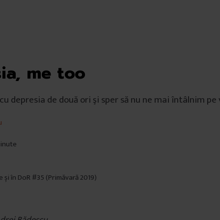
ia, me too
cu depresia de două ori şi sper să nu ne mai întâlnim pe v
u
minute
e și în DoR #35 (Primăvară 2019)
ndrei Bădescu.