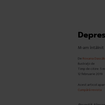
Depres
M-am întâlnit 
De
Roxana Dascăl
Ilustrații de
Timp de citire: 5 
12 februarie 2019
Acest articol apar
Cumpără revista
Povestit Alexa