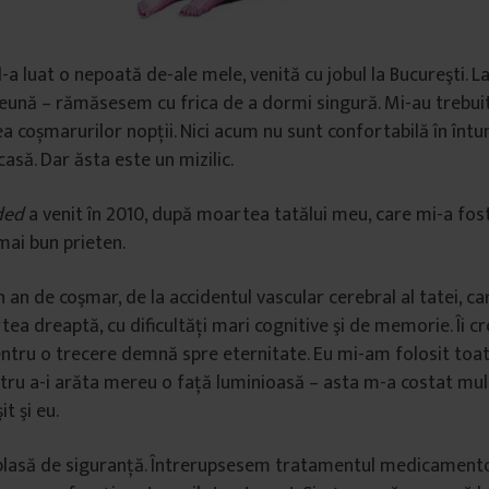
-a luat o nepoat
ă de-
ale mele, venit
ă
cu jobul la Bucure
ş
ti.
La
nă – rămăsesem cu frica de a dormi singură. Mi-au trebuit 
 coșmarurilor nopţii. Nici acum nu sunt confortabilă în întune
asă. Dar ăsta este un mizilic.
ded
a venit în 2010, după moartea tatălui meu, care mi-a fos
mai bun prieten.
an de coşmar, de la accidentul vascular cerebral al tatei, car
rtea dreaptă, cu dificultăţi mari cognitive şi de memorie. Îi 
entru o trecere demnă spre eternitate. Eu mi-am folosit toat
tru a-i arăta mereu o faţă luminioasă – asta m-a costat mul
t şi eu.
lasă de siguranţă. Întrerupsesem tratamentul medicament