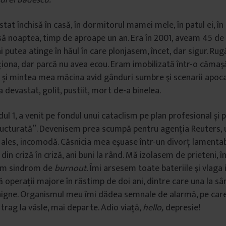
stat
î
nchis
ă
î
n cas
ă
,
î
n dormitorul mamei mele,
î
n patul ei,
î
n
s
ă
noaptea, timp de aproape un an. Era
î
n 2001, aveam 45 de 
i putea atinge
î
n h
ă
ul
î
n care plonjasem,
î
ncet, dar sigur. Rug
ţ
iona, dar parc
ă
nu avea ecou. Eram imobilizat
ă
î
ntr-o c
ă
ma
ş
ă
ș
i mintea mea m
ă
cina avid g
â
nduri sumbre
ş
i scenarii apoca
 devastat, golit, pustiit, mort de-a binelea.
ul 1, a venit pe fondul unui cataclism pe plan profesional și 
ructurat
ă”
. Devenisem prea scump
ă
pentru agenția Reuters,
 ales,
incomod
ă
. C
ă
snicia mea e
ş
uase
î
ntr-un divor
ţ
lamentab
din criz
ă
î
n criz
ă
, ani buni la r
â
nd.
Mă izolasem de prieteni, în
am sindrom de
burnout
. Îmi arsesem toate bateriile şi vlaga
 operaţii majore în răstimp de doi ani, dintre care una la sâ
nigne. Organismul meu îmi dădea semnale de alarmă, pe car
ă trag la vâsle, mai departe.
Adio via
ţă
,
hello,
depresie
!