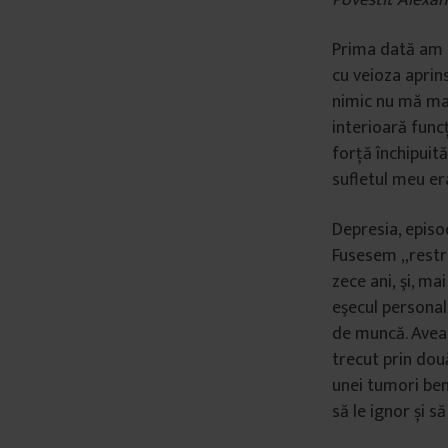
Prima dat
ă
am 
cu veioza aprin
nimic nu m
ă
ma
interioar
ă
func
for
ţă
î
nchipuit
sufletul meu era
Depresia, episod
Fusesem
„
rest
zece ani,
ş
i, mai
e
ş
ecul personal 
de muncă. Ave
trecut prin două
unei tumori be
să le ignor și s