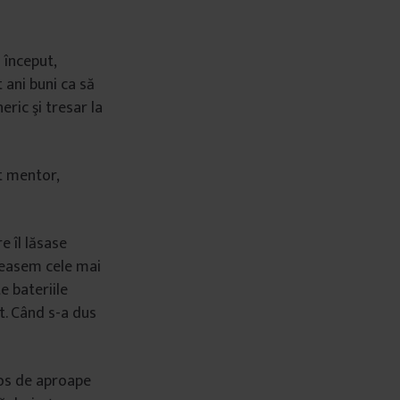
 început,
ani buni ca să
ric şi tresar la
t mentor,
e îl lăsase
creasem cele mai
e bateriile
t. Când s-a dus
os de aproape