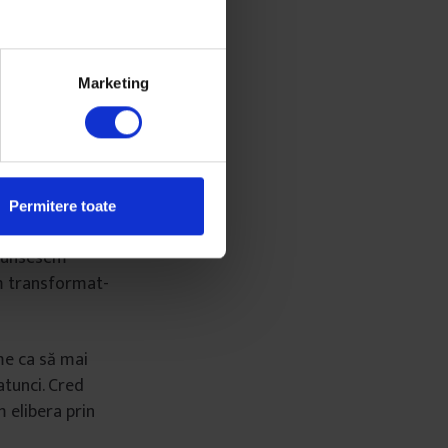
c
ă
am
î
ntrebat
rat noroc. A
ş
a s-
, în ciuda
Marketing
la mea a
at efectiv, pe
e acelea
Permitere toate
ajunsesem
m transformat-
me ca să mai
atunci. Cred
 elibera prin