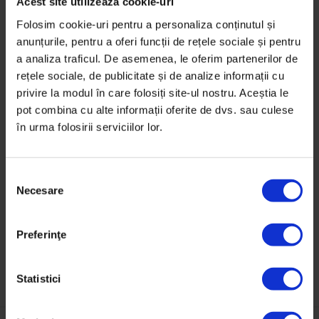
sau gătește. La câteva străzi depărtare de Turturica,
Acest site utilizează cookie-uri
salută un bărbat de pe o bancă, despre care spune că
Folosim cookie-uri pentru a personaliza conținutul și
e unul dintre foștii locatari ai blocului. La fel ca mulți
anunțurile, pentru a oferi funcții de rețele sociale și pentru
alții, a ajuns pe străzi.
a analiza traficul. De asemenea, le oferim partenerilor de
rețele sociale, de publicitate și de analize informații cu
Acasă, la pervazul acoperit de grilaj, Anița a așezat
privire la modul în care folosiți site-ul nostru. Aceștia le
pot combina cu alte informații oferite de dvs. sau culese
patru ghivece cu flori. Le-a primit de ziua femeii de la
în urma folosirii serviciilor lor.
câteva prietene din cartier: „Ce să facem dacă ne dă
afară? Unde să ne ducem? Pe stradă!”
S
Necesare
e
l
e
Preferinţe
c
ț
i
Statistici
a
c