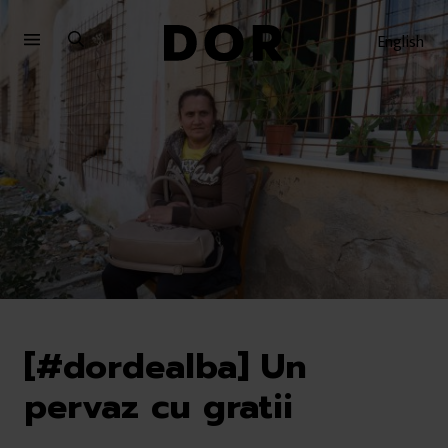
Sari
Sari
la
la
English
meniu
conținut
[#dordealba] Un
pervaz cu gratii