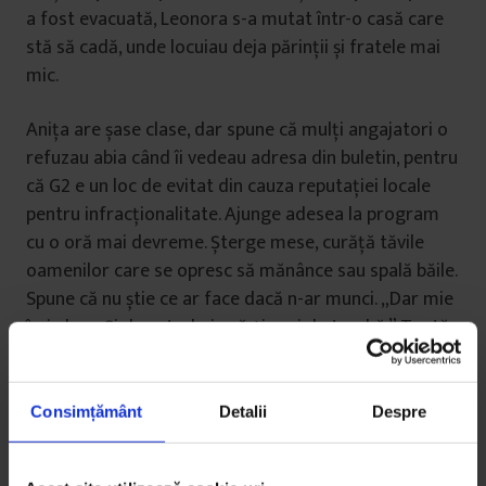
a fost evacuată, Leonora s-a mutat într-o casă care
stă să cadă, unde locuiau deja părinții și fratele mai
mic.
Anița are șase clase, dar spune că mulți angajatori o
refuzau abia când îi vedeau adresa din buletin, pentru
că G2 e un loc de evitat din cauza reputației locale
pentru infracționalitate. Ajunge adesea la program
cu o oră mai devreme. Șterge mese, curăță tăvile
oamenilor care se opresc să mănânce sau spală băile.
Spune că nu știe ce ar face dacă n-ar munci. „Dar mie
îmi place. Și doar trebuie să-ți vezi de treabă.” Toată
perioada iernii prefera să stea la muncă, pentru că la
mall era mai cald decât acasă.
Consimțământ
Detalii
Despre
Când nu e la muncă, Anița mai face curățenie în
casele unor cunoscuți sau stă acasă și face ordine