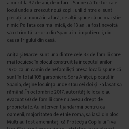
a murit la 32 de ani, de infarct. Spune că Turturica e
locul unde a crescut nouă copii: unii dintre ei sunt
plecați la muncă în afară, de alții spune că nu mai știe
nimic. Pe fata cea mai mică, de 13 ani, a fost nevoită
să o trimită la sora din Spania în timpul iernii, din
cauza frigului din casă.
Anița și Marcel sunt una dintre cele 33 de familii care
mai locuiesc în blocul construit la începutul anilor
1970, ca un cămin de nefamiliști presa locală spune că
sunt în total 105 garsoniere. Sora Aniței, plecată în
Spania, deține locuința unde stau cei doi și i-a lăsat să
rămână. În octombrie 2017, autoritățile locale au
evacuat 60 de familii care nu aveau drept de
proprietate. Au intervenit jandarmii pentru ca
oamenii, majoritatea de etnie romă, să iasă din bloc.
Mulți au fost amenințați că Protecția Copilului îi va