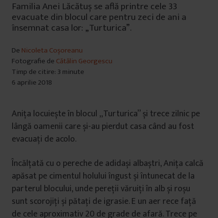
Familia Anei Lăcătuș se află printre cele 33
evacuate din blocul care pentru zeci de ani a
însemnat casa lor: „Turturica”.
De
Nicoleta Coșoreanu
Fotografie de
Cătălin Georgescu
Timp de citire: 3 minute
6 aprilie 2018
Anița locuiește în blocul „Turturica” și trece zilnic pe
lângă oamenii care și-au pierdut casa când au fost
evacuați de acolo.
Încălțată cu o pereche de adidași albaștri, Anița calcă
apăsat pe cimentul holului îngust și întunecat de la
parterul blocului, unde pereții văruiți în alb și roșu
sunt scorojiți și pătați de igrasie. E un aer rece față
de cele aproximativ 20 de grade de afară. Trece pe