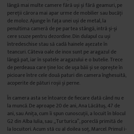
lângă mai multe camere fără uși și fără geamuri, pe
pereții cărora mai apar urme de mobilier sau bucăți
de moloz. Ajunge în fața unei uși de metal, la
penultima cameră de pe partea stângă, intră și-și
cere scuze pentru dezordine. Din dulapul cu uși
întredeschise stau să cadă hainele așezate în
teancuri. Câteva oale de inox sunt pe aragazul de
lângă pat, iar în spatele aragazului e o butelie. Trece
de perdeaua care ține loc de ușa băii și se oprește în
picioare între cele două paturi din camera înghesuită,
acoperite de pături roșii și perne.
În camera asta se întoarce de fiecare dată când nu e
la muncă. De aproape 20 de ani, Ana Lăcătuș, 47 de
ani, sau Anița, cum îi spun cunoscuții, a locuit în blocul
G2 din Alba Iulia, sau „Turturica”, poreclă primită de
la locuitori. Acum stă cu al doilea soț, Marcel. Primul i-