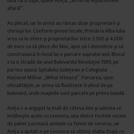
lăsa fără copii, spune Anița, „altfel nu ieșea nimeni
afară!”.
Au plecat, iar în urmă au rămas doar proprietarii și
chiriașii lor. Conform presei locale, Primăria Alba Iulia
vrea să le ofere și proprietarilor între 2.300 și 4.000
de euro ca să plece din bloc, apoi să-l demoleze și să
construiască în locul lui o parcare supraterană. Blocul
e la o stradă de unul Bulevardul Revoluției 1989, pe
partea opusă Spitalului Județean și Colegiului
Național Militar „Mihai Viteazul”. Parcarea, spun
oficialitățile, ar urma să fluidizeze traficul de pe
bulevard, unde mașinile sunt parcate pe prima bandă.
Anița s-a angajat la mall de câteva luni și adesea se
întâlnește acolo cu Leonora, una dintre fostele vecine
de palier. Lucrează ambele ca femei de serviciu, iar
Anița a ajutat-o pe Leonora să obțină slujba. După ce