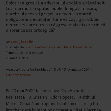
Folosirea greşită a adverbului decât s-a răspândit
tot mai mult în spaţiul public. În egală măsură,
oprobriul acestei greşeli a devenit o marcă
obligatorie a educaţiei. Cine va câştiga războiul
dintre cei care nu ştiu că greşesc şi cei care ridică
o sprânceană ortoepică?
De
Georgiana Ilie
Ilustrații de
Friends Advertising
,
Arpi Rezi
,
David Stroe
Timp de citire: 8 minute
23 martie 2011
Acest articol a fost publicat în DoR #5 (primăvară 2011)
Cumpără revista
Pe 20 mai 2009, la emisiunea
Ora de foc
de la
Realitatea TV, Cristian Tudor Popescu i-a citit lui
Mircea Geoană un fragment dintr-un discurs şi l-a
întrebat dacă îşi menţine declaraţia. Citatul începea