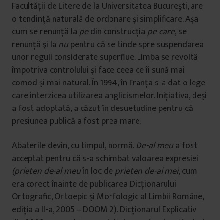
Facultăţii de Litere de la Universitatea Bucureşti, are
o tendinţă naturală de ordonare şi simplificare. Aşa
cum se renunţă la
pe
din construcţia
pe care
, se
renunţă şi la
nu
pentru că se tinde spre suspendarea
unor reguli considerate superflue. Limba se revoltă
împotriva controlului şi face ceea ce îi sună mai
comod şi mai natural. În 1994, în Franţa s-a dat o lege
care interzicea utilizarea anglicismelor. Iniţiativa, deşi
a fost adoptată, a căzut în desuetudine pentru că
presiunea publică a fost prea mare.
Abaterile devin, cu timpul, normă.
De-al meu
a fost
acceptat pentru că s-a schimbat valoarea expresiei
(prieten de-al meu
în loc de
prieten de-ai mei
, cum
era corect înainte de publicarea Dicţionarului
Ortografic, Ortoepic şi Morfologic al Limbii Române,
ediţia a II-a, 2005 – DOOM 2). Dicţionarul Explicativ