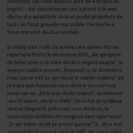
Adomniţei sau Elena Băsescu, pare de-a dreptul un
lingvist – dar expunerea pe care a primit-o în anul
electoral şi aşteptările de la un posibil preşedinte de
ţară i-au făcut greşelile mai vizibile.
Decâtul
lui a
făcut enervant
decâtul
celorlalţi.
Şi ceilalţi sunt mulţi. De la Inna, care spunea într-un
reportaj la ProTV, în decembrie 2010, „Ne apropiem
de hotel, unde o să stăm decât o singură noapte”, la
anunţuri publice precum „Începând cu 24 decembrie
maxi taxi-ul 445 va opri decât în staţiile stabilite”. De
la trupa Şuie Paparude care cântă în
Soundcheck
,
ironic sau nu, „De la Şuie decât respect”, la chelnerul
care îţi aduce „decât o chiflă”. De la Adi de la Vâlcea
care se tânguie în
Şeful meu sunt decât eu,
la
corporatişti vorbitori de romgleză care raportează:
„Ţi-am trimis decât pe primul
quarter”
şi „Mi-a ieşit
share
-ul decât pe cost, nu şi pe GRP”. Nu mai e vorba