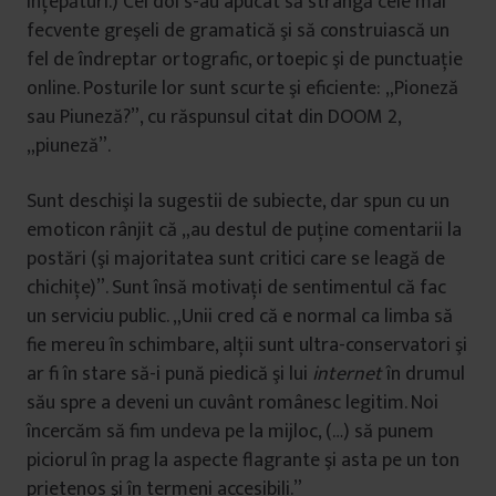
înţepături.) Cei doi s-au apucat să strângă cele mai
fecvente greşeli de gramatică şi să construiască un
fel de îndreptar ortografic, ortoepic şi de punctuaţie
online. Posturile lor sunt scurte şi eficiente: „Pioneză
sau Piuneză?”, cu răspunsul citat din DOOM 2,
„piuneză”.
Sunt deschişi la sugestii de subiecte, dar spun cu un
emoticon rânjit că „au destul de puţine comentarii la
postări (şi majoritatea sunt critici care se leagă de
chichiţe)”. Sunt însă motivaţi de sentimentul că fac
un serviciu public. „Unii cred că e normal ca limba să
fie mereu în schimbare, alţii sunt ultra-conservatori şi
ar fi în stare să-i pună piedică şi lui
internet
în drumul
său spre a deveni un cuvânt românesc legitim. Noi
încercăm să fim undeva pe la mijloc, (…) să punem
piciorul în prag la aspecte flagrante şi asta pe un ton
prietenos şi în termeni accesibili.”