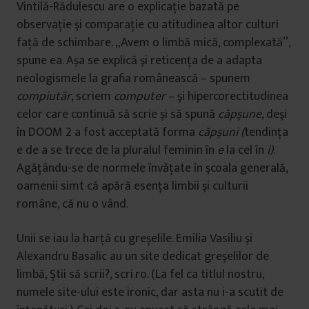
Vintilă-Rădulescu are o explicaţie bazată pe
u
i
observaţie şi comparaţie cu atitudinea altor culturi
faţă de schimbare. „Avem o limbă mică, complexată”,
spune ea. Aşa se explică şi reticenţa de a adapta
neologismele la grafia românească – spunem
compiutăr
, scriem
computer
– şi hipercorectitudinea
celor care continuă să scrie şi să spună
căpşune,
deşi
în DOOM 2 a fost acceptată forma
căpşuni (
tendinţa
e de a se trece de la pluralul feminin în
e
la cel în
i)
.
Agăţându-se de normele învăţate în şcoala generală,
oamenii simt că apără esenţa limbii şi culturii
române, că nu o vând.
Unii se iau la harță cu greșelile. Emilia Vasiliu şi
Alexandru Basalic au un site dedicat greşelilor de
limbă, Ştii să scrii?, scri.ro. (La fel ca titlul nostru,
numele site-ului este ironic, dar asta nu i-a scutit de