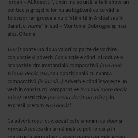
Iordan – Al. Rosetti”, tinerii nu se uită la talk-show-uri
politice şi greşelile lor nu au legătură cu ce văd la
televizor. Iar greşeala nu e întâlnită în Ardeal sau în
Banat, ci
numa’
în sud – Muntenia, Dobrogea şi, mai
ales, Oltenia.
Decât
poate lua două valori ca parte de vorbire:
conjuncţie şi adverb. Conjuncţie e când introduce o
propoziţie circumstanţială comparativă
(mai mult
bănuia decât ştia)
sau opoziţională cu nuanţă
comparativă
(în loc să…)
. Adverb e când însoţeşte un
verb în construcţii comparative
(era mai mare decât
mine)
, restrictive
(nu vreau decât un măr)
şi în
expresii precum
N-ai decât!
.
Ca adverb restrictiv,
decât
este sinonim cu
doar
şi
numai
. Acestea din urmă însă se pot folosi şi în
construcţii afirmative –
vreau numai un măr, vreau