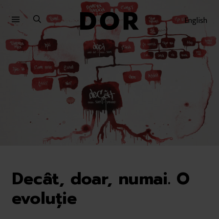
Sari
Sari
la
la
English
meniu
conținut
Decât, doar, numai. O
evoluție