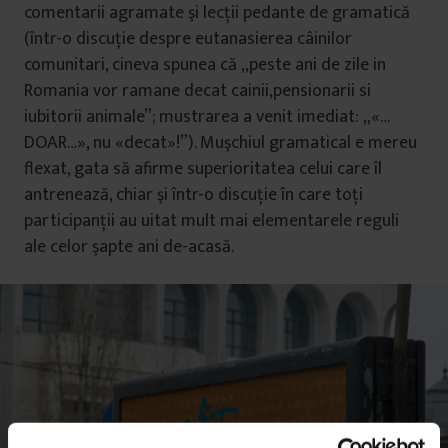
comentarii agramate şi lecţii pedante de gramatică
(într-o discuţie despre eutanasierea câinilor
comunitari, cineva spunea că „peste ani de zile in
Romania vor ramane decat cainii,pensionarii si
iubitorii animale”; mustrarea a venit imediat: „«…
DOAR…», nu «decat»!”). Muşchiul gramatical e mereu
flexat, gata să afirme superioritatea celui care îl
antrenează, chiar şi într-o discuţie în care toţi
participanţii au uitat mult mai elementarele reguli
ale celor şapte ani de-acasă.