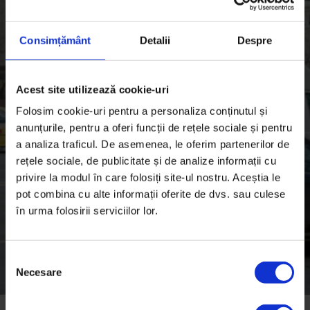
Consimțământ
Detalii
Despre
Acest site utilizează cookie-uri
Folosim cookie-uri pentru a personaliza conținutul și
anunțurile, pentru a oferi funcții de rețele sociale și pentru
a analiza traficul. De asemenea, le oferim partenerilor de
rețele sociale, de publicitate și de analize informații cu
privire la modul în care folosiți site-ul nostru. Aceștia le
pot combina cu alte informații oferite de dvs. sau culese
în urma folosirii serviciilor lor.
S
Necesare
e
l
e