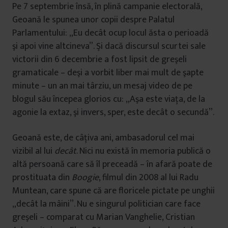
Pe 7 septembrie însă, în plină campanie electorală,
Geoană le spunea unor copii despre Palatul
Parlamentului: „Eu decât ocup locul ăsta o perioadă
şi apoi vine altcineva”. Şi dacă discursul scurtei sale
victorii din 6 decembrie a fost lipsit de greşeli
gramaticale – deşi a vorbit liber mai mult de şapte
minute – un an mai târziu, un mesaj video de pe
blogul său începea glorios cu: „Aşa este viaţa, de la
agonie la extaz, şi invers, sper, este decât o secundă”.
Geoană este, de câţiva ani, ambasadorul cel mai
vizibil al lui
decât
. Nici nu există în memoria publică o
altă persoană care să îl preceadă – în afară poate de
prostituata din
Boogie
, filmul din 2008 al lui Radu
Muntean, care spune că are floricele pictate pe unghii
„decât la mâini”. Nu e singurul politician care face
greşeli – comparat cu Marian Vanghelie, Cristian