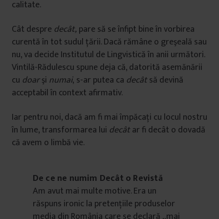
calitate.
Cât despre
decât,
pare să se înfipt bine în vorbirea
curentă în tot sudul ţării. Dacă rămâne o greşeală sau
nu, va decide Institutul de Lingvistică în anii următori.
Vintilă-Rădulescu spune deja că, datorită asemănării
cu
doar
şi
numai
,
s-ar putea ca
decât
să devină
acceptabil în context afirmativ.
Iar pentru noi, dacă am fi mai împăcaţi cu locul nostru
în lume, transformarea lui
decât
ar fi decât o dovadă
că avem o limbă vie.
De ce ne numim Decât o Revistă
Am avut mai multe motive. Era un
răspuns ironic la pretenţiile produselor
media din România care se declară „mai