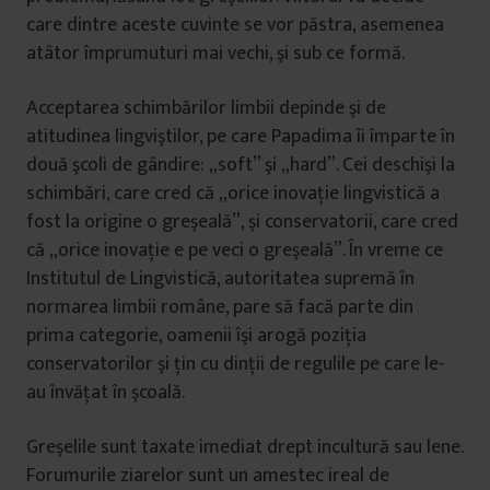
care dintre aceste cuvinte se vor păstra, asemenea
atâtor împrumuturi mai vechi, şi sub ce formă.
Acceptarea schimbărilor limbii depinde şi de
atitudinea lingviştilor, pe care Papadima îi împarte în
două şcoli de gândire: „soft” şi „hard”. Cei deschişi la
schimbări, care cred că „orice inovaţie lingvistică a
fost la origine o greşeală”, şi conservatorii, care cred
că „orice inovaţie e pe veci o greşeală”. În vreme ce
Institutul de Lingvistică, autoritatea supremă în
normarea limbii române, pare să facă parte din
prima categorie, oamenii îşi arogă poziţia
conservatorilor şi ţin cu dinţii de regulile pe care le-
au învăţat în şcoală.
Greşelile sunt taxate imediat drept incultură sau lene.
Forumurile ziarelor sunt un amestec ireal de