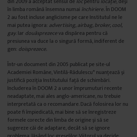
din 2009 a acceptat sensul de
loc
pentru
locaţie
, deşi
în limba română însemna numai
închiriere.
În DOOM
2 au fost incluse anglicisme pe care Institutul ne le
mai putea ignora:
advertising, airbag, broker, cool,
gay
.
Iar
douăsprezece
va dispărea pentru că
presiunea va duce la o singură formă, indiferent de
gen:
doisprezece.
Într-un document din 2005 publicat pe site-ul
Academiei Române, Vintilă-Rădulescu* nuanţează şi
justifică poziţia Institutului faţă de schimbări.
Includerea în DOOM 2 a unor împrumuturi recente
neadaptate, mai ales anglo-americane, nu trebuie
interpretată ca o recomandare. Dacă folosirea lor nu
poate fi împiedicată, mai bine să se înregistreze
formele corecte din limba de origine şi să se
sugereze căi de adaptare, decât să se ignore
problema, lăsând loc greşelilor. Viitorul va decide