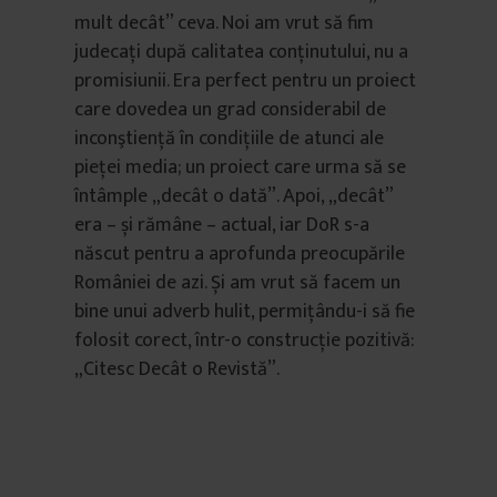
mult decât” ceva. Noi am vrut să fim
judecați după calitatea conținutului, nu a
promisiunii. Era perfect pentru un proiect
care dovedea un grad considerabil de
inconştienţă în condiţiile de atunci ale
pieţei media; un proiect care urma să se
întâmple „decât o dată”. Apoi, „decât”
era – și rămâne – actual, iar DoR s-a
născut pentru a aprofunda preocupările
României de azi. Și am vrut să facem un
bine unui adverb hulit, permiţându-i să fie
folosit corect, într-o construcție pozitivă:
„Citesc Decât o Revistă”.