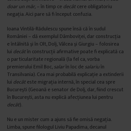
doar un măr,
– în timp ce
decât
cere obligatoriu
negaţia. Aici pare să fi început confuzia.
Ioana Vintilă-Rădulescu spune însă că în sudul
României – dă exemplul Dâmboviţei, dar construcţia
e întâlnită şi în Olt, Dolj, Vâlcea şi Giurgiu – folosirea
lui
decât
în construcţii afirmative poate fi explicată ca
o particularitate regională (la fel ca, vorba
premierului Emil Boc,
salar
în loc de
salariu
în
Transilvania). Cea mai probabilă explicaţie a extinderii
lui
decât
este migraţia internă, în special cea spre
Bucureşti (Geoană e senator de Dolj, dar, fiind crescut
în Bucureşti, asta nu explică afecţiunea lui pentru
decât
).
Nu e un mister cum a ajuns să fie omisă negaţia.
Limba, spune filologul Liviu Papadima, decanul