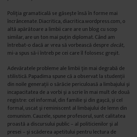
Poliţia gramaticală se găseşte însă în forme mai
încrâncenate. Diacritica, diacritica.wordpress.com, o
altă apărătoare a limbii care are un blog cu scop
similar, are un ton mai puțin diplomat. Când am
întrebat-o dacă ar vrea să vorbească despre
decât,
mi-a spus să-i întreb pe cei care îl folosesc greşit.
Adevăratele probleme ale limbii ţin mai degrabă de
stilistică. Papadima spune că a observat la studenţii
din noile generaţii o sărăcie periculoasă a limbajului şi
incapacitatea de a vorbi şi a scrie în mai mult de două
registre: cel informal, din familie şi din gaşcă, şi cel
formal, uscat şi reminiscent al limbajului de lemn din
comunism. Cauzele, spune profesorul, sunt calitatea
proastă a discursului public – al politicienilor şi al
presei – şi scăderea apetitului pentru lectura de