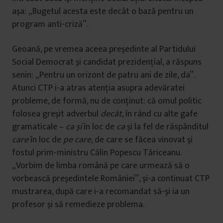
aşa: „Bugetul acesta este decât o bază pentru un
program anti-criză”.
Geoană, pe vremea aceea preşedinte al Partidului
Social Democrat şi candidat prezidenţial, a răspuns
senin: „Pentru un orizont de patru ani de zile, da”.
Atunci CTP i-a atras atenţia asupra adevăratei
probleme, de formă, nu de conţinut: că omul politic
folosea greşit adverbul
decât
, în rând cu alte gafe
gramaticale –
ca şi
în loc de
ca
şi la fel de răspânditul
care
în loc de
pe care
, de care se făcea vinovat şi
fostul prim-ministru Călin Popescu Tăriceanu.
„Vorbim de limba română pe care urmează să o
vorbească preşedintele României”, şi-a continuat CTP
mustrarea, după care i-a recomandat să-şi ia un
profesor şi să remedieze problema.