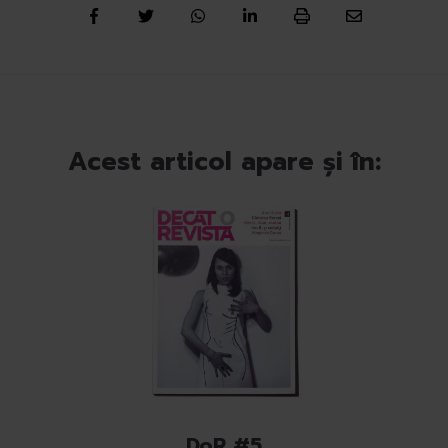
Acest articol apare și în:
DoR #5