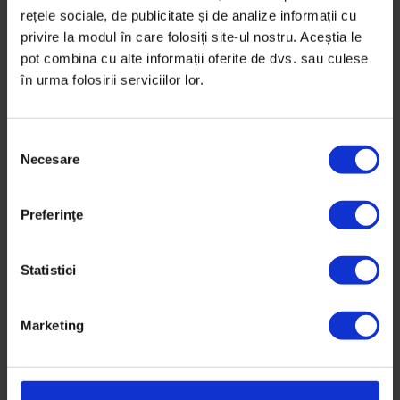
rețele sociale, de publicitate și de analize informații cu
privire la modul în care folosiți site-ul nostru. Aceștia le
Ionel Chiurtu
pot combina cu alte informații oferite de dvs. sau culese
în urma folosirii serviciilor lor.
Iubea să călătorească, să
S
gătească pentru familie și să
Necesare
e
joace table cu soția. Avea 63 de
l
e
ani când s-a stins de COVID-19.
Preferinţe
c
ț
De
Anca Vancu
i
Statistici
Fotografii de
Raluca Mărgescu
a
10 februarie 2022
c
Marketing
o
n
s
i