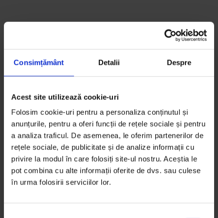
Consimțământ
Detalii
Despre
Acest site utilizează cookie-uri
Folosim cookie-uri pentru a personaliza conținutul și
anunțurile, pentru a oferi funcții de rețele sociale și pentru
a analiza traficul. De asemenea, le oferim partenerilor de
rețele sociale, de publicitate și de analize informații cu
La 30 de ani, Irina
privire la modul în care folosiți site-ul nostru. Aceștia le
pot combina cu alte informații oferite de dvs. sau culese
Rimes caută timp
în urma folosirii serviciilor lor.
pentru tot ce
S