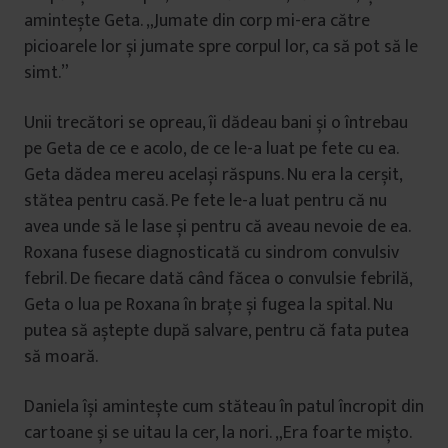
amintește Geta. „Jumate din corp mi-era către
picioarele lor și jumate spre corpul lor, ca să pot să le
simt.”
Unii trecători se opreau, îi dădeau bani și o întrebau
pe Geta de ce e acolo, de ce le-a luat pe fete cu ea.
Geta dădea mereu același răspuns. Nu era la cerșit,
stătea pentru casă. Pe fete le-a luat pentru că nu
avea unde să le lase și pentru că aveau nevoie de ea.
Roxana fusese diagnosticată cu sindrom convulsiv
febril. De fiecare dată când făcea o convulsie febrilă,
Geta o lua pe Roxana în brațe și fugea la spital. Nu
putea să aștepte după salvare, pentru că fata putea
să moară.
Daniela își amintește cum stăteau în patul încropit din
cartoane și se uitau la cer, la nori. „Era foarte mișto.