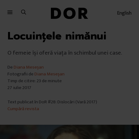
Sari
Sari
la
la
English
meniu
conținut
Locuințele nimănui
O femeie își oferă viața în schimbul unei case.
De
Diana Meseșan
Fotografii de
Diana Meseșan
Timp de citire: 23 de minute
27 iulie 2017
Text publicat în DoR #28: Dislocări (Vară 2017)
Cumpără revista