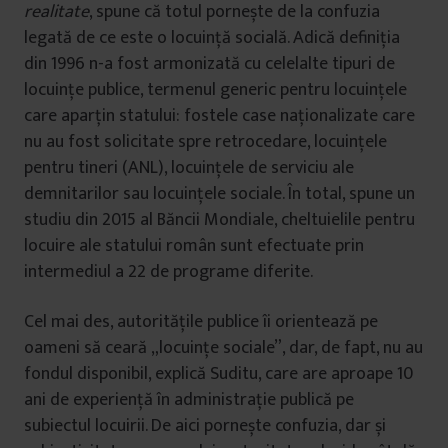
realitate
, spune că totul pornește de la confuzia
legată de ce este o locuință socială. Adică definiția
din 1996 n-a fost armonizată cu celelalte tipuri de
locuințe publice, termenul generic pentru locuințele
care aparțin statului: fostele case naționalizate care
nu au fost solicitate spre retrocedare, locuințele
pentru tineri (ANL), locuințele de serviciu ale
demnitarilor sau locuințele sociale. În total, spune un
studiu din 2015 al Băncii Mondiale, cheltuielile pentru
locuire ale statului român sunt efectuate prin
intermediul a 22 de programe diferite.
Cel mai des, autoritățile publice îi orientează pe
oameni să ceară „locuințe sociale”, dar, de fapt, nu au
fondul disponibil, explică Suditu, care are aproape 10
ani de experiență în administrație publică pe
subiectul locuirii. De aici pornește confuzia, dar și