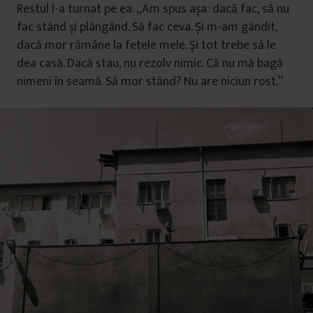
Restul l-a turnat pe ea. „Am spus așa: dacă fac, să nu
fac stând și plângând. Să fac ceva. Și m-am gândit,
dacă mor rămâne la fetele mele. Și tot trebe să le
dea casă. Dacă stau, nu rezolv nimic. Că nu mă bagă
nimeni în seamă. Să mor stând? Nu are niciun rost.”