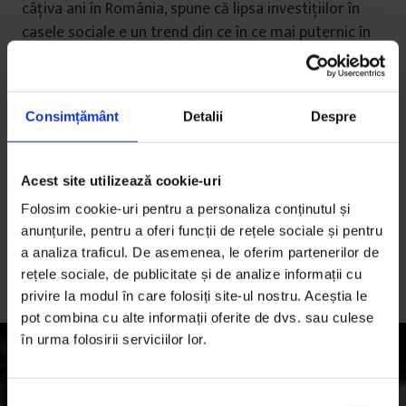
câțiva ani în România, spune că lipsa investițiilor în
casele sociale e un trend din ce în ce mai puternic în
Europa, susținut de ideea meritului personal. „E
o ideologie foarte încrustată în mintea oamenilor. Și
oamenii cred că toată lumea e egală la nivelul ăsta.
Consimțământ
Detalii
Despre
Dar dacă ai fost născut într-o familie de romi în care
oamenii nu au prea fost la școală, locuiești cu 10
persoane într-o casă, cu siguranță nu mai ai aceeași
Acest site utilizează cookie-uri
șansă ca și copiii născuți în familii cu bani, cu case, cu
Folosim cookie-uri pentru a personaliza conținutul și
părinți care au fost la școală.”
anunțurile, pentru a oferi funcții de rețele sociale și pentru
a analiza traficul. De asemenea, le oferim partenerilor de
rețele sociale, de publicitate și de analize informații cu
privire la modul în care folosiți site-ul nostru. Aceștia le
pot combina cu alte informații oferite de dvs. sau culese
în urma folosirii serviciilor lor.
S