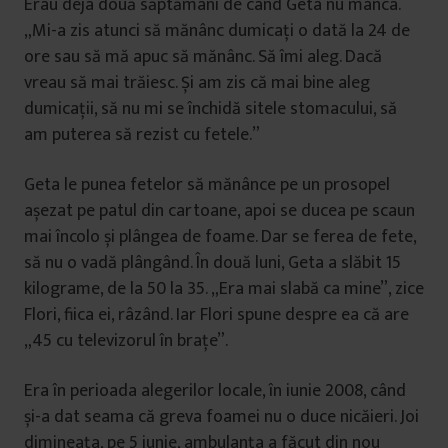
Erau deja două săptămâni de când Geta nu mânca.
„Mi-a zis atunci să mănânc dumicați o dată la 24 de
ore sau să mă apuc să mănânc. Să îmi aleg. Dacă
vreau să mai trăiesc. Și am zis că mai bine aleg
dumicații, să nu mi se închidă sitele stomacului, să
am puterea să rezist cu fetele.”
Geta le punea fetelor să mănânce pe un prosopel
așezat pe patul din cartoane, apoi se ducea pe scaun
mai încolo și plângea de foame. Dar se ferea de fete,
să nu o vadă plângând. În două luni, Geta a slăbit 15
kilograme, de la 50 la 35. „Era mai slabă ca mine”, zice
Flori, fiica ei, râzând. Iar Flori spune despre ea că are
„45 cu televizorul în brațe”.
Era în perioada alegerilor locale, în iunie 2008, când
și-a dat seama că greva foamei nu o duce nicăieri. Joi
dimineața, pe 5 iunie, ambulanța a făcut din nou