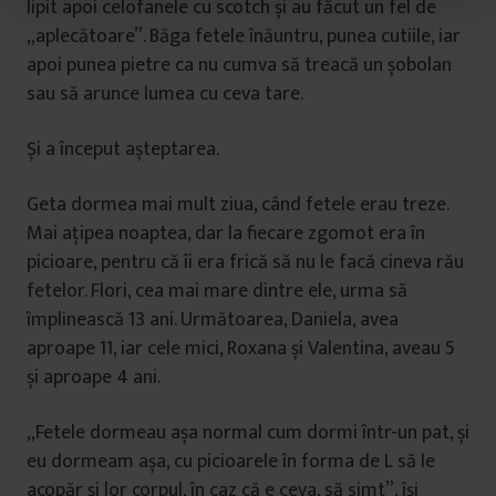
lipit apoi celofanele cu scotch și au făcut un fel de
t
„aplecătoare”. Băga fetele înăuntru, punea cutiile, iar
u
l
apoi punea pietre ca nu cumva să treacă un șobolan
u
sau să arunce lumea cu ceva tare.
i
Și a început așteptarea.
Geta dormea mai mult ziua, când fetele erau treze.
Mai ațipea noaptea, dar la fiecare zgomot era în
picioare, pentru că îi era frică să nu le facă cineva rău
fetelor. Flori, cea mai mare dintre ele, urma să
împlinească 13 ani. Următoarea, Daniela, avea
aproape 11, iar cele mici, Roxana și Valentina, aveau 5
și aproape 4 ani.
„Fetele dormeau așa normal cum dormi într-un pat, și
eu dormeam așa, cu picioarele în forma de L să le
acopăr și lor corpul, în caz că e ceva, să simt”, își