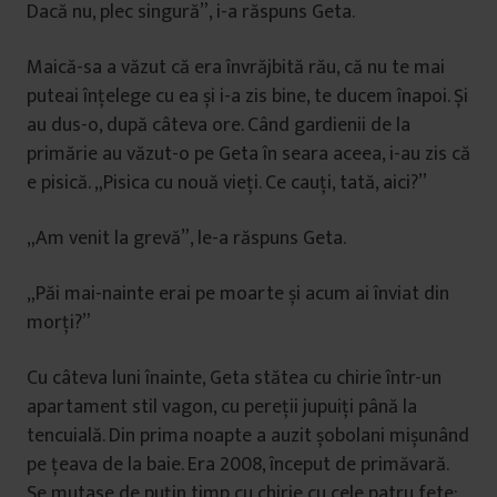
Dacă nu, plec singură”, i-a răspuns Geta.
Maică-sa a văzut că era învrăjbită rău, că nu te mai
puteai înțelege cu ea și i-a zis bine, te ducem înapoi. Și
au dus-o, după câteva ore. Când gardienii de la
primărie au văzut-o pe Geta în seara aceea, i-au zis că
e pisică. „Pisica cu nouă vieți. Ce cauți, tată, aici?”
„Am venit la grevă”, le-a răspuns Geta.
„Păi mai-nainte erai pe moarte și acum ai înviat din
morți?”
Cu câteva luni înainte, Geta stătea cu chirie într-un
apartament stil vagon, cu pereții jupuiți până la
tencuială. Din prima noapte a auzit șobolani mișunând
pe țeava de la baie. Era 2008, început de primăvară.
Se mutase de puțin timp cu chirie cu cele patru fete: