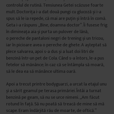
controlul de rutină. Tensiunea Getei scăzuse foarte
mult. Doctorița i-a dat două pungi cu glucoză și i-a
spus să le ia repede, că mai are puțin și întră în comă.
Geta i-a răspuns „Bine, doamna doctor”. Îi fusese frig
în dimineața aia și purta un pulover de lână,
o pereche de pantaloni negri de trening și un tricou,
iar în picioare avea o pereche de ghete. A așteptat să
plece salvarea, apoi s-a dus și a luat doi litri de
benzină într-un pet de Cola. Când s-a întors, le-a pus
fetelor să mănânce; în caz că se întâmpla să moară,
să le dea ea să mănânce ultima oară.
Apoi a trecut printre bodyguarzi, a urcat la etajul unu
și a sărit geamul pe terasa primăriei. Întâi a turnat
benzină pe geam, să nu se urce nimeni. „Am făcut
rotund în față. Să nu poată să treacă de mine să mă
scape. Eram îndârjită rău de moarte, de oftică.”