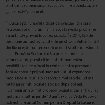
prof de liceu pensionar, evacuat din retrocedată, are
șanse reale”, spune el.
În București, numărul ridicat de evacuări din case
retrocedate din ultimii ani a scos la iveală probleme
structurale privind locuirea socială. În 2014, 150 de
persoane au fost evacuate de pe strada Vulturilor 50
din București – un teren retrocedat și ulterior vândut
–, iar Primăria Sectorului 3 a precizat într-un
comunicat de presă că le-a oferit oamenilor
posibilitatea de a locui în centre pentru persoane
fără adăpost. Sprijinul unor activiști și expunerea
mediatică au dus la o rezolvare mai rapidă. Cei mai
mulți au primit locuințe sociale după doi ani.
„Oamenii ar fi primit probabil locuințe, dar ar fi durat
mult mai mult, în jur de 10 ani”, explică Veda Popovici,
activist la Frontul Comun pentru Dreptul la Locuire,