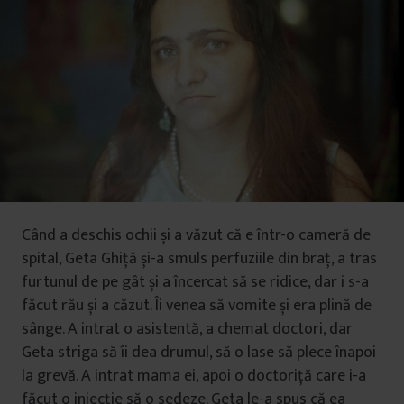
Când a deschis ochii și a văzut că e într-o cameră de
spital, Geta Ghiță și-a smuls perfuziile din braț, a tras
furtunul de pe gât și a încercat să se ridice, dar i s-a
făcut rău și a căzut. Îi venea să vomite și era plină de
sânge. A intrat o asistentă, a chemat doctori, dar
Geta striga să îi dea drumul, să o lase să plece înapoi
la grevă. A intrat mama ei, apoi o doctoriță care i-a
făcut o injecție să o sedeze. Geta le-a spus că ea