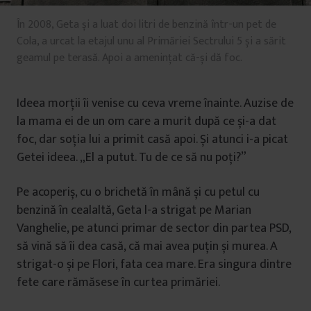
În 2008, Geta și a luat doi litri de benzină într-un pet de
Cola, a urcat la etajul unu al Primăriei Sectrului 5 și a sărit
geamul pe terasă. Apoi a amenințat că-și dă foc.
Ideea morții îi venise cu ceva vreme înainte. Auzise de
la mama ei de un om care a murit după ce și-a dat
foc, dar soția lui a primit casă apoi. Și atunci i-a picat
Getei ideea. „El a putut. Tu de ce să nu poți?”
Pe acoperiș, cu o brichetă în mână și cu petul cu
benzină în cealaltă, Geta l-a strigat pe Marian
Vanghelie, pe atunci primar de sector din partea PSD,
să vină să îi dea casă, că mai avea puțin și murea. A
strigat-o și pe Flori, fata cea mare. Era singura dintre
fete care rămăsese în curtea primăriei.