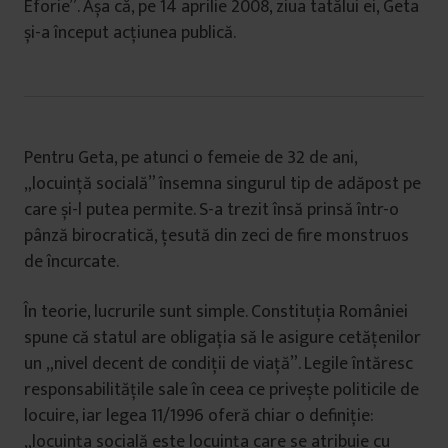
Eforie”. Așa că, pe 14 aprilie 2008, ziua tatălui ei, Geta
și-a început acțiunea publică.
Pentru Geta, pe atunci o femeie de 32 de ani,
„locuință socială” însemna singurul tip de adăpost pe
care și-l putea permite. S-a trezit însă prinsă într-o
pânză birocratică, țesută din zeci de fire monstruos
de încurcate.
În teorie, lucrurile sunt simple. Constituția României
spune că statul are obligația să le asigure cetățenilor
un „nivel decent de condiții de viață”. Legile întăresc
responsabilitățile sale în ceea ce privește politicile de
locuire, iar legea 11/1996 oferă chiar o definiție:
„locuința socială este locuința care se atribuie cu