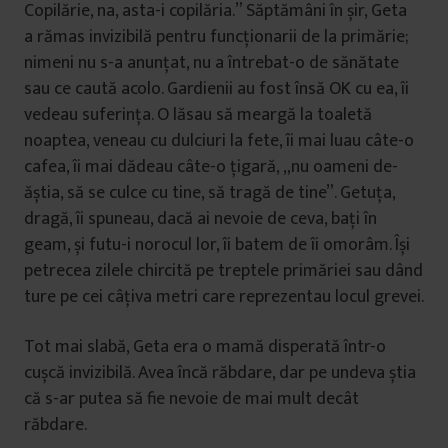
Copilărie, na, asta-i copilăria.” Săptămâni în șir, Geta
a rămas invizibilă pentru funcționarii de la primărie;
nimeni nu s-a anunțat, nu a întrebat-o de sănătate
sau ce caută acolo. Gardienii au fost însă OK cu ea, îi
vedeau suferința. O lăsau să meargă la toaletă
noaptea, veneau cu dulciuri la fete, îi mai luau câte-o
cafea, îi mai dădeau câte-o țigară, „nu oameni de-
ăștia, să se culce cu tine, să tragă de tine”. Getuța,
dragă, îi spuneau, dacă ai nevoie de ceva, bați în
geam, și futu-i norocul lor, îi batem de îi omorâm. Își
petrecea zilele chircită pe treptele primăriei sau dând
ture pe cei câțiva metri care reprezentau locul grevei.
Tot mai slabă, Geta era o mamă disperată într-o
cușcă invizibilă. Avea încă răbdare, dar pe undeva știa
că s-ar putea să fie nevoie de mai mult decât
răbdare.