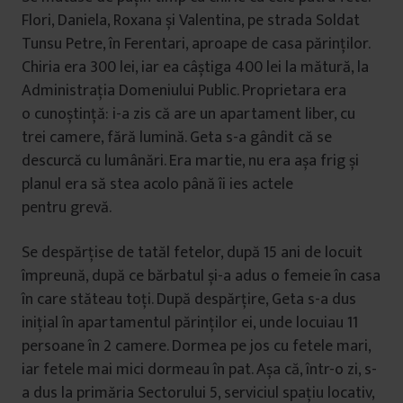
Flori, Daniela, Roxana și Valentina, pe strada Soldat
Tunsu Petre, în Ferentari, aproape de casa părinților.
Chiria era 300 lei, iar ea câștiga 400 lei la mătură, la
Administrația Domeniului Public. Proprietara era
o cunoștință: i-a zis că are un apartament liber, cu
trei camere, fără lumină. Geta s-a gândit că se
descurcă cu lumânări. Era martie, nu era așa frig și
planul era să stea acolo până îi ies actele
pentru grevă.
Se despărțise de tatăl fetelor, după 15 ani de locuit
împreună, după ce bărbatul și-a adus o femeie în casa
în care stăteau toți. După despărțire, Geta s-a dus
inițial în apartamentul părinților ei, unde locuiau 11
persoane în 2 camere. Dormea pe jos cu fetele mari,
iar fetele mai mici dormeau în pat. Așa că, într-o zi, s-
a dus la primăria Sectorului 5, serviciul spațiu locativ,