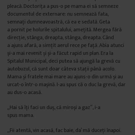
pleacă. Doctorița a pus-o pe mama ei să semneze
documentul de externare: nu semnează fata,
semnați dumneavoastră, că ea e sedată. Geta
a pornit pe holurile spitalului, amețită. Mergea fără
direcție, stânga, dreapta, stânga, dreapta. Când
a ajuns afară, a simțit aerul rece pe față. Abia atunci
și-a mai revenit și și-a făcut rapid un plan. Era la
Spitalul Municipal, deci putea să ajungă la grevă cu
autobuzul, că sunt doar câteva stații până acolo.
Mama și fratele mai mare au ajuns-o din urmă și au
urcat-o într-o mașină. I-au spus că o duc la grevă, dar
au dus-o acasă.
„Hai să îți faci un duș, că miroși a gaz”, i-a
spus mama.
„Fii atentă, vin acasă, fac baie, da’ mă duceți înapoi.