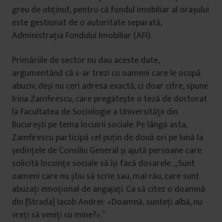
greu de obținut, pentru că fondul imobiliar al orașului
este gestionat de o autoritate separată,
Administrația Fondului Imobiliar (AFI).
Primăriile de sector nu dau aceste date,
argumentând că s-ar trezi cu oameni care le ocupă
abuziv, deși nu ceri adresa exactă, ci doar cifre, spune
Irina Zamfirescu, care pregătește o teză de doctorat
la Facultatea de Sociologie a Universității din
București pe tema locuirii sociale. Pe lângă asta,
Zamfirescu participă cel puțin de două ori pe lună la
ședințele de Consiliu General și ajută persoane care
solicită locuințe sociale să își facă dosarele. „Sunt
oameni care nu știu să scrie sau, mai rău, care sunt
abuzați emoțional de angajați. Ca să citez o doamnă
din [Strada] Iacob Andrei: «Doamnă, sunteți albă, nu
vreți să veniți cu mine?».”