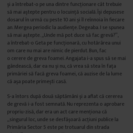
și a întrebat-o pe una dintre funcționare cât trebuie
să mai aștepte pentru o locuință socială. Își depusese
dosarul în urmă cu peste 10 ani și îl reînnoia în fiecare
an. Mergea periodic la audiențe. Degeaba. I se spunea
să mai aștepte. „Unde mă pot duce să fac grevă?”,
a întrebat-o Geta pe funcționară, cu hotărârea unui
om care nu mai are nimic de pierdut. Bun, fac
o cerere de greva foamei. Angajata i-a spus să se mai
gândească, dar ea nu și nu, că vrea să stea în fața
primăriei să facă greva foamei, că auzise de la lume
că așa poate primești casă.
S-a întors după două săptămâni și a aflat că cererea
de grevă i-a fost semnată. Nu reprezenta o aprobare
propriu-zisă, dar era un act care menționa că
„singurul loc, unde se desfășoară acțiuni publice la
Primăria Sector 5 este pe trotuarul din strada