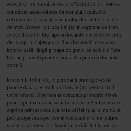
este, însă, mult mai veche. La sfârșitul anilor 1990 s-a
constituit acolo colonia Cantonului, rezultat al
retrocedărilor sau al evacuărilor din foste locuințe
de stat. Oamenii au locuit inițial în vagoane de tren
aduse de autorități, apoi în locuințe din prefabricate,
de 16 mp. În Cluj-Napoca, dacă locuiești într-o casă
improvizată, lângă groapa de gunoi, ca cele din Pata
Rât, nu primești puncte când aplici pentru o locuință
socială.
În schimb, tot în Cluj, o persoană primește 45 de
puncte dacă are studii doctorale (40 pentru studii
universitare). O persoană evacuată primește 40 de
puncte pentru că e în situația aceasta. Pentru fiecare
copil se primesc două puncte. Altfel spus, o mamă cu
patru copii sau o persoană evacuată are mai puține
șanse să primească o locuință socială în Cluj decât