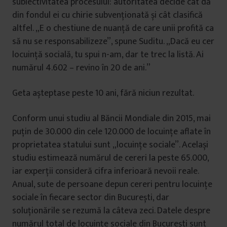
subiectivitatea procesului: autoritatea decide cât dă
din fondul ei cu chirie subvenționată și cât clasifică
altfel. „E o chestiune de nuanță de care unii profită ca
să nu se responsabilizeze”, spune Suditu. „Dacă eu cer
locuință socială, tu spui n-am, dar te trec la listă. Ai
numărul 4.602 – revino în 20 de ani.”
Geta așteptase peste 10 ani, fără niciun rezultat.
Conform unui studiu al Băncii Mondiale din 2015, mai
puțin de 30.000 din cele 120.000 de locuințe aflate în
proprietatea statului sunt „locuințe sociale”. Același
studiu estimează numărul de cereri la peste 65.000,
iar experții consideră cifra inferioară nevoii reale.
Anual, sute de persoane depun cereri pentru locuințe
sociale în fiecare sector din București, dar
soluționările se rezumă la câteva zeci. Datele despre
numărul total de locuințe sociale din București sunt