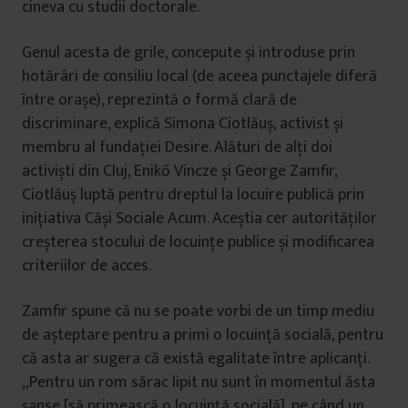
cineva cu studii doctorale.
Genul acesta de grile, concepute și introduse prin
hotărâri de consiliu local (de aceea punctajele diferă
între orașe), reprezintă o formă clară de
discriminare, explică Simona Ciotlăuș, activist și
membru al fundației Desire. Alături de alți doi
activiști din Cluj, Enikő Vincze și George Zamfir,
Ciotlăuș luptă pentru dreptul la locuire publică prin
inițiativa Căși Sociale Acum. Aceștia cer autorităților
creșterea stocului de locuințe publice și modificarea
criteriilor de acces.
Zamfir spune că nu se poate vorbi de un timp mediu
de așteptare pentru a primi o locuință socială, pentru
că asta ar sugera că există egalitate între aplicanți.
„Pentru un rom sărac lipit nu sunt în momentul ăsta
șanse [să primească o locuință socială], pe când un