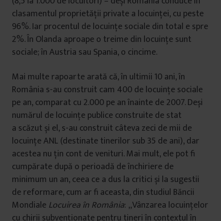
(8,5 la 1.000 de locuitori) – deși România conduce în
clasamentul proprietății private a locuinței, cu peste
96%. Iar procentul de locuințe sociale din total e spre
2%. În Olanda aproape o treime din locuințe sunt
sociale; în Austria sau Spania, o cincime.
Mai multe rapoarte arată că, în ultimii 10 ani, în
România s-au construit cam 400 de locuințe sociale
pe an, comparat cu 2.000 pe an înainte de 2007. Deși
numărul de locuințe publice construite de stat
a scăzut și el, s-au construit câteva zeci de mii de
locuințe ANL (destinate tinerilor sub 35 de ani), dar
acestea nu țin cont de venituri. Mai mult, ele pot fi
cumpărate după o perioadă de închiriere de
minimum un an, ceea ce a dus la critici și la sugestii
de reformare, cum ar fi aceasta, din studiul Băncii
Mondiale
Locuirea în România
: „Vânzarea locuințelor
cu chirii subvenționate pentru tineri în contextul în