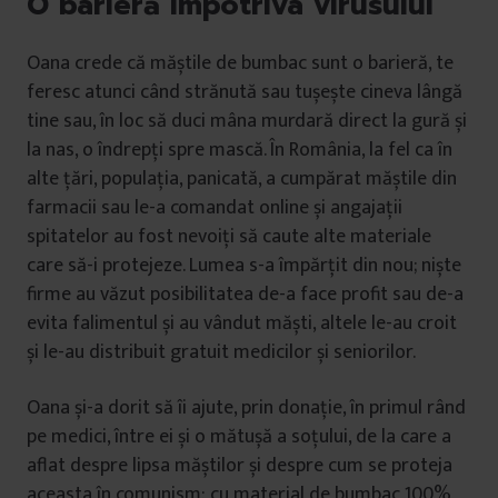
O barieră împotriva virusului
Oana crede că măștile de bumbac sunt o barieră, te
feresc atunci când strănută sau tușește cineva lângă
tine sau, în loc să duci mâna murdară direct la gură și
la nas, o îndrepți spre mască. În România, la fel ca în
alte țări, populația, panicată, a cumpărat măștile din
farmacii sau le-a comandat online și angajații
spitatelor au fost nevoiți să caute alte materiale
care să-i protejeze. Lumea s-a împărțit din nou; niște
firme au văzut posibilitatea de-a face profit sau de-a
evita falimentul și au vândut măști, altele le-au croit
și le-au distribuit gratuit medicilor și seniorilor.
Oana și-a dorit să îi ajute, prin donație, în primul rând
pe medici, între ei și o mătușă a soțului, de la care a
aflat despre lipsa măștilor și despre cum se proteja
aceasta în comunism: cu material de bumbac 100%,