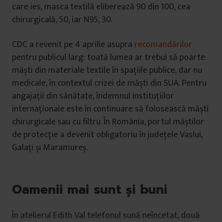
care ies, masca textilă eliberează 90 din 100, cea
chirurgicală, 50, iar N95, 30.
CDC a revenit pe 4 aprilie asupra
recomandărilor
pentru publicul larg: toată lumea ar trebui să poarte
măști din materiale textile în spațiile publice, dar nu
medicale, în contextul crizei de măști din SUA. Pentru
angajații din sănătate, îndemnul instituțiilor
internaționale este în continuare să folosească măști
chirurgicale sau cu filtru. În România, portul măștilor
de protecție a devenit obligatoriu în județele Vaslui,
Galați și Maramureș.
Oamenii mai sunt și buni
În atelierul Edith Val telefonul sună neîncetat, două