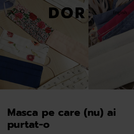
Sari
Sari
la
la
English
meniu
conținut
Masca pe care (nu) ai
purtat-o