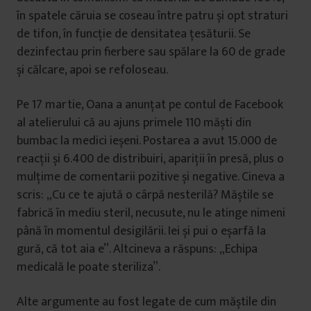
în spatele căruia se coseau între patru și opt straturi
de tifon, în funcție de densitatea țesăturii. Se
dezinfectau prin fierbere sau spălare la 60 de grade
și călcare, apoi se refoloseau.
Pe 17 martie, Oana a anunțat pe contul de Facebook
al atelierului că au ajuns primele 110 măști din
bumbac la medici ieșeni. Postarea a avut 15.000 de
reacții și 6.400 de distribuiri, apariții în presă, plus o
mulțime de comentarii pozitive și negative. Cineva a
scris: „Cu ce te ajută o cârpă nesterilă? Măștile se
fabrică în mediu steril, necusute, nu le atinge nimeni
până în momentul desigilării. Iei și pui o eșarfă la
gură, că tot aia e”. Altcineva a răspuns: „Echipa
medicală le poate steriliza”.
Alte argumente au fost legate de cum măștile din