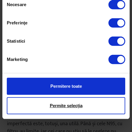
strănut, tuse și vorbire precipitată.
Necesare
e
l
Cercetările de până acum, spune Huang, dovedesc că
e
Preferinţe
virusul se transmite cu precădere prin particule mai
c
mari decât aerosolii. Așa că nu se știe în ce măsură
ț
măștile N95/FFP2, care filtrează și aerosolii, sunt mai
i
Statistici
folositoare decât cele chirurgicale (masca N95 are
a
filtru care reține 95% dintre impurități – de aici și
c
Marketing
denumirea; echivalentul european e FFP2).
o
n
Dacă un om tușește la o distanță de 2 metri de altul,
s
i
explică biologul, ținând seama de viteza cu care
Permitere toate
m
călătoresc particulele când strănutăm sau tușim,
ț
virusul poate fi împiedicat numai când există și o
ă
Permite selecția
mască de protecție, inclusiv din materiale precum
m
bumbacul. De asta, e de părere că o mască
â
imperfectă este, totuși, una utilă. Până și cele N95, cu
n
filtru, au limite, iar cei care nu știu să le regleze nu