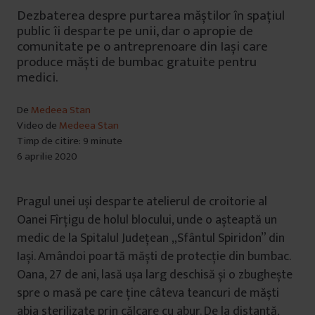
Dezbaterea despre purtarea măștilor în spațiul
public îi desparte pe unii, dar o apropie de
comunitate pe o antreprenoare din Iași care
produce măști de bumbac gratuite pentru
medici.
De
Medeea Stan
Video de
Medeea Stan
Timp de citire: 9 minute
6 aprilie 2020
Pragul unei uși desparte atelierul de croitorie al
Oanei Fîrțigu de holul blocului, unde o așteaptă un
medic de la Spitalul Județean „Sfântul Spiridon” din
Iași. Amândoi poartă măști de protecție din bumbac.
Oana, 27 de ani, lasă ușa larg deschisă și o zbughește
spre o masă pe care ține câteva teancuri de măști
abia sterilizate prin călcare cu abur. De la distanță,