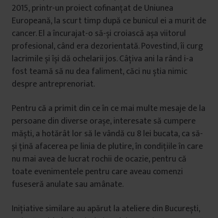
2015, printr-un proiect cofinanțat de Uniunea
Europeană, la scurt timp după ce bunicul ei a murit de
cancer. El a încurajat-o să-și croiască așa viitorul
profesional, când era dezorientată. Povestind, îi curg
lacrimile și își dă ochelarii jos. Câțiva ani la rând i-a
fost teamă să nu dea faliment, căci nu știa nimic
despre antreprenoriat.
Pentru că a primit din ce în ce mai multe mesaje de la
persoane din diverse orașe, interesate să cumpere
măști, a hotărât lor să le vândă cu 8 lei bucata, ca să-
și țină afacerea pe linia de plutire, în condițiile în care
nu mai avea de lucrat rochii de ocazie, pentru că
toate evenimentele pentru care aveau comenzi
fuseseră anulate sau amânate.
Inițiative similare au apărut la ateliere din București,