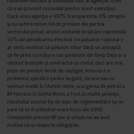
resursele limitate și domeniul vast al agenției, cred
că e un procent rezonabil pentru acest exercițiu).
Dacă acea agenție e 100% transparentă, 0% coruptă
şi nu suferă niciun fel de presiuni din partea
sectorului privat, atunci costurile încălcării reprezintă
50% din penalizarea efectivă. Un poluator raţional s-
ar simţi motivat să polueze, chiar dacă se aşteaptă
să fie prins cu mâţa-n sac jumătate din timp. Deja şi-a
obţinut licenţele şi contractul cu statul, deci are mai
puţin de pierdut decât de câştigat. Asta nu e o
problemă specifică ţărilor bogate, sărace sau cu
venituri medii. În Statele Unite, scurgerea de petrol a
BP Horizon în Golful Mexic a fost, în multe privinţe,
rezultatul acestui tip de eşec de reglementare (şi nu
pare să se fi schimbat mare lucru din 2010).
Companiile precum BP pur şi simplu nu au avut
motive să-şi respecte obligaţiile.