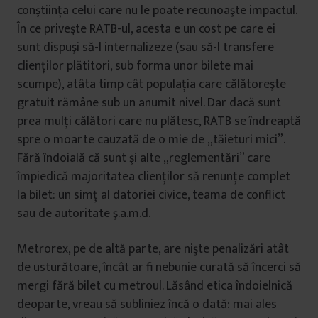
conştiinţa celui care nu le poate recunoaşte impactul.
În ce priveşte RATB-ul, acesta e un cost pe care ei
sunt dispuşi să-l internalizeze (sau să-l transfere
clienţilor plătitori, sub forma unor bilete mai
scumpe), atâta timp cât populaţia care călătoreşte
gratuit rămâne sub un anumit nivel. Dar dacă sunt
prea mulţi călători care nu plătesc, RATB se îndreaptă
spre o moarte cauzată de o mie de „tăieturi mici”.
Fără îndoială că sunt şi alte „reglementări” care
împiedică majoritatea clienţilor să renunţe complet
la bilet: un simţ al datoriei civice, teama de conflict
sau de autoritate ş.a.m.d.
Metrorex, pe de altă parte, are nişte penalizări atât
de usturătoare, încât ar fi nebunie curată să încerci să
mergi fără bilet cu metroul. Lăsând etica îndoielnică
deoparte, vreau să subliniez încă o dată: mai ales