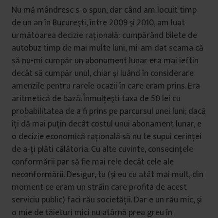
Nu mă mândresc s-o spun, dar când am locuit timp
de un an în Bucureşti, între 2009 şi 2010, am luat
următoarea decizie raţională: cumpărând bilete de
autobuz timp de mai multe luni, mi-am dat seama că
să nu-mi cumpăr un abonament lunar era mai ieftin
decât să cumpăr unul, chiar şi luând în considerare
amenzile pentru rarele ocazii în care eram prins. Era
aritmetică de bază. Înmulţeşti taxa de 50 lei cu
probabilitatea de a fi prins pe parcursul unei luni; dacă
îţi dă mai puţin decât costul unui abonament lunar, e
o decizie economică raţională să nu te supui cerinţei
de a-ţi plăti călătoria. Cu alte cuvinte, consecinţele
conformării par să fie mai rele decât cele ale
neconformării. Desigur, tu (şi eu cu atât mai mult, din
moment ce eram un străin care profita de acest
serviciu public) faci rău societăţii. Dar e un rău mic, şi
o mie de tăieturi mici nu atârnă prea greu în