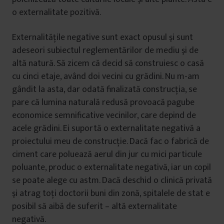
o externalitate pozitivă.
Externalităţile negative sunt exact opusul şi sunt
adeseori subiectul reglementărilor de mediu şi de
altă natură. Să zicem că decid să construiesc o casă
cu cinci etaje, având doi vecini cu grădini. Nu m-am
gândit la asta, dar odată finalizată construcţia, se
pare că lumina naturală redusă provoacă pagube
economice semnificative vecinilor, care depind de
acele grădini. Ei suportă o externalitate negativă a
proiectului meu de construcţie. Dacă fac o fabrică de
ciment care poluează aerul din jur cu mici particule
poluante, produc o externalitate negativă, iar un copil
se poate alege cu astm. Dacă deschid o clinică privată
şi atrag toţi doctorii buni din zonă, spitalele de stat e
posibil să aibă de suferit – altă externalitate
negativă.