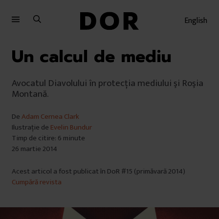
Sari
Sari
la
la
English
meniu
conținut
Un calcul de mediu
Avocatul Diavolului în protecţia mediului şi Roşia
Montană.
De
Adam Cernea Clark
Ilustrație de
Evelin Bundur
Timp de citire: 6 minute
26 martie 2014
Acest articol a fost publicat în DoR #15 (primăvară 2014)
Cumpără revista