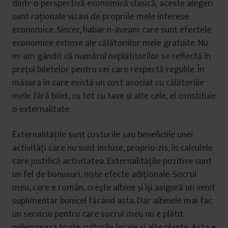
dintr-o perspectivă economică clasică, aceste alegeri
sunt raţionale vizavi de propriile mele interese
economice. Sincer, habar n-aveam care sunt efectele
economice extinse ale călătoriilor mele gratuite. Nu
m-am gândit că numărul neplătitorilor se reflectă în
preţul biletelor pentru cei care respectă regulile. În
măsura în care există un cost asociat cu călătoriile
mele fără bilet, cu tot cu taxe şi alte cele, el constituie
o externalitate.
Externalităţile sunt costurile sau beneficiile unei
activităţi care nu sunt incluse, propriu-zis, în calculele
care justifică activitatea. Externalităţile pozitive sunt
un fel de bonusuri, nişte efecte adiţionale. Socrul
meu, care e român, creşte albine şi îşi asigură un venit
suplimentar bunicel făcând asta. Dar albinele mai fac
un serviciu pentru care socrul meu nu e plătit:
polenizează toate culturile locale şi alte plante. Asta e