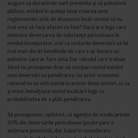
asigure că dezastrele sunt prevenite şi că poluatorii
plătesc, evitând în acelaşi timp crearea unor
reglementări atât de draconice încât nimeni să nu
mai vrea să facă afaceri cu tine? Dacă ai o lege care
interzice deversarea de substanțe periculoase în
mediul înconjurător, vrei ca costurile deversării să fie
mai mari decât beneficiile de care s-ar bucura un
poluator care ar face asta. Dar calculul care trebuie
făcut nu presupune doar să compari costul evitării
unei deversări cu penalizarea. Un actor economic
raţional nu se uită numai la aceste două costuri, ci, ca
şi mine, înmulţeşte costul încălcării legii cu
probabilitatea de a plăti penalizarea.
Să presupunem, optimist, că agenţia de mediu prinde
50% din deversările periculoase (poate pare o
estimare pesimistă, dar, luând în considerare