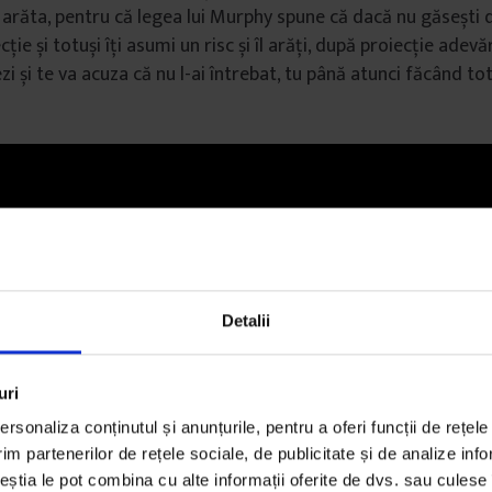
ți arăta, pentru că legea lui Murphy spune că dacă nu găsești 
cție și totuși îți asumi un risc și îl arăți, după proiecție adevă
zi și te va acuza că nu l-ai întrebat, tu până atunci făcând tot 
Detalii
uri
rsonaliza conținutul și anunțurile, pentru a oferi funcții de rețele
im partenerilor de rețele sociale, de publicitate și de analize info
ceștia le pot combina cu alte informații oferite de dvs. sau culese î