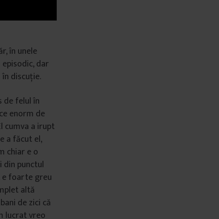
r, în unele
l episodic, dar
 în discuție.
 de felul în
face enorm de
El cumva a irupt
e a făcut el,
m chiar e o
i din punctul
, e foarte greu
mplet altă
bani de zici că
am lucrat vreo