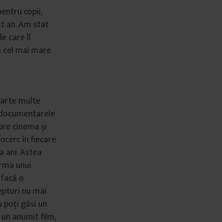
pentru copii,
st an. Am stat
e care îl
i cel mai mare
foarte multe
cu documentarele
pre cinema și
Încerc în fiecare
a ani. Astea
urma unui
 facă o
epturi nu mai
u poți găsi un
u un anumit film,