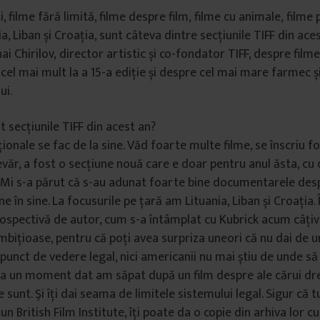
 filme fără limită, filme despre film, filme cu animale, filme 
ia, Liban și Croația, sunt câteva dintre secțiunile TIFF din ace
i Chirilov, director artistic și co-fondator TIFF, despre filmel
el mai mult la a 15-a ediție și despre cel mai mare farmec ș
ui.
 secțiunile TIFF din acest an?
ționale se fac de la sine. Văd foarte multe filme, se înscriu 
adevăr, a fost o secțiune nouă care e doar pentru anul ăsta, 
 Mi s-a părut că s-au adunat foarte bine documentarele des
e în sine. La focusurile pe țară am Lituania, Liban și Croația. 
ospectivă de autor, cum s-a întâmplat cu Kubrick acum câțiv
mbițioase, pentru că poți avea surpriza uneori că nu dai de 
 punct de vedere legal, nici americanii nu mai știu de unde să
La un moment dat am săpat după un film despre ale cărui dr
 sunt. Şi îți dai seama de limitele sistemului legal. Sigur că t
un British Film Institute, îți poate da o copie din arhiva lor c