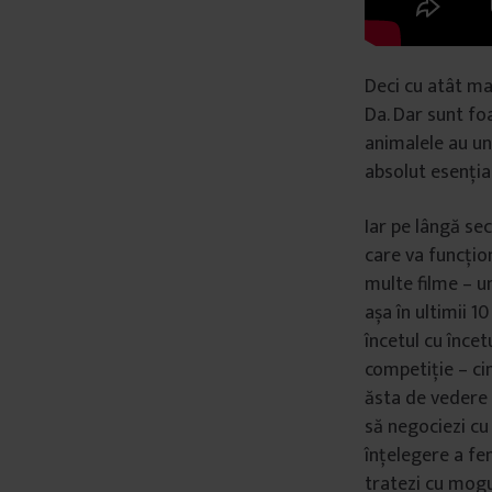
Deci cu atât ma
Da. Dar sunt foa
animalele au un 
absolut esenția
Iar pe lângă se
care va funcțio
multe filme – un
așa în ultimii 1
încetul cu încet
competiție – cin
ăsta de vedere e
să negociezi cu
înțelegere a fen
tratezi cu mogul