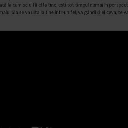
tă la cum se uită el la tine, ești tot timpul numai în perspecti
lul ăla se va uita la tine într-un fel, va gândi și el ceva, te v