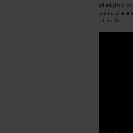
gândești nicioda
â
seama că și anima
n
într-un fel.
t
u
l
u
i