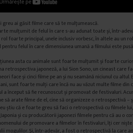
i greu ai găsit filme care să te mulțumească.
rte mulțumit de felul în care s-au adunat toate și, într-adevă
rol foarte principal, unele inclusiv vorbesc, în altele au un ro
l pentru felul în care dimensiunea umană a filmului este pusă
cțiunea asta cu animale sunt foarte mulțumit și foarte curios
na retrospectiva japoneză, a lui Sion Sono, un cineast care 
eori face și cinci filme pe an și nu seamănă niciunul cu altul. 
0 ani, sunt foarte mulți care încă nu au văzut multe filme din c
ul a început să fie recunoscut și promovat de festivaluri. Acu
e să arate filme de el, cine să organizeze o retrospectivă – ș
u știu că e foarte greu să faci o retrospectivă cu filmele lui
 Japonia și cu producătorii japonezi filmele pentru că au o co
omenului de promovare a filmelor în festivaluri, îți cer niște 
ii mogulilor. Şi, într-adevăr, a fost o retrospectivă la care 