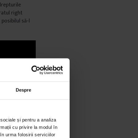
drepturile
ratul right
posibilul să-l
Despre
 sociale și pentru a analiza
rmații cu privire la modul în
n urma folosirii serviciilor