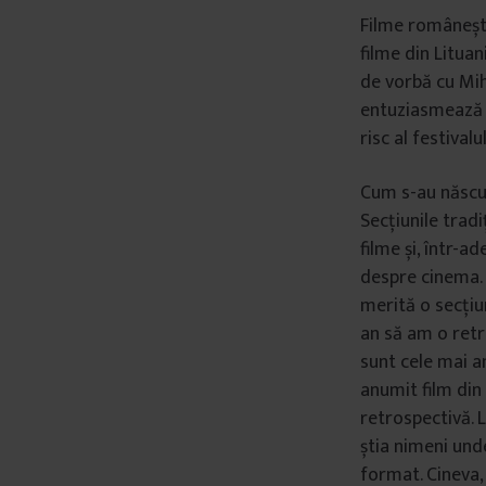
Filme românești,
filme din Lituan
de vorbă cu Miha
entuziasmează c
risc al festivalul
Cum s-au născut
Secțiunile tradi
filme și, într-
despre cinema.
merită o secțiun
an să am o retr
sunt cele mai a
anumit film din
retrospectivă. 
știa nimeni unde
format. Cineva, 