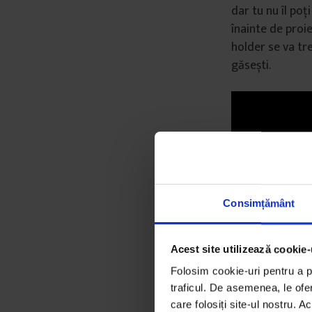
dar tu nu îl po
înainte de proie
holder se va tre
găsești.
Consimțământ
Acest site utilizează cookie-
Folosim cookie-uri pentru a pe
traficul. De asemenea, le ofer
care folosiți site-ul nostru. A