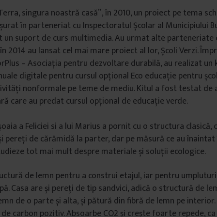
Terra, singura noastră casă”, în 2010, un proiect pe tema sc
șurat în parteneriat cu Inspectoratul Școlar al Municipiului B
t un suport de curs multimedia. Au urmat alte parteneriate cu
r în 2014 au lansat cel mai mare proiect al lor, Școli Verzi. Î
orPlus – Asociația pentru dezvoltare durabilă, au realizat un 
uale digitale pentru cursul opțional Eco educație pentru școli
ivități nonformale pe teme de mediu. Kitul a fost testat de
ară care au predat cursul opțional de educație verde.
ia a Feliciei si a lui Marius a pornit cu o structura clasică, c
și pereți de cărămidă la parter, dar pe măsură ce au înaintat 
tudieze tot mai mult despre materiale și soluții ecologice.
ructură de lemn pentru a construi etajul, iar pentru umpluturi
pă. Casa are și pereți de tip sandvici, adică o structură de l
mn de o parte și alta, și pătură din fibră de lemn pe interior
d de carbon pozitiv. Absoarbe CO2 și crește foarte repede, c