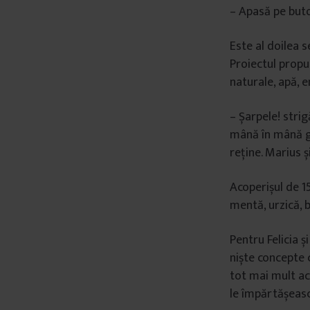
– Apasă pe but
Este al doilea 
Proiectul propu
naturale, apă, e
– Șarpele! strig
mână în mână gă
reține. Marius ș
Acoperișul de 1
mentă, urzică, 
Pentru Felicia ș
niște concepte 
tot mai mult ace
le împărtășească