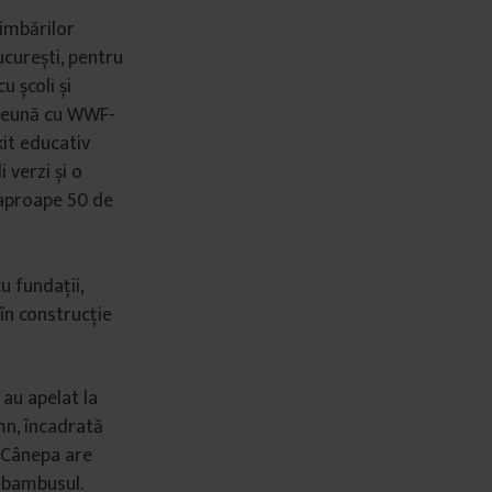
himbărilor
ucurești, pentru
 școli și
mpreună cu WWF-
kit educativ
 verzi și o
 aproape 50 de
u fundații,
în construcție
 au apelat la
emn, încadrată
. Cânepa are
a bambusul.