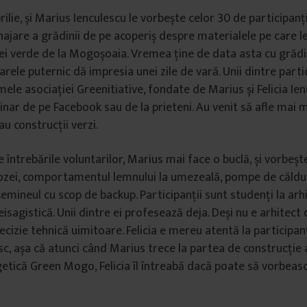
ilie, și Marius Ienculescu le vorbește celor 30 de participanț
ajare a grădinii de pe acoperiș despre materialele pe care le
ei verde de la Mogoșoaia. Vremea ține de data asta cu grădin
arele puternic dă impresia unei zile de vară. Unii dintre parti
le asociației Greenitiative, fondate de Marius și Felicia Iencu
inar de pe Facebook sau de la prieteni. Au venit să afle mai 
u construcții verzi.
e întrebările voluntarilor, Marius mai face o buclă, și vorbeș
lozei, comportamentul lemnului la umezeală, pompe de căldu
emineul cu scop de backup. Participanții sunt studenți la arh
sagistică. Unii dintre ei profesează deja. Deși nu e arhitect 
cizie tehnică uimitoare. Felicia e mereu atentă la participanți
sc, așa că atunci când Marius trece la partea de construcție 
getică Green Mogo, Felicia îl întreabă dacă poate să vorbeas