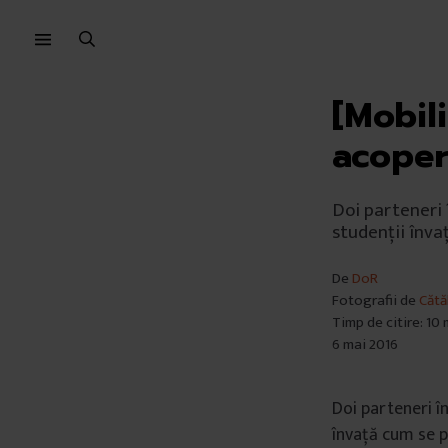
Sari
Sari
la
la
meniu
conținut
[Mobil
acoper
Doi parteneri î
studenții înv
De
DoR
Fotografii de
Cătă
Timp de citire: 10
6 mai 2016
Doi parteneri în
învață cum se p