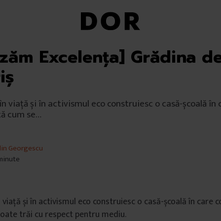
izăm Excelența] Grădina d
iș
n viață și în activismul eco construiesc o casă-școală în c
ață cum se…
lin Georgescu
 minute
 viață și în activismul eco construiesc o casă-școală în care co
oate trăi cu respect pentru mediu.