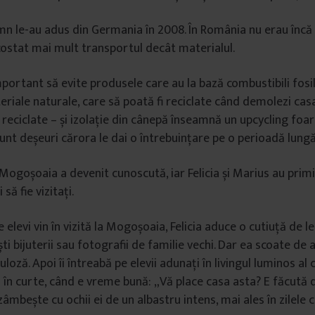
mn le-au adus din Germania în 2008. În România nu erau încă 
a costat mai mult transportul decât materialul.
portant să evite produsele care au la bază combustibili fosili
riale naturale, care să poată fi reciclate când demolezi casa
 reciclate – și izolație din cânepă înseamnă un upcycling foar
unt deșeuri cărora le dai o întrebuințare pe o perioadă lungă
Mogoșoaia a devenit cunoscută, iar Felicia și Marius au prim
 să fie vizitați.
elevi vin în vizită la Mogoșoaia, Felicia aduce o cutiuță de l
ti bijuterii sau fotografii de familie vechi. Dar ea scoate de
uloză. Apoi îi întreabă pe elevii adunați în livingul luminos al 
în curte, când e vreme bună: „Vă place casa asta? E făcută d
 zâmbește cu ochii ei de un albastru intens, mai ales în zilele 