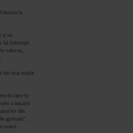
folosite la
 și să
. Să folosești
te valoros,
.
it tot mai multe
emn în care te
 acolo o bucată
casei lor din
in gunoaie”,
cu soare.