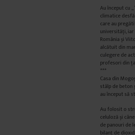
â
Au început cu „
n
climatice desfă
t
care au pregăti
u
universități, ia
l
România și Viit
u
alcătuit din man
i
culegere de act
profesori din ț
***
Casa din Mogoșoa
stâlp de beton 
au început să s
Au folosit o st
celuloză și câne
de panouri de le
bilanț de dioxi