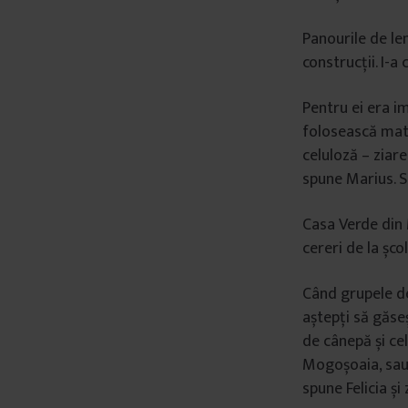
Panourile de le
construcții. I-
Pentru ei era im
folosească mate
celuloză – ziare
spune Marius. S
Casa Verde din 
cereri de la școli
Când grupele de 
aștepți să găseș
de cânepă și cel
Mogoșoaia, sau 
spune Felicia și