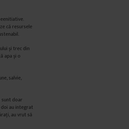
eenitiative.
ze că resursele
ustenabil.
lui și trec din
ă apa și o
ne, salvie,
u sunt doar
 doi au integrat
ărați, au vrut să