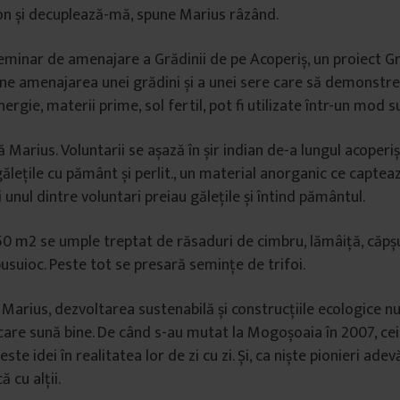
on și decuplează-mă, spune Marius râzând.
seminar de amenajare a Grădinii de pe Acoperiș, un proiect Gr
ne amenajarea unei grădini și a unei sere care să demonstre
nergie, materii prime, sol fertil, pot fi utilizate într-un mod s
ă Marius. Voluntarii se așază în șir indian de-a lungul acoperișu
lețile cu pământ și perlit., un material anorganic ce capteaz
i unul dintre voluntari preiau gălețile și întind pământul.
50 m2 se umple treptat de răsaduri de cimbru, lămâiță, căpșu
busuioc. Peste tot se presară semințe de trifoi.
i Marius, dezvoltarea sustenabilă și construcțiile ecologice n
care sună bine. De când s-au mutat la Mogoșoaia în 2007, cei
ste idei în realitatea lor de zi cu zi. Și, ca niște pionieri adev
 cu alții.