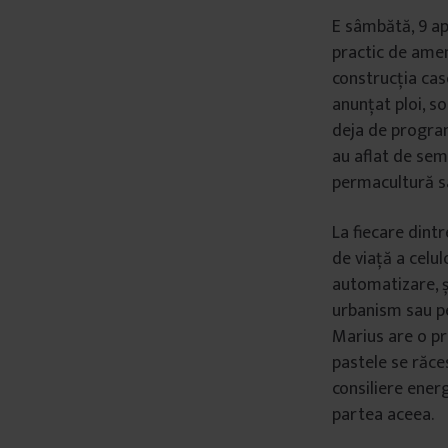
E sâmbătă, 9 apr
practic de amen
construcția cas
anunțat ploi, so
deja de programe
au aflat de sem
permacultură sa
La fiecare dintr
de viață a celu
automatizare, ș
urbanism sau pei
Marius are o pre
pastele se răce
consiliere ener
partea aceea.