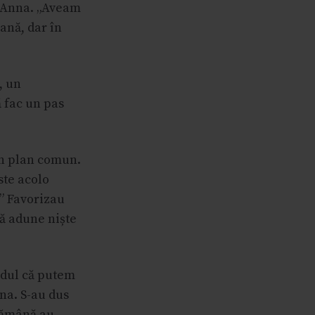
e Anna. „Aveam
ană, dar în
, un
ă fac un pas
 în plan comun.
ste acolo
.” Favorizau
să adune niște
ndul că putem
nna. S-au dus
ptămână au