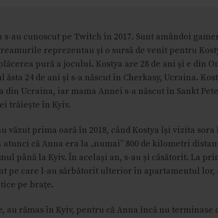
a s-au cunoscut pe Twitch în 2017. Sunt amândoi gamer
reamurile reprezentau și o sursă de venit pentru Kos
 plăcerea pură a jocului. Kostya are 28 de ani și e din O
 ăsta 24 de ani și s-a născut în Cherkasy, Ucraina. Kos
ra din Ucraina, iar mama Annei s-a născut în Sankt Pet
i trăiește în Kyiv.
-au văzut prima oară în 2018, când Kostya își vizita sora
 atunci că Anna era la „numai” 800 de kilometri distanț
ul până la Kyiv. În același an, s-au și căsătorit. La pri
 pe care l-au sărbătorit ulterior în apartamentul lor, 
ntice pe brațe.
, au rămas în Kyiv, pentru că Anna încă nu terminase c