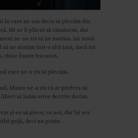
l în care ne-am decis să plecăm din
ară. Mi-ar fi plăcut să rămânem, dar
ameni ne-au zis să ne mutăm. Iar nouă
l să ne mutăm într-o altă țară, dacă tot
, chiar foarte bucuros.
mul care ne-a zis să plecăm.
mul. Mama ne-a zis că ar prefera să
liberi să luăm orice decizie dorim.
rat și ea să plece, cu noi, dar își are
aibă grijă, deci nu poate.