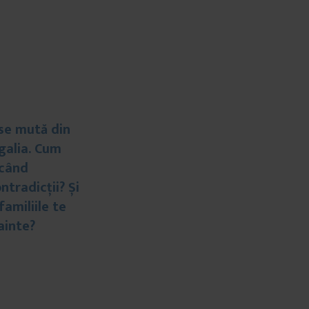
 se mută din
galia. Cum
 când
ntradicții? Și
familiile te
nainte?