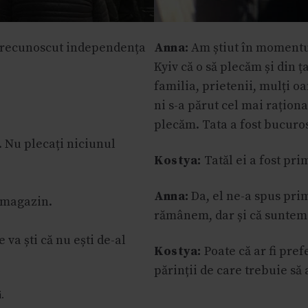
a recunoscut independența
Anna:
Am știut în momentu
Kyiv că o să plecăm și din ț
familia, prietenii, mulți o
ni s-a părut cel mai raționa
plecăm. Tata a fost bucuros
i. Nu plecați niciunul
Kostya:
Tatăl ei a fost pri
Anna:
Da, el ne-a spus pri
 magazin.
rămânem, dar și că suntem 
 va ști că nu ești de-al
Kostya:
Poate că ar fi prefe
părinții de care trebuie să 
.