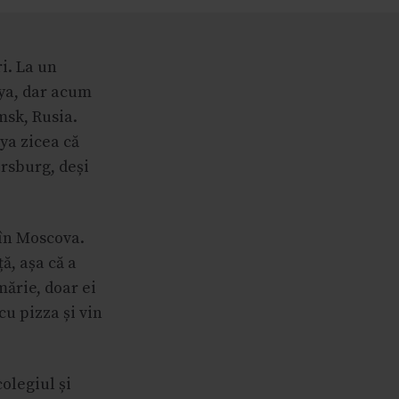
i. La un
tya, dar acum
msk, Rusia.
tya zicea că
ersburg, deși
 în Moscova.
ă, așa că a
mărie, doar ei
cu pizza și vin
olegiul și