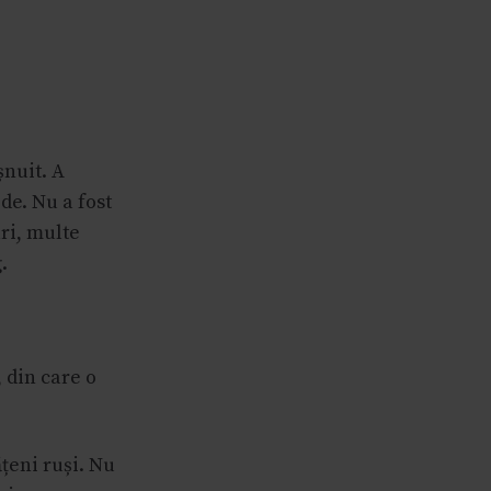
șnuit. A
de. Nu a fost
ri, multe
.
 din care o
ățeni ruși. Nu