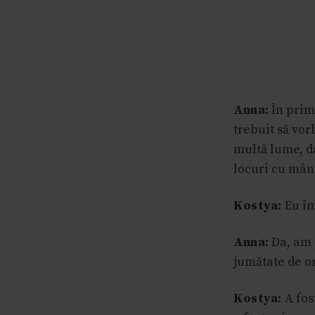
Anna:
În prim
trebuit să vor
multă lume, da
locuri cu mânc
Kostya:
Eu îm
Anna:
Da, am 
jumătate de oră
Kostya:
A fos