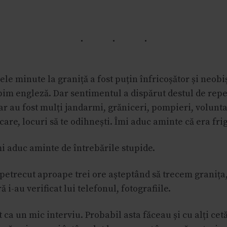
ele minute la graniță a fost puțin înfricoșător și neobi
bim engleză. Dar sentimentul a dispărut destul de repe
r au fost mulți jandarmi, grăniceri, pompieri, volunta
are, locuri să te odihnești. Îmi aduc aminte că era frig
i aduc aminte de întrebările stupide.
petrecut aproape trei ore așteptând să trecem granița,
 i-au verificat lui telefonul, fotografiile.
t ca un mic interviu. Probabil asta făceau și cu alți cet