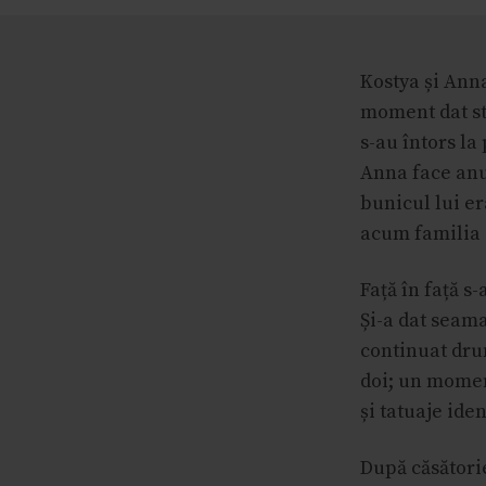
Kostya și Ann
moment dat st
s-au întors la
Anna face anul
bunicul lui e
acum familia e
Față în față s
Și-a dat seama
continuat drum
doi; un moment
și tatuaje ide
După căsătorie