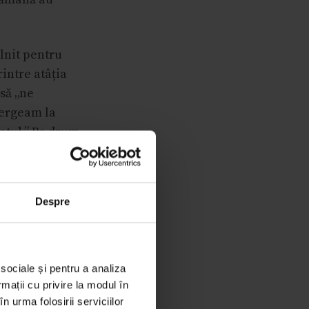
âlnit pentru
rintre atâția
asă „ne
mergeam la
otul.” Pe drum
100%
Despre
cute acasă, pe
e intimitate
construit din
 sociale și pentru a analiza
rmații cu privire la modul în
n urma folosirii serviciilor