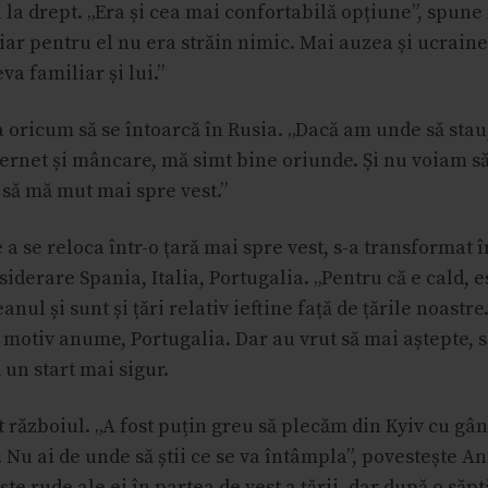
 la drept. „Era și cea mai confortabilă opțiune”, spun
iar pentru el nu era străin nimic. Mai auzea și ucraine
va familiar și lui.”
 oricum să se întoarcă în Rusia. „Dacă am unde să stau
ternet și mâncare, mă simt bine oriunde. Și nu voiam s
 să mă mut mai spre vest.”
 a se reloca într-o țară mai spre vest, s-a transformat
siderare Spania, Italia, Portugalia. „Pentru că e cald, e
nul și sunt și țări relativ ieftine față de țările noastre
n motiv anume, Portugalia. Dar au vrut să mai aștepte, 
ă un start mai sigur.
 războiul. „A fost puțin greu să plecăm din Kyiv cu gâ
 Nu ai de unde să știi ce se va întâmpla”, povestește A
iște rude ale ei în partea de vest a țării, dar după o să