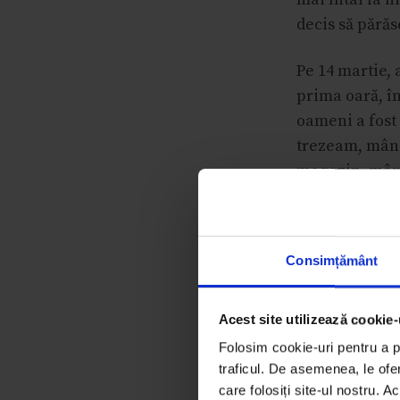
decis să părăs
Pe 14 martie, 
prima oară, în
oameni a fost 
trezeam, mânc
magazin, mânc
însă, s-a sch
comunicare.”
Consimțământ
NOTĂ: Unele fo
drum sau primi
poveștii lor, 
Acest site utilizează cookie-
detalii în car
Folosim cookie-uri pentru a pe
traficul. De asemenea, le ofer
care folosiți site-ul nostru. A