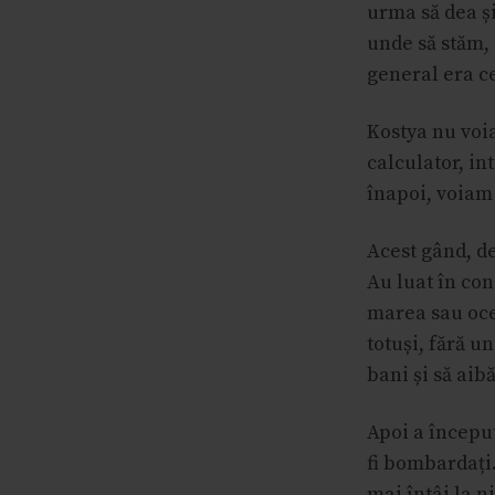
urma să dea și
unde să stăm, 
general era ce
Kostya nu voia
calculator, in
înapoi, voiam
Acest gând, de
Au luat în con
marea sau ocea
totuși, fără u
bani și să aib
Apoi a început
fi bombardați.
mai întâi la n