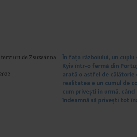
În fața războiului, un cuplu
interviuri de Zsuzsánna
Kyiv într‐o fermă din Portu
arată o astfel de călătorie
2022
realitatea e un cumul de co
cum privești în urmă, când 
îndeamnă să privești tot î