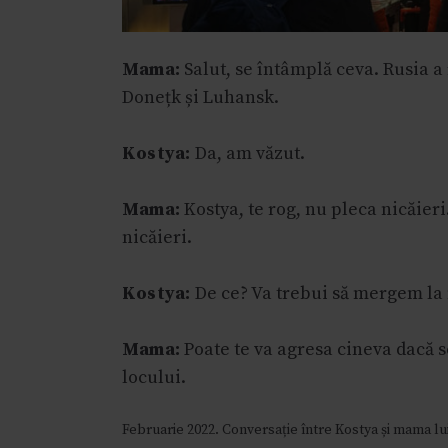
â
n
Mama:
Salut, se întâmplă ceva. Rusia 
t
u
Donețk și Luhansk.
l
u
Kostya:
Da, am văzut.
i
Mama:
Kostya, te rog, nu pleca nicăier
nicăieri.
Kostya:
De ce? Va trebui să mergem la
Mama:
Poate te va agresa cineva dacă se
locului.
Februarie 2022. Conversație între Kostya și mama lui