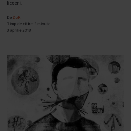
i
liceeni.
De
DoR
Timp de citire: 3 minute
3 aprilie 2018