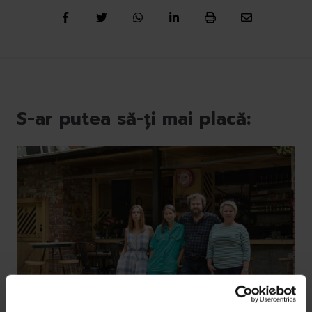
S-ar putea să-ți mai placă: