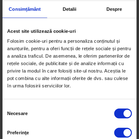
Consimțământ
Detalii
Despre
Acest site utilizează cookie-uri
Actualizator
,
Parteneriate
J’ai Bistrot: Cum crești din Târgu
Folosim cookie-uri pentru a personaliza conținutul și
Mureș spre Capitală?
anunțurile, pentru a oferi funcții de rețele sociale și pentru
a analiza traficul. De asemenea, le oferim partenerilor de
„Un bar pentru sufletul nostru, să avem noi și
rețele sociale, de publicitate și de analize informații cu
prietenii unde să bem.”
privire la modul în care folosiți site-ul nostru. Aceștia le
pot combina cu alte informații oferite de dvs. sau culese
De
DoR
în urma folosirii serviciilor lor.
Fotografii de
Cătălin Georgescu
Timp de citire: 7 minute
24 iulie 2019
S
Necesare
e
l
e
Preferinţe
c