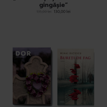
gingășie”
130,00
lei
135,00
lei