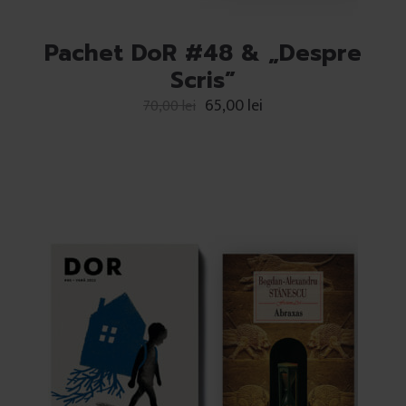
Pachet DoR #48 & „Despre
Scris”
65,00
lei
70,00
lei