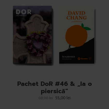
Pachet DoR #46 & „Ia o
piersică”
55,00
lei
60,00
lei