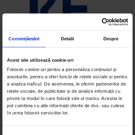
Consimțământ
Detalii
Despre
Acest site utilizează cookie-uri
Folosim cookie-uri pentru a personaliza conținutul și
anunțurile, pentru a oferi funcții de rețele sociale și pentru
a analiza traficul. De asemenea, le oferim partenerilor de
rețele sociale, de publicitate și de analize informații cu
privire la modul în care folosiți site-ul nostru. Aceștia le
Regândește
pot combina cu alte informații oferite de dvs. sau culese
în urma folosirii serviciilor lor.
40,00
lei
S