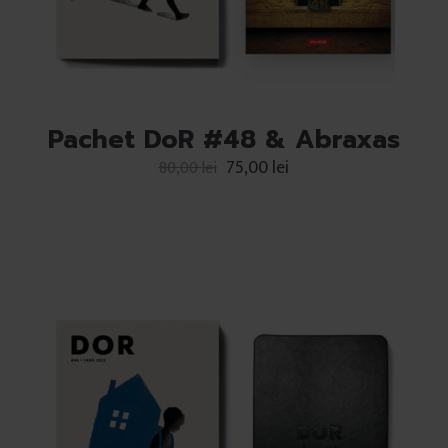
Pachet DoR #48 & Abraxas
75,00
lei
80,00
lei