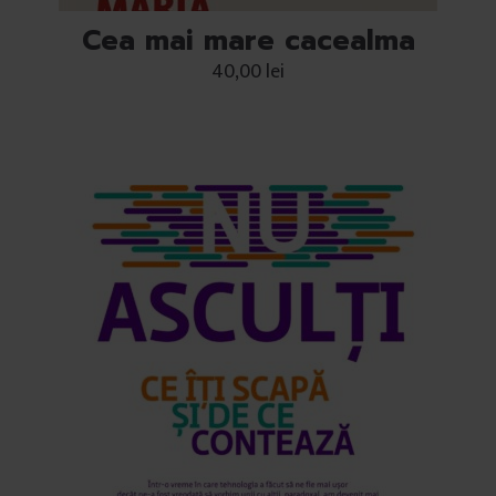
Cea mai mare cacealma
40,00
lei