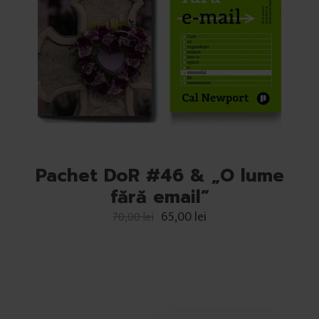
Pachet DoR #46 & „O lume
fără email”
65,00
lei
70,00
lei