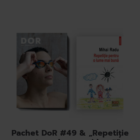
Pachet DoR #49 & „Repetiție