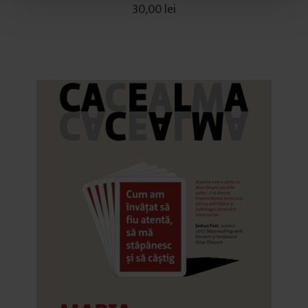
t
30,00
lei
u
l
u
i