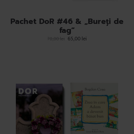
Pachet DoR #46 & „Bureți de
fag”
65,00
lei
70,00
lei