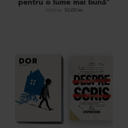
pentru o lume mai bună”
50,00
lei
55,00
lei