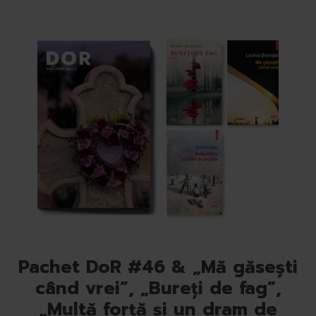
Pachet DoR #46 & „Mă găsești
când vrei”, „Bureți de fag”,
„Multă forță și un dram de