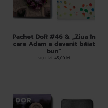
Pachet DoR #46 & „Ziua în
care Adam a devenit băiat
bun”
45,00
lei
50,00
lei