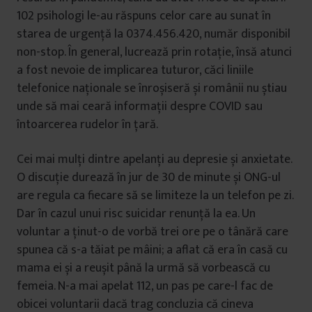
102 psihologi le-au răspuns celor
care au sunat în
starea de urgență la 0374.456.420, număr disponibil
non-stop. În general, lucrează prin rotație, însă atunci
a fost nevoie de implicarea tuturor, căci liniile
telefonice naționale se înroșiseră și românii nu știau
unde să mai ceară informații despre COVID sau
întoarcerea rudelor în țară.
Cei mai mulți dintre apelanți au depresie și anxietate.
O discuție durează în jur de 30 de minute și ONG-ul
are regula ca fiecare să se limiteze la un telefon pe zi.
Dar în cazul unui risc suicidar renunță la ea. Un
voluntar a ținut-o de vorbă trei ore pe o tânără care
spunea că s-a tăiat pe mâini; a aflat că era în casă cu
mama ei și a reușit până la urmă să vorbească cu
femeia. N-a mai apelat 112, un pas pe care-l fac de
obicei voluntarii dacă trag concluzia că cineva