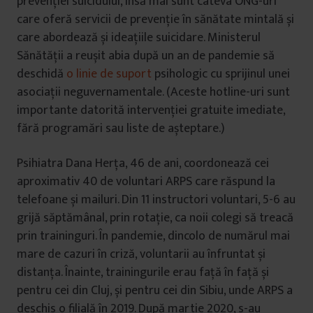
prevenției suicidului, însă mai sunt câteva ONG-uri
care oferă servicii de prevenție în sănătate mintală și
care abordează și ideațiile suicidare. Ministerul
Sănătății a reușit abia după un an de pandemie să
deschidă
o linie de suport
psihologic cu sprijinul unei
asociații neguvernamentale. (Aceste hotline-uri sunt
importante datorită intervenției gratuite imediate,
fără programări sau liste de așteptare.)
Psihiatra Dana Herța, 46 de ani, coordonează cei
aproximativ 40 de voluntari ARPS care răspund la
telefoane și mailuri. Din 11 instructori voluntari, 5-6 au
grijă săptămânal, prin rotație, ca noii colegi să treacă
prin traininguri. În pandemie, dincolo de numărul mai
mare de cazuri în criză, voluntarii au înfruntat și
distanța. Înainte, trainingurile erau față în față și
pentru cei din Cluj, și pentru cei din Sibiu, unde ARPS a
deschis o filială în 2019. După martie 2020, s-au