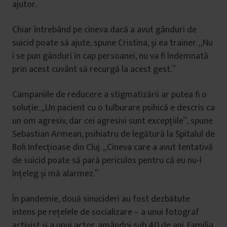
ajutor.
Chiar întrebând pe cineva dacă a avut gânduri de
suicid poate să ajute, spune Cristina, și ea trainer. „Nu
i se pun gânduri în cap persoanei, nu va fi îndemnată
prin acest cuvânt să recurgă la acest gest.”
Campaniile de reducere a stigmatizării ar putea fi o
soluție. „Un pacient cu o tulburare psihică e descris ca
un om agresiv, dar cei agresivi sunt excepțiile”, spune
Sebastian Armean, psihiatru de legătură la Spitalul de
Boli Infecțioase din Cluj. „Cineva care a avut tentativă
de suicid poate să pară periculos pentru că eu nu-l
înțeleg și mă alarmez.”
În pandemie, două sinucideri au fost dezbătute
intens pe rețelele de socializare – a unui fotograf
activist și a unui actor, amândoi sub 40 de ani. Familia