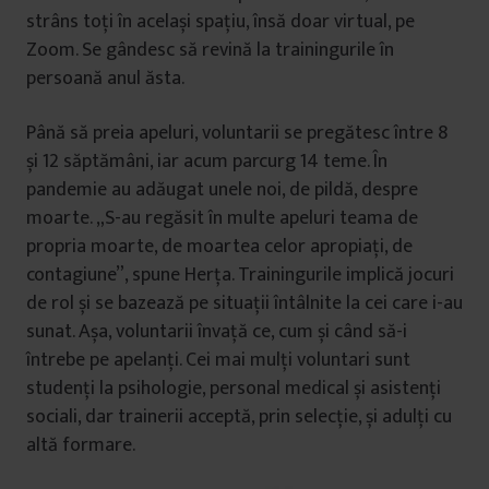
strâns toți în același spațiu, însă doar virtual, pe
Zoom. Se gândesc să revină la trainingurile în
persoană anul ăsta.
Până să preia apeluri, voluntarii se pregătesc între 8
și 12 săptămâni, iar acum parcurg 14 teme. În
pandemie au adăugat unele noi, de pildă, despre
moarte. „S-au regăsit în multe apeluri teama de
propria moarte, de moartea celor apropiați, de
contagiune”, spune Herța. Trainingurile implică jocuri
de rol și se bazează pe situații întâlnite la cei care i-au
sunat. Așa, voluntarii învață ce, cum și când să-i
întrebe pe apelanți. Cei mai mulți voluntari sunt
studenți la psihologie, personal medical și asistenți
sociali, dar trainerii acceptă, prin selecție, și adulți cu
altă formare.