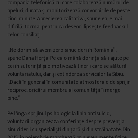
compania telefonică cu care colaborează numărul de
apeluri, durata și monitorizează convorbirile de peste
cinci minute. Aprecierea calitativă, spune ea, e mai
dificilă, tocmai pentru că deseori lipsește feedbackul
celor consiliați.
„Ne dorim să avem zero sinucideri în România”,
spune Dana Herța. Pe ea o mână dorința să-i ajute pe
cei în suferință și o motivează tinerii care se alătură
voluntariatului, dar și extinderea serviciilor la Sibiu.
„Dacă în general în comunitate atmosfera e de sprijin
reciproc, oricărui membru al comunității îi merge
bine.”
Pe lângă sprijinul psihologic la linia antisuicid,
voluntarii organizează conferințe despre prevenția
sinuciderii cu specialiști din țară și din străinătate. Din
2015, în noiembrie marchează prin evenimente fizice