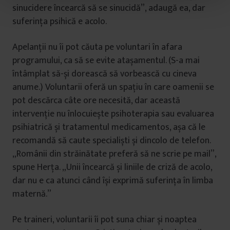
t
sinucidere încearcă să se sinucidă”, adaugă ea, dar
u
suferința psihică e acolo.
l
u
Apelanții nu îi pot căuta pe voluntari în afara
i
programului, ca să se evite atașamentul. (S-a mai
întâmplat să-și dorească să vorbească cu cineva
anume.) Voluntarii oferă un spațiu în care oamenii se
pot descărca câte ore necesită, dar această
intervenție nu înlocuiește psihoterapia sau evaluarea
psihiatrică și tratamentul medicamentos, așa că le
recomandă să caute specialiști și dincolo de telefon.
„Românii din străinătate preferă să ne scrie pe mail”,
spune Herța. „Unii încearcă și liniile de criză de acolo,
dar nu e ca atunci când își exprimă suferința în limba
maternă.”
Pe traineri, voluntarii îi pot suna chiar și noaptea