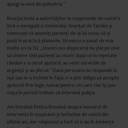
ajungi la unul de psihiatrie.”
Reacția lentă a autorităților la suspiciunile de suicid e
încă o neregulă a sistemului. Anunțat de familie și
cunoscuți că anumiți pacienți de-ai lui voiau să-și
pună în practică planurile, Stroescu a sunat de mai
multe ori la 112. „Uneori nici dispecerul nu știe pe cine
să cheme. Unii pacienți au murit după ce în repetate
rânduri s-a cerut ajutorul, au venit serviciile de
urgență și au plecat.” Dacă persoana nu răspunde la
ușă sau le-o închide în față, n-o pot obliga să accepte
ajutorul. Prin lege, numai pentru cei care clar își pun
viața în pericol trebuie să intervină poliția.
Am întrebat Poliția Română despre numărul de
intervenții în suspiciuni și tentative de suicid din
ultimii ani, dar răspunsul a fost că n-au în evidențe