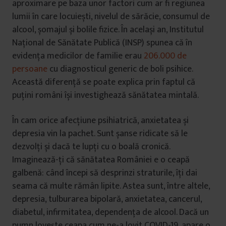
aproximare pe baza unor factori cum ar fi regiunea
lumii în care locuiești, nivelul de sărăcie, consumul de
alcool, șomajul și bolile fizice. În același an, Institutul
Național de Sănătate Publică (INSP) spunea că în
evidența medicilor de familie erau
206.000 de
persoane
cu diagnosticul generic de boli psihice.
Această diferență se poate explica prin faptul că
puțini români își investighează sănătatea mintală.
În cam orice afecțiune psihiatrică, anxietatea și
depresia vin la pachet. Sunt șanse ridicate să le
dezvolți și dacă te lupți cu o boală cronică.
Imaginează-ți că sănătatea României e o ceapă
galbenă: când începi să desprinzi straturile, îți dai
seama că multe rămân lipite. Astea sunt, între altele,
depresia, tulburarea bipolară, anxietatea, cancerul,
diabetul, infirmitatea, dependența de alcool. Dacă un
pumn lovește ceapa cum ne-a lovit COVID-19, apare o