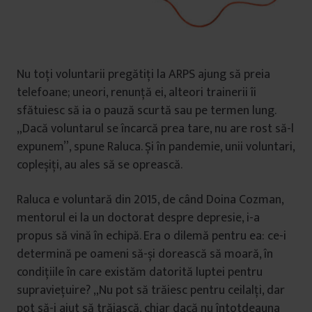
Nu toți voluntarii pregătiți la ARPS ajung să preia
telefoane; uneori, renunță ei, alteori trainerii îi
sfătuiesc să ia o pauză scurtă sau pe termen lung.
„Dacă voluntarul se încarcă prea tare, nu are rost să-l
expunem”, spune Raluca. Și în pandemie, unii voluntari,
copleșiți, au ales să se oprească.
Raluca e voluntară din 2015, de când Doina Cozman,
mentorul ei la un doctorat despre depresie, i-a
propus să vină în echipă. Era o dilemă pentru ea: ce-i
determină pe oameni să-și dorească să moară, în
condițiile în care existăm datorită luptei pentru
supraviețuire? „Nu pot să trăiesc pentru ceilalți, dar
pot să-i ajut să trăiască, chiar dacă nu întotdeauna