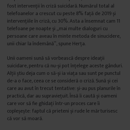
fost intervenții în criză suicidară. Numărul total al
telefoanelor a crescut cu peste 8% față de 2019 și
intervențiile în criză, cu 30%. Asta a însemnat cam 11
telefoane pe noapte și „mai multe dialoguri cu
persoane care aveau în minte metoda de sinucidere,
unii chiar la îndemână”, spune Herța.
Unii oameni sună să vorbească despre ideații
suicidare, pentru că nu-și pot înțelege aceste gânduri.
Alții știu deja cum o să-și ia viața sau sunt pe punctul
de-a o face, ceea ce se consideră o criză. Sună și cei
care au avut în trecut tentative: și-au pus planurile în
practică, dar au supraviețuit. Însă îi caută și oameni
care vor să fie ghidați într-un proces care îi
copleșește: faptul că prieteni și rude le mărturisesc
că vor să moară.