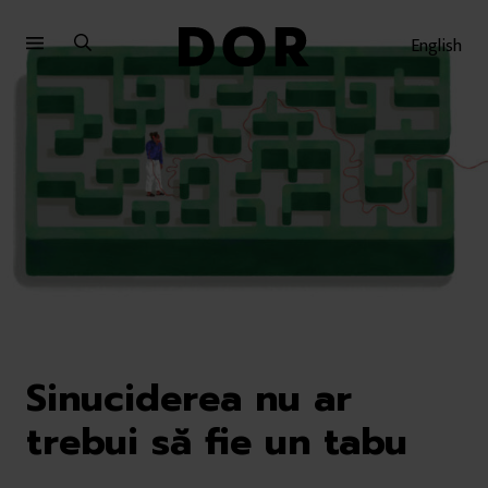
Sari
Sari
la
la
English
meniu
conținut
Sinuciderea nu ar
trebui să fie un tabu