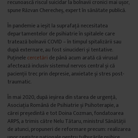
recunoască riscul suicidar la bolnavii cronici mai ușor,
spune Răzvan Cherecheș, expert în sănătate publică.
În pandemie a ieșit la suprafață necesitatea
departamentelor de psihiatrie în spitalele care
tratează bolnavii COVID – în timpul spitalizării sau
după externare, au fost sinucideri și tentative.
Puținele
cercetări
de până acum arată că virusul
afectează inclusiv sistemul nervos central și că
pacienții trec prin depresie, anxietate și stres post-
traumatic.
În mai 2020, după ieșirea din starea de urgență,
Asociația Română de Psihiatrie și Psihoterapie, a
cărei președintă e tot Doina Cozman, fondatoarea
ARPS, a trimis către Nelu Tătaru, ministrul Sănătății
de atunci, propuneri de reformare precum: realizarea
unor registre naționale pentru tulburările psihice