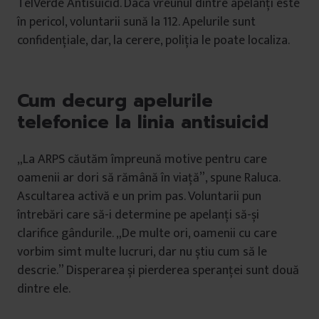
TelVerde Antisuicid. Dacă vreunul dintre apelanți este
în pericol, voluntarii sună la 112. Apelurile sunt
confidențiale, dar, la cerere, poliția le poate localiza.
Cum decurg apelurile
telefonice la linia antisuicid
„La ARPS căutăm împreună motive pentru care
oamenii ar dori să rămână în viață”, spune Raluca.
Ascultarea activă e un prim pas. Voluntarii pun
întrebări care să-i determine pe apelanți să-și
clarifice gândurile. „De multe ori, oamenii cu care
vorbim simt multe lucruri, dar nu știu cum să le
descrie.” Disperarea și pierderea speranței sunt două
dintre ele.