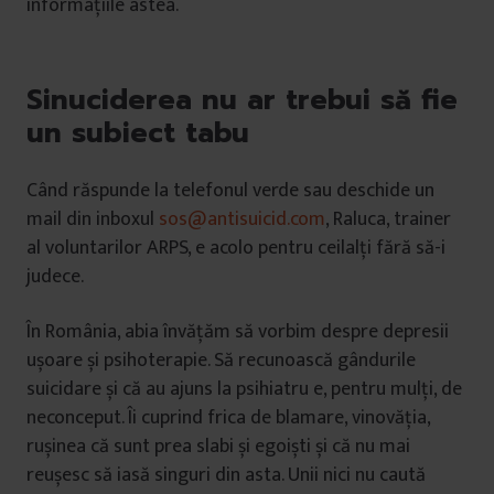
informațiile astea.
Sinuciderea nu ar trebui să fie
un subiect tabu
Când răspunde la telefonul verde sau deschide un
mail din inboxul
sos@antisuicid.com
, Raluca, trainer
al voluntarilor ARPS, e acolo pentru ceilalți fără să-i
judece.
În România, abia învățăm să vorbim despre depresii
ușoare și psihoterapie. Să recunoască gândurile
suicidare și că au ajuns la psihiatru e, pentru mulți, de
neconceput. Îi cuprind frica de blamare, vinovăția,
rușinea că sunt prea slabi și egoiști și că nu mai
reușesc să iasă singuri din asta. Unii nici nu caută