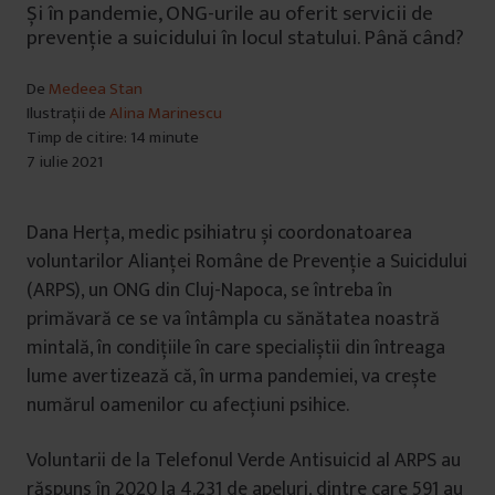
Și în pandemie, ONG-urile au oferit servicii de
prevenție a suicidului în locul statului. Până când?
De
Medeea Stan
Ilustrații de
Alina Marinescu
Timp de citire: 14 minute
7 iulie 2021
Dana Herța, medic psihiatru și coordonatoarea
voluntarilor Alianței Române de Prevenție a Suicidului
(ARPS), un ONG din Cluj-Napoca, se întreba în
primăvară ce se va întâmpla cu sănătatea noastră
mintală, în condițiile în care specialiștii din întreaga
lume avertizează că, în urma pandemiei, va crește
numărul oamenilor cu afecțiuni psihice.
Voluntarii de la Telefonul Verde Antisuicid al ARPS au
răspuns în 2020 la 4.231 de apeluri, dintre care 591 au