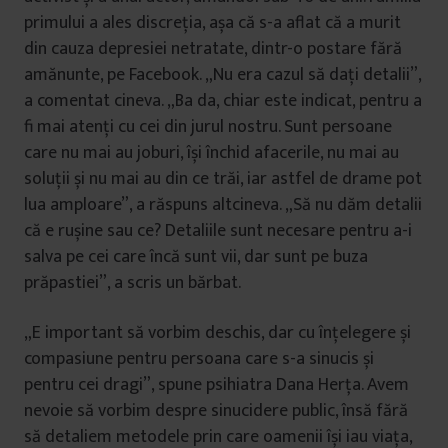
primului a ales discreția, așa că s-a aflat că a murit
din cauza depresiei netratate, dintr-o postare fără
amănunte, pe Facebook. „Nu era cazul să dați detalii”,
a comentat cineva. „Ba da, chiar este indicat, pentru a
fi mai atenți cu cei din jurul nostru. Sunt persoane
care nu mai au joburi, își închid afacerile, nu mai au
soluții și nu mai au din ce trăi, iar astfel de drame pot
lua amploare”, a răspuns altcineva. „Să nu dăm detalii
că e rușine sau ce? Detaliile sunt necesare pentru a-i
salva pe cei care încă sunt vii, dar sunt pe buza
prăpastiei”, a scris un bărbat.
„E important să vorbim deschis, dar cu înțelegere și
compasiune pentru persoana care s-a sinucis și
pentru cei dragi”, spune psihiatra Dana Herța. Avem
nevoie să vorbim despre sinucidere public, însă fără
să detaliem metodele prin care oamenii își iau viața,