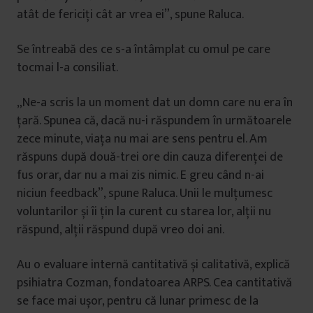
atât de fericiți cât ar vrea ei”, spune Raluca.
Se întreabă des ce s-a întâmplat cu omul pe care
tocmai l-a consiliat.
„Ne-a scris la un moment dat un domn care nu era în
țară. Spunea că, dacă nu-i răspundem în următoarele
zece minute, viața nu mai are sens pentru el. Am
răspuns după două-trei ore din cauza diferenței de
fus orar, dar nu a mai zis nimic. E greu când n-ai
niciun feedback”, spune Raluca. Unii le mulțumesc
voluntarilor și îi țin la curent cu starea lor, alții nu
răspund, alții răspund după vreo doi ani.
Au o evaluare internă cantitativă și calitativă, explică
psihiatra Cozman, fondatoarea ARPS. Cea cantitativă
se face mai ușor, pentru că lunar primesc de la