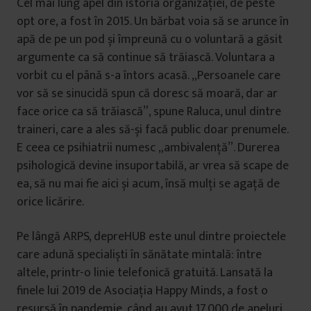
Cel mai lung apel din istoria organizației, de peste
opt ore, a fost în 2015. Un bărbat voia să se arunce în
apă de pe un pod și împreună cu o voluntară a găsit
argumente ca să continue să trăiască. Voluntara a
vorbit cu el până s-a întors acasă. „Persoanele care
vor să se sinucidă spun că doresc să moară, dar ar
face orice ca să trăiască”, spune Raluca, unul dintre
traineri, care a ales să-și facă public doar prenumele.
E ceea ce psihiatrii numesc „ambivalență”. Durerea
psihologică devine insuportabilă, ar vrea să scape de
ea, să nu mai fie aici și acum, însă mulți se agață de
orice licărire.
Pe lângă ARPS, depreHUB este unul dintre proiectele
care adună specialiști în sănătate mintală: între
altele, printr-o linie telefonică gratuită. Lansată la
finele lui 2019 de Asociația Happy Minds, a fost o
resursă în pandemie, când au avut 17.000 de apeluri.