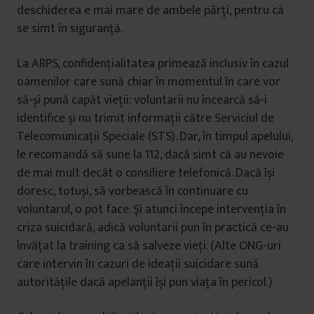
deschiderea e mai mare de ambele părți, pentru că
se simt în siguranță.
La ARPS, confidențialitatea primează inclusiv în cazul
oamenilor care sună chiar în momentul în care vor
să-și pună capăt vieții; voluntarii nu încearcă să-i
identifice și nu trimit informații către Serviciul de
Telecomunicații Speciale (STS). Dar, în timpul apelului,
le recomandă să sune la 112, dacă simt că au nevoie
de mai mult decât o consiliere telefonică. Dacă își
doresc, totuși, să vorbească în continuare cu
voluntarul, o pot face. Și atunci începe intervenția în
criza suicidară, adică voluntarii pun în practică ce-au
învățat la training ca să salveze vieți. (Alte ONG-uri
care intervin în cazuri de ideații suicidare sună
autoritățile dacă apelanții își pun viața în pericol.)