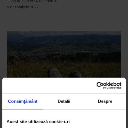
Timp de citire: 30 de minute
5 octombrie 2022
Consimțământ
Detalii
Despre
Eseuri
Acest site utilizează cookie-uri
Via Transilvanica: Nu mă întorc, doar