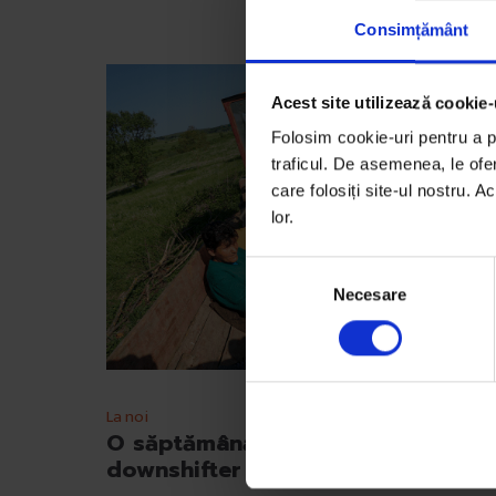
Consimțământ
Acest site utilizează cookie-
Folosim cookie-uri pentru a pe
traficul. De asemenea, le ofer
care folosiți site-ul nostru. A
lor.
S
Necesare
e
l
e
c
ț
La noi
i
O săptămână din viața unui
a
downshifter
c