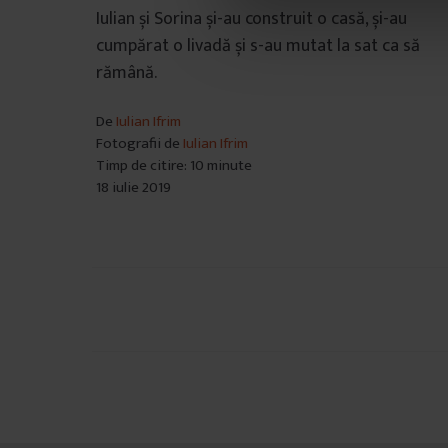
o
Iulian și Sorina și-au construit o casă, și-au
n
cumpărat o livadă și s-au mutat la sat ca să
s
rămână.
i
m
De
Iulian Ifrim
ț
Fotografii de
Iulian Ifrim
ă
Timp de citire: 10 minute
m
18 iulie 2019
â
n
t
u
l
Navigare
u
în
i
articole