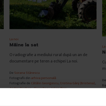
La noi
Mâine la sat
La
N
a
O radiografie a mediului rural după un an de
documentare pe teren a echipei La noi.
Cu
mu
De
Sorana Stănescu
Fotografii din
arhiva personală
D
Fotografie de
Cătălin Georgescu
,
Cristina Gânj (Bristena)
,
Ba
Andrei Becheru
,
Elena Racu
,
Iulian Ifrim
Ti
Timp de citire: 6 minute
8 
10 ianuarie 2020