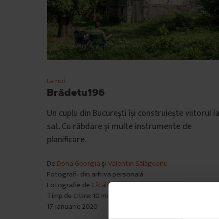
La noi
Brădetu196
Un cuplu din București își construiește viitorul l
sat. Cu răbdare și multe instrumente de
planificare.
De
Dona Georgia
și
Valentin Sălăgeanu
Fotografii din arhiva personală
Fotografie de
Cătălin Georgescu
Timp de citire: 10 minute
17 ianuarie 2020