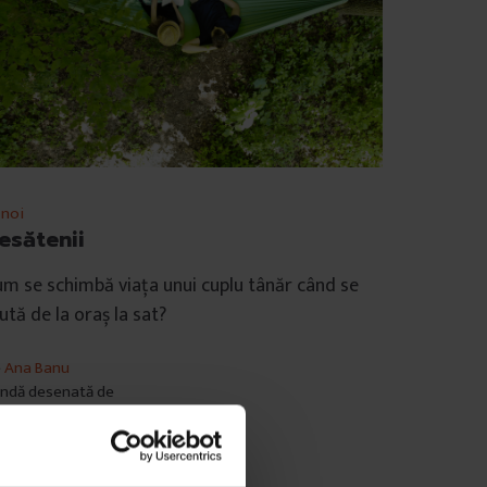
 noi
esătenii
m se schimbă viața unui cuplu tânăr când se
tă de la oraș la sat?
e
Ana Banu
ndă desenată de
mp de citire: 11 minute
august 2019