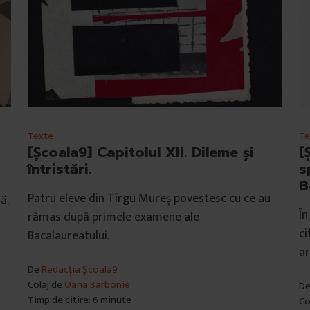
Texte
Te
[Școala9] Capitolul XII. Dileme și
[
întristări.
s
B
Patru eleve din Tîrgu Mureș povestesc cu ce au
ă.
În
rămas după primele examene ale
ci
Bacalaureatului.
ar
De
Redacția Școala9
Colaj de
Oana Barbonie
D
Timp de citire: 6 minute
Co