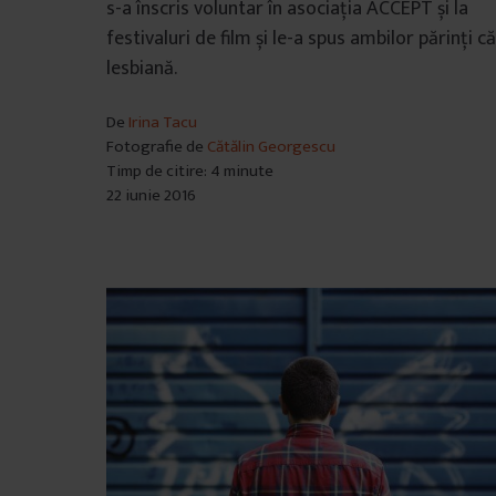
s-a înscris voluntar în asociația ACCEPT și la
â
festivaluri de film și le-a spus ambilor părinți că
n
lesbiană.
t
u
De
Irina Tacu
l
Fotografie de
Cătălin Georgescu
u
Timp de citire: 4 minute
i
22 iunie 2016