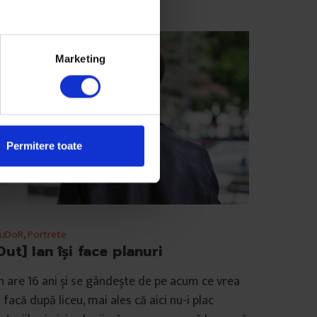
Marketing
Permitere toate
duDoR
,
Portrete
Out] Ian își face planuri
n are 16 ani și se gândește de pe acum ce vrea
 facă după liceu, mai ales că aici nu-i plac