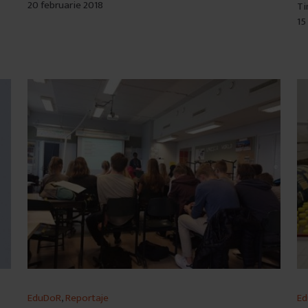
20 februarie 2018
Ti
15
EduDoR
,
Reportaje
E