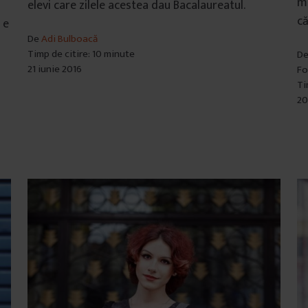
ma
elevi care zilele acestea dau Bacalaureatul.
că
 e
De
Adi Bulboacă
Timp de citire: 10 minute
D
21 iunie 2016
Fo
Ti
20