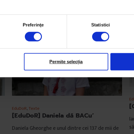
Preferinţe
Statistici
Permite selecția
E
[
EduDoR
,
Texte
[EduDoR] Daniela dă BACu’
Ia
să
Daniela Gheorghe e unul dintre cei 137 de mii de