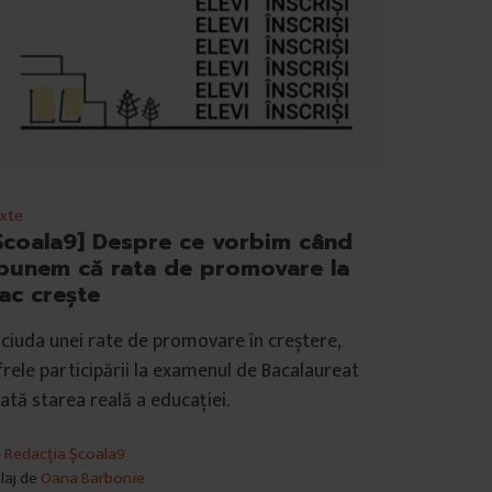
xte
Școala9] Despre ce vorbim când
punem că rata de promovare la
ac crește
 ciuda unei rate de promovare în creștere,
frele participării la examenul de Bacalaureat
ată starea reală a educației.
e
Redacția Școala9
laj de
Oana Barbonie