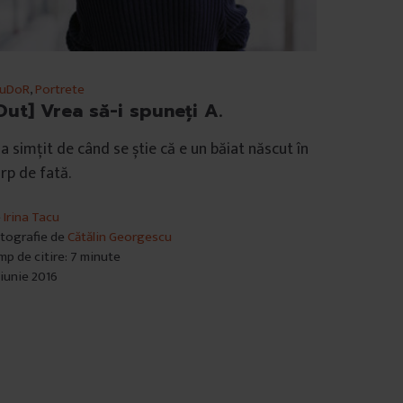
duDoR
,
Portrete
Out] Vrea să-i spuneți A.
 a simțit de când se știe că e un băiat născut în
rp de fată.
e
Irina Tacu
tografie de
Cătălin Georgescu
mp de citire: 7 minute
 iunie 2016