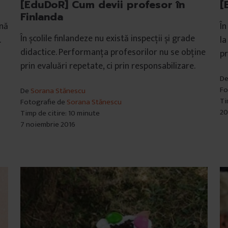
[EduDoR] Cum devii profesor în
[
Finlanda
nă
În
În școlile finlandeze nu există inspecții și grade
.
la
didactice. Performanța profesorilor nu se obține
pr
prin evaluări repetate, ci prin responsabilizare.
D
Fo
De
Sorana Stănescu
Ti
Fotografie de
Sorana Stănescu
20
Timp de citire: 10 minute
7 noiembrie 2016