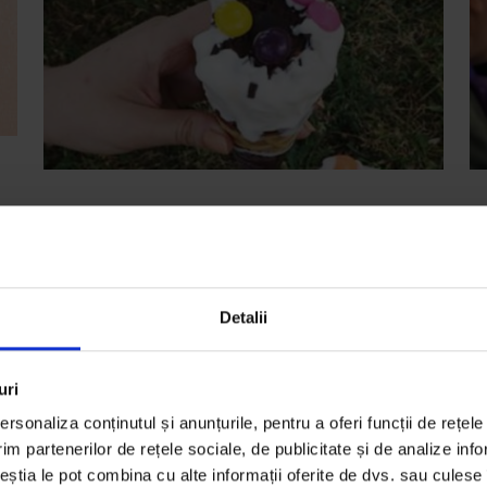
EduDoR
,
Texte
E
[EduDoR] Gata BAC-ul. „Vara asta
[
am să mă-ndrăgostesc”
p
Deși nu crede în utilitatea lui, Bacalaureatul s-a
Ga
Detalii
dovedit destul de complicat pentru Daniela.
pe
uri
De
Adi Bulboacă
D
Timp de citire: 4 minute
Ti
rsonaliza conținutul și anunțurile, pentru a oferi funcții de rețele
11 iulie 2016
29
im partenerilor de rețele sociale, de publicitate și de analize info
ceștia le pot combina cu alte informații oferite de dvs. sau culese î