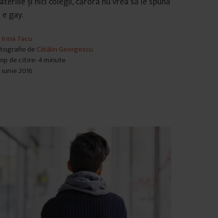
teriile și nici colegii, cărora nu vrea să le spună
 e gay.
e
Irina Tacu
tografie de
Cătălin Georgescu
mp de citire: 4 minute
 iunie 2016