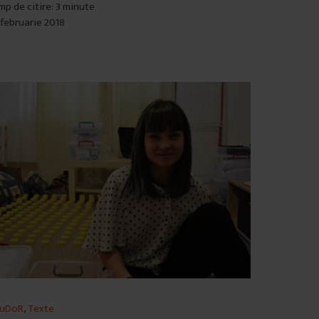
mp de citire: 3 minute
 februarie 2018
duDoR
,
Texte