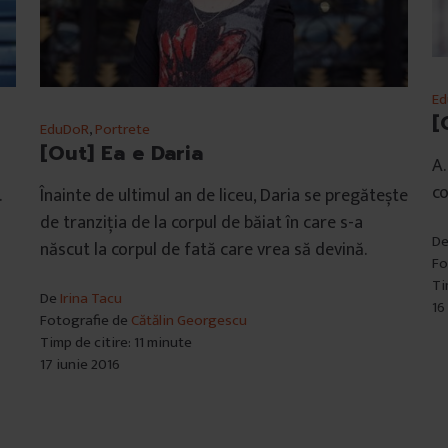
E
[
EduDoR
,
Portrete
[Out] Ea e Daria
A.
co
.
Înainte de ultimul an de liceu, Daria se pregătește
de tranziția de la corpul de băiat în care s-a
D
născut la corpul de fată care vrea să devină.
Fo
Ti
De
Irina Tacu
16
Fotografie de
Cătălin Georgescu
Timp de citire: 11 minute
17 iunie 2016