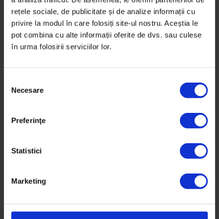
în familie sau asupra femeilor în cadrul secțiunii
rețele sociale, de publicitate și de analize informații cu
„Ochiul…
privire la modul în care folosiți site-ul nostru. Aceștia le
pot combina cu alte informații oferite de dvs. sau culese
De
Oana Sandu
în urma folosirii serviciilor lor.
Timp de citire: 3 minute
22 martie 2016
S
Necesare
e
l
e
Preferinţe
c
ț
i
Statistici
a
c
Marketing
o
n
s