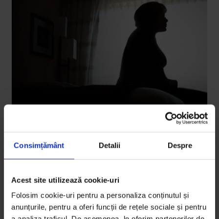
Consimțământ
Detalii
Despre
Texte
,
Vești de la DoR
,
Violență
[One World Romania] Filme necesare:
Acest site utilizează cookie-uri
despre violență
Folosim cookie-uri pentru a personaliza conținutul și
Recomandăm câteva dintre filmele dedicate violenței
anunțurile, pentru a oferi funcții de rețele sociale și pentru
a analiza traficul. De asemenea, le oferim partenerilor de