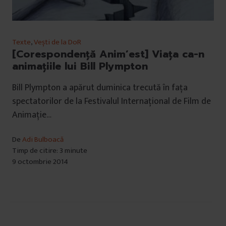
Texte
,
Vești de la DoR
[Corespondență Anim’est] Viața ca-n
animațiile lui Bill Plympton
Bill Plympton a apărut duminica trecută în fața
spectatorilor de la Festivalul Internațional de Film de
Animație…
De
Adi Bulboacă
Timp de citire: 3 minute
9 octombrie 2014